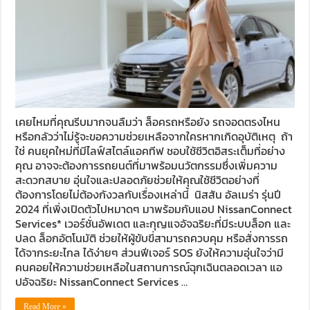
เคยไหมที่คุณรีบมากจนลืมว่า ล็อครถหรือยัง รถจอดตรงไหน
หรือกลัวว่าไม่รู้จะขอความช่วยเหลือจากใครหากเกิดอุบัติเหตุ ถ้า
ใช่ คนยุคใหม่ที่มีไลฟ์สไตล์แอคทีฟ ชอบใช้ชีวิตอิสระเต็มที่อย่าง
คุณ อาจจะต้องการรถยนต์ที่มาพร้อมนวัตกรรมซึ่งเพิ่มความ
สะดวกสบาย อุ่นใจและปลอดภัยช่วยให้คุณใช้ชีวิตอย่างที่
ต้องการโดยไม่ต้องกังวลกับเรื่องเหล่านี้ นิสสัน อัลเมร่า รุ่นปี
2024 ที่เพิ่งเปิดตัวไปหมาดๆ มาพร้อมกับแอป NissanConnect
Services* เวอร์ชั่นอัพเดต และกุญแจอัจฉริยะที่มีระบบล็อก และ
ปลด ล็อกอัตโนมัติ ช่วยให้ผู้ขับขี่สามารถควบคุม หรือสั่งการรถ
ได้จากระยะไกล ได้ง่ายๆ ส่วนฟีเจอร์ SOS ยังให้ความอุ่นใจว่ามี
คนคอยให้ความช่วยเหลือในสถานการณ์ฉุกเฉินตลอดเวลา แอ
ปอัจฉริยะ NissanConnect Services …
Read More »