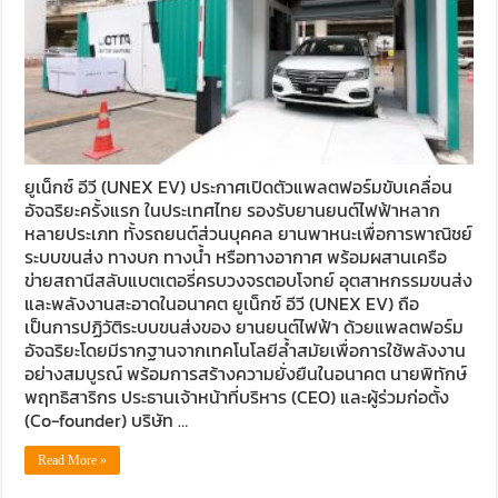
ยูเน็กซ์ อีวี (UNEX EV) ประกาศเปิดตัวแพลตฟอร์มขับเคลื่อน
อัจฉริยะครั้งแรก ในประเทศไทย รองรับยานยนต์ไฟฟ้าหลาก
หลายประเภท ทั้งรถยนต์ส่วนบุคคล ยานพาหนะเพื่อการพาณิชย์
ระบบขนส่ง ทางบก ทางน้ำ หรือทางอากาศ พร้อมผสานเครือ
ข่ายสถานีสลับแบตเตอรี่ครบวงจรตอบโจทย์ อุตสาหกรรมขนส่ง
และพลังงานสะอาดในอนาคต ยูเน็กซ์ อีวี (UNEX EV) ถือ
เป็นการปฏิวัติระบบขนส่งของ ยานยนต์ไฟฟ้า ด้วยแพลตฟอร์ม
อัจฉริยะโดยมีรากฐานจากเทคโนโลยีล้ำสมัยเพื่อการใช้พลังงาน
อย่างสมบูรณ์ พร้อมการสร้างความยั่งยืนในอนาคต นายพิทักษ์
พฤทธิสาริกร ประธานเจ้าหน้าที่บริหาร (CEO) และผู้ร่วมก่อตั้ง
(Co-founder) บริษัท …
Read More »