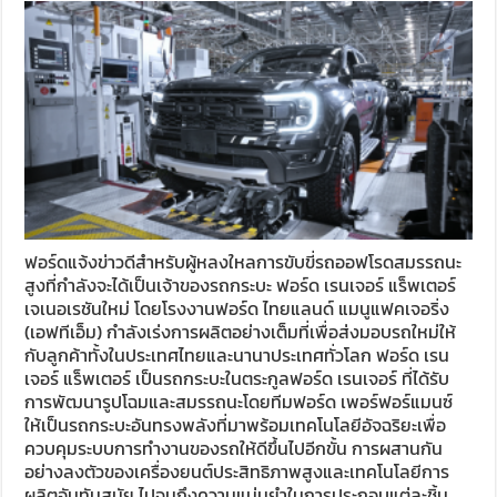
ฟอร์ดแจ้งข่าวดีสำหรับผู้หลงใหลการขับขี่รถออฟโรดสมรรถนะ
สูงที่กำลังจะได้เป็นเจ้าของรถกระบะ ฟอร์ด เรนเจอร์ แร็พเตอร์
เจเนอเรชันใหม่ โดยโรงงานฟอร์ด ไทยแลนด์ แมนูแฟคเจอริ่ง
(เอฟทีเอ็ม) กำลังเร่งการผลิตอย่างเต็มที่เพื่อส่งมอบรถใหม่ให้
กับลูกค้าทั้งในประเทศไทยและนานาประเทศทั่วโลก ฟอร์ด เรน
เจอร์ แร็พเตอร์ เป็นรถกระบะในตระกูลฟอร์ด เรนเจอร์ ที่ได้รับ
การพัฒนารูปโฉมและสมรรถนะโดยทีมฟอร์ด เพอร์ฟอร์แมนซ์
ให้เป็นรถกระบะอันทรงพลังที่มาพร้อมเทคโนโลยีอัจฉริยะเพื่อ
ควบคุมระบบการทำงานของรถให้ดีขึ้นไปอีกขั้น การผสานกัน
อย่างลงตัวของเครื่องยนต์ประสิทธิภาพสูงและเทคโนโลยีการ
ผลิตอันทันสมัย ไปจนถึงความแม่นยำในการประกอบแต่ละชิ้น