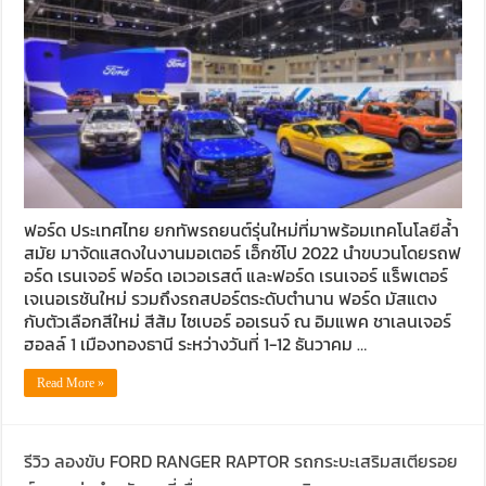
ฟอร์ด ประเทศไทย ยกทัพรถยนต์รุ่นใหม่ที่มาพร้อมเทคโนโลยีล้ำ
สมัย มาจัดแสดงในงานมอเตอร์ เอ็กซ์โป 2022 นำขบวนโดยรถฟ
อร์ด เรนเจอร์ ฟอร์ด เอเวอเรสต์ และฟอร์ด เรนเจอร์ แร็พเตอร์
เจเนอเรชันใหม่ รวมถึงรถสปอร์ตระดับตำนาน ฟอร์ด มัสแตง
กับตัวเลือกสีใหม่ สีส้ม ไซเบอร์ ออเรนจ์ ณ อิมแพค ชาเลนเจอร์
ฮอลล์ 1 เมืองทองธานี ระหว่างวันที่ 1-12 ธันวาคม …
Read More »
รีวิว ลองขับ FORD RANGER RAPTOR รถกระบะเสริมสเตียรอย