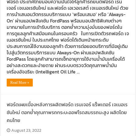
ฟอร์ด ประเทศไทยมอบความมั่นใจให้ลูกค้ารถยนต์ฟอร์ด เรน
เจอร์ เจเนอเรชันใหม่ และฟอร์ด เอเวอเรสต์ เจเนอเรชันใหม่ ด้วย
การนำเสนอนวัตกรรมบริการแบบ ‘พร้อมเสมอ’ หรือ ‘Always-
On’ ผ่านแอปพลิเคชัน FordPass พร้อมมอบสิทธิพิเศษต่างๆ
มากมายในการเข้ารับบริการ ตอกย้ำความมุ่งมั่นของฟอร์ดใน
การดูแลลูกค้าเสมือนคนในครอบครัว ในการเปิดตัวรถฟอร์ด เจ
เนอเรชันใหม่ ในประเทศไทย ฟอร์ดได้เดินหน้ายกระดับ
ประสบการณ์ใช้งานของลูกค้า ด้วยการต่อยอดบริการที่มีอยู่เดิม
ไปสู่นวัตกรรมบริการแบบ Always-On ผ่านแอปพลิเคชัน
FordPass โดยลูกค้าสามารถเช็กอายุการใช้งานน้ำมันเครื่องได้
อย่างสะดวกและง่ายดาย ผ่านระบบตรวจวัดคุณภาพน้ำมัน
เครื่องอัจฉริยะ (Intelligent Oil Life …
Read More »
ฟอร์ดเผยเบื้องหลังการผลิตฟอร์ด เรนเจอร์ แร็พเตอร์ เจเนอเร
ชันใหม่ ตอกย้ำคุณภาพรถกระบะออฟโรดสมรรถนะสูง ผลิตโดย
คนไทย
August 23, 2022