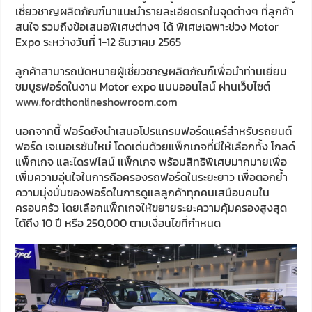
เชี่ยวชาญผลิตภัณฑ์มาแนะนำรายละเอียดรถในจุดต่างๆ ที่ลูกค้า
สนใจ รวมถึงข้อเสนอพิเศษต่างๆ ได้ พิเศษเฉพาะช่วง Motor
Expo ระหว่างวันที่ 1-12 ธันวาคม 2565
ลูกค้าสามารถนัดหมายผู้เชี่ยวชาญผลิตภัณฑ์เพื่อนำท่านเยี่ยม
ชมบูธฟอร์ดในงาน Motor expo แบบออนไลน์ ผ่านเว็บไซต์
www.fordthonlineshowroom.com
นอกจากนี้ ฟอร์ดยังนำเสนอโปรแกรมฟอร์ดแคร์สำหรับรถยนต์
ฟอร์ด เจเนอเรชันใหม่ โดดเด่นด้วยแพ็กเกจที่มีให้เลือกทั้ง โกลด์
แพ็กเกจ และไดรฟไลน์ แพ็กเกจ พร้อมสิทธิพิเศษมากมายเพื่อ
เพิ่มความอุ่นใจในการถือครองรถฟอร์ดในระยะยาว เพื่อตอกย้ำ
ความมุ่งมั่นของฟอร์ดในการดูแลลูกค้าทุกคนเสมือนคนใน
ครอบครัว โดยเลือกแพ็กเกจให้ขยายระยะความคุ้มครองสูงสุด
ได้ถึง 10 ปี หรือ 250,000 ตามเงื่อนไขที่กำหนด