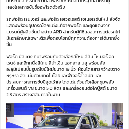
ยกระดับสมรรถนะด้านออฟโรดให้เหนือมาตรฐานสำหรับผู้
หลงใหลการขับขี่ออฟโรดตัวจริง
รถฟอร์ด เรนเจอร์ และฟอร์ด เอเวอเรสต์ เจเนอเรชันใหม่ ยังจัด
แสดงพร้อมอุปกรณ์ตกแต่งแท้จากฟอร์ด และชุดแต่งจาก
แบรนด์ผู้ผลิตชั้นนำอย่าง ARB สำหรับผู้ที่ชื่นชอบการแต่งรถให้
มีเอกลักษณ์เฉพาะตัวเพื่อตอบโจทย์ทุกความต้องการได้มากยิ่ง
ขึ้น
ฟอร์ด มัสแตง ที่มาพร้อมกับตัวเลือกสีใหม่ สีส้ม ไซเบอร์ ออ
เรนจ์ และอีกหนึ่งสีใหม่ สีน้ำเงิน แอทลาส บลู พร้อมล้อ
อะลูมิเนียมขึ้นรูปดีไซน์ใหม่ขนาด 19 นิ้ว ห้องโดยสารกว้างขวาง
หรูหรา อัดแน่นด้วยเทคโนโลยีและฟีเจอร์ล้ำสมัย และ
ประสบการณ์การขับขี่สุดเร้าใจ โดดเด่นด้วยตัวเลือกขุมพลัง
เครื่องยนต์ V8 ขนาด 5.0 ลิตร และเครื่องยนต์อีโคบู๊สต์ ขนาด
2.3 ลิตร สร้างสีสันภายในงาน