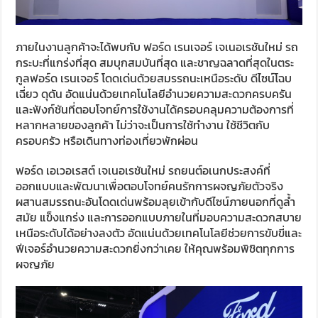
ภายในงานลูกค้าจะได้พบกับ ฟอร์ด เรนเจอร์ เจเนอเรชันใหม่ รถ
กระบะที่แกร่งที่สุด สมบุกสมบันที่สุด และชาญฉลาดที่สุดในตระ
กูลฟอร์ด เรนเจอร์ โดดเด่นด้วยสมรรถนะเหนือระดับ ดีไซน์โฉบ
เฉี่ยว ดุดัน อัดแน่นด้วยเทคโนโลยีอำนวยความสะดวกครบครัน
และฟังก์ชันที่ตอบโจทย์การใช้งานได้ครอบคลุมความต้องการที่
หลากหลายของลูกค้า ไม่ว่าจะเป็นการใช้ทำงาน ใช้ชีวิตกับ
ครอบครัว หรือเดินทางท่องเที่ยวพักผ่อน
ฟอร์ด เอเวอเรสต์ เจเนอเรชันใหม่ รถยนต์อเนกประสงค์ที่
ออกแบบและพัฒนาเพื่อตอบโจทย์คนรักการผจญภัยตัวจริง
ผสานสมรรถนะอันโดดเด่นพร้อมลุยเข้ากับดีไซน์ภายนอกที่ดูล้ำ
สมัย แข็งแกร่ง และการออกแบบภายในที่มอบความสะดวกสบาย
เหนือระดับได้อย่างลงตัว อัดแน่นด้วยเทคโนโลยีช่วยการขับขี่และ
ฟีเจอร์อำนวยความสะดวกยิ่งกว่าเคย ให้คุณพร้อมพิชิตทุกการ
ผจญภัย