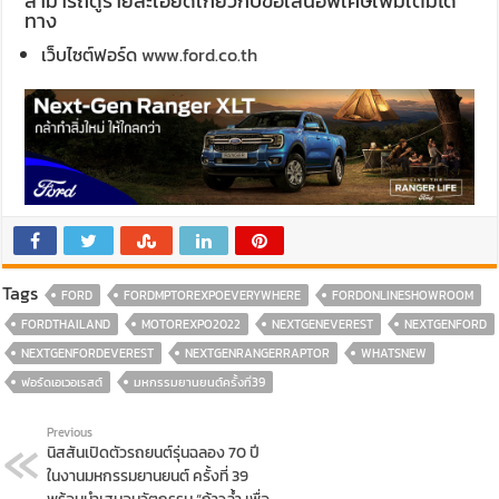
สามารถดูรายละเอียดเกี่ยวกับข้อเสนอพิเศษเพิ่มเติมได้
ทาง
เว็บไซต์ฟอร์ด
www.ford.co.th
Tags
FORD
FORDMPTOREXPOEVERYWHERE
FORDONLINESHOWROOM
FORDTHAILAND
MOTOREXPO2022
NEXTGENEVEREST
NEXTGENFORD
NEXTGENFORDEVEREST
NEXTGENRANGERRAPTOR
WHATSNEW
ฟอร์ดเอเวอเรสต์
มหกรรมยานยนต์ครั้งที่39
Previous
นิสสันเปิดตัวรถยนต์รุ่นฉลอง 70 ปี
ในงานมหกรรมยานยนต์ ครั้งที่ 39