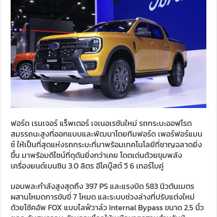
ฟอร์ด เรนเจอร์ แร็พเตอร์ เจเนอเรชันใหม่ รถกระบะออฟโรด
สมรรถนะสูงที่ออกแบบและพัฒนาโดยทีมฟอร์ด เพอร์ฟอร์แมน
ซ์ ให้เป็นที่สุดแห่งรถกระบะที่มาพร้อมเทคโนโลยีที่ชาญฉลาดยิ่ง
ขึ้น มาพร้อมดีไซน์ที่ดุดันยิ่งกว่าเคย โดดเด่นด้วยขุมพลัง
เครื่องยนต์เบนซิน 3.0 ลิตร อีโคบู๊สต์ วี 6 เทอร์โบคู่
มอบพละกำลังสูงสุดถึง 397 PS และแรงบิด 583 นิวตันเมตร
ผสานโหมดการขับขี่ 7 โหมด และระบบช่วงล่างที่ปรับแต่งใหม่
ด้วยโช้คอัพ FOX แบบไลฟ์วาล์ว Internal Bypass ขนาด 2.5 นิ้ว