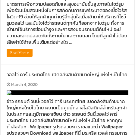
มาตรการเพื่อความปลอดภัยและสุขอนามัยขั้นสูงภายในโชว์รูม
เพื่อร่วมเป็นส่วนหนึ่งในการสกัดกั้นการแพร่ระบาดของเชื้อไวรัส
โควิด-19 ช่วยให้ลูกค้าทุกท่านรู้สึกอุ่นใจเมื่อเข้ามาใช้บริการที่โชว์
รูมวอลโว่ และมั่นใจได้ว่ารถยนต์ทุกคันที่ออกจากโชว์รูม ทั้งการ
เข้ามาใช้บริการซ่อมบำรุง และการส่งมอบรถยนต์คันใหม่ จะมี
ความสะอาดปลอดภัยทั้งภายใน และภายนอก โดยที่ลูกค้าไม่ต้อง
เสียค่าใช้จ่ายเพิ่มเติมแต่อย่างใด …
Read More »
วอลโว่ คาร์ ประเทศไทย เปิดคลังสินค้าขนาดใหญ่แห่งใหม่ในไทย
March 4, 2020
ข่าว รถยนต์ วันนี้: วอลโว่ คาร์ ประเทศไทย เปิดคลังสินค้าขนาด
ใหญ่แห่งใหม่ในไทย ผงาดเป็นศูนย์กลางโลจิสติกส์สำหรับลูกค้า
ในประเทศและภูมิภาคอาเซียน ข่าว รถยนต์ วันนี้:วอลโว่ คาร์
ประเทศไทย เปิดคลังสินค้าขนาดใหญ่แห่งใหม่ในไทย หากคุณ
กำลังค้นหา Wallpaper รูปรถสวยๆ เราขอแนะนำ Wallpaper
รูปรถสวยๆ Download wallpaper ที่นี้ มร.คริส เวลส์ กรรมการ