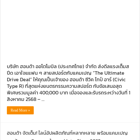
Audi Road to Korat ยกทัพขบวนอาวดี้กว่า 60 คัน เยี่ยมชม อาวดี
ขับ ฟอร์ด เรนเจอร์ บุกอีสาน กับกิจกรรม ‘ฟอร์ด เรนเจอร์ แกร่ง
ขับ ISUZU V-CROSS 4X4 ลุยลาวใต้ พิสูจน์ตัวจริงทุกเส้นทาง
รีวิว ลองขับ กิจกรรม “MG EV FAMILY TRIP” ครั้งแรกของการ
บริษัท ฮอนด้า ออโตโมบิล (ประเทศไทย) จำกัด ส่งดีลแรงเต็มส
ปีด เอาใจแแฟน ๆ สายสปอร์ตกับแคมเปญ “The Ultimate
Drive Deal” ให้คุณเป็นเจ้าของ ฮอนด้า ซีวิค ไทป์ อาร์ (Civic
Type R) ที่สุดแห่งยนตรกรรมความสปอร์ต กับข้อเสนอสุด
พิเศษรวมมูลค่า 400,000 บาท เมื่อจองและรับรถระหว่างวันที่ 1
สิงหาคม 2568 – …
Read More »
ฮอนด้า จัดเต็ม! ไลน์อัปผลิตภัณฑ์หลากหลาย พร้อมแคมเปญ