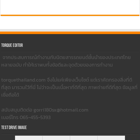
Torque Editor
จากประสบการณ์ทำงานกับนิตยสารรถยนต์ชั้นนำของประเทศไทย
หลายฉบับ ทำให้เราพบทั้งข้อดีและจุดด้วยของการทำงาน
torquethailand.com จึงไม่แค่เพียงเว็บไซต์ แต่เราคัดกรองสิ่งที่ดี
ที่สุด มารวมใว้ที่นี่ ไม่ว่าจะเป็นเนื้อหาที่ดีที่สุด ภาพถ่ายที่ดีที่สุด ข้อมูลที่
เชื่อถือได้
สนับสนุนติดต่อ gorri180sx@hotmail.com
เบอร์โทร 065-455-5393
Test Drive Image