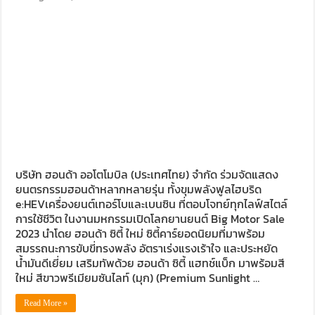
บริษัท ฮอนด้า ออโตโมบิล (ประเทศไทย) จำกัด ร่วมจัดแสดง
ยนตรกรรมฮอนด้าหลากหลายรุ่น ทั้งขุมพลังฟูลไฮบริด
e:HEVเครื่องยนต์เทอร์โบและเบนซิน ที่ตอบโจทย์ทุกไลฟ์สไตล์
การใช้ชีวิต ในงานมหกรรมเปิดโลกยานยนต์ Big Motor Sale
2023 นำโดย ฮอนด้า ซิตี้ ใหม่ ซิตี้คาร์ยอดนิยมที่มาพร้อม
สมรรถนะการขับขี่ทรงพลัง อัตราเร่งแรงเร้าใจ และประหยัด
น้ำมันดีเยี่ยม เสริมทัพด้วย ฮอนด้า ซิตี้ แฮทช์แบ็ก มาพร้อมสี
ใหม่ สีขาวพรีเมียมซันไลท์ (มุก) (Premium Sunlight …
Read More »