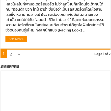
หลงใหลในกีฬามอเตอร์สปอร์ต ไม่ว่าลุคไหนก็เท่โดนใจเข้ากันได้
กับ “ฮอนด้า ซีวิค ไทป์ อาร์” ขึ้นชื่อว่าเป็นรถสปอร์ตที่โดนใจสาย
เรซซิ่ง หลายคนอาจเข้าใจว่าจะต้องเหมาะกับขับในสนามแข่ง
เท่านั้น แต่ไม่ใช่กับ “ฮอนด้า ซีวิค ไทป์ อาร์” ที่สุดแห่งยนตรกรรม
ความสปอร์ตที่ตอบโจทย์และสะท้อนตัวตนได้ทุกไลฟ์สไตล์การใช้
ชีวิตของคนรุ่นใหม่ ทั้งลุคนักแข่ง (Racing Look) …
Read More »
1
2
»
Page 1 of 2
Advertisement