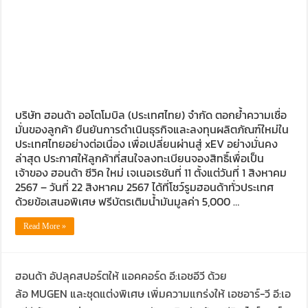
บริษัท ฮอนด้า ออโตโมบิล (ประเทศไทย) จำกัด ตอกย้ำความเชื่อ
มั่นของลูกค้า ยืนยันการดำเนินธุรกิจและลงทุนผลิตภัณฑ์ใหม่ใน
ประเทศไทยอย่างต่อเนื่อง เพื่อเปลี่ยนผ่านสู่ xEV อย่างมั่นคง
ล่าสุด ประกาศให้ลูกค้าที่สนใจลงทะเบียนจองสิทธิ์เพื่อเป็น
เจ้าของ ฮอนด้า ซีวิค ใหม่ เจเนอเรชันที่ 11 ตั้งแต่วันที่ 1 สิงหาคม
2567 – วันที่ 22 สิงหาคม 2567 ได้ที่โชว์รูมฮอนด้าทั่วประเทศ
ด้วยข้อเสนอพิเศษ ฟรีบัตรเติมน้ำมันมูลค่า 5,000 …
Read More »
ฮอนด้า อัปลุคสปอร์ตให้ แอคคอร์ด อี:เอชอีวี ด้วย
ล้อ MUGEN และชุดแต่งพิเศษ เพิ่มความแกร่งให้ เอชอาร์-วี อี:เอ