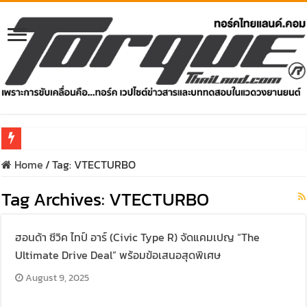
Home
/
Tag:
VTECTURBO
รีวิว Honda e:N1 EV 100% – SUV ไฟฟ้า 204 แรงม้า วิ่งไกล 500 ก
Tag Archives:
รีวิว ลองขับ All New GWM HAVAL H6 ปรับโฉมหน้าใหม่หล่อกว่าเ
VTECTURBO
คาราวาน ISUZU 2.2 Ddi MAXFORCE ท่องเที่ยวสัมผัสประสบกา
ฮอนด้า ซีวิค ไทป์ อาร์ (Civic Type R) จัดแคมเปญ “The
รีวิว ลองขับรถกระบะรุ่นพิเศษ FORD RANGER MS-RT ครั้งแร
Ultimate Drive Deal” พร้อมข้อเสนอสุดพิเศษ
ทริปแอ่วเหนือสุดพีค! เส้นทางเชียงใหม่-เชียงรายกับ MU-X “
August 9, 2025
ขับ “NEW! ISUZU V-CROSS 4×4” ไปร่วมกันสร้างถนนขึ้นดอย ส่ง