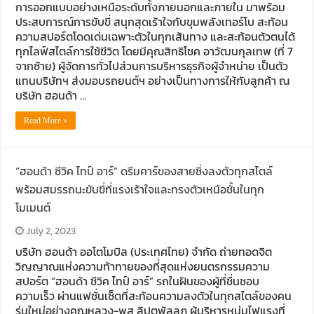
การออกแบบอย่างเหนือระดับทั้งภายนอกและภายใน มาพร้อม
ประสบการณ์การขับขี่ สนุกสุดเร้าใจกับขุมพลังเทอร์โบ สะท้อน
ความสปอร์ตโดดเด่นเฉพาะตัวในทุกเส้นทาง และสะท้อนตัวตนได้
ทุกไลฟ์สไตล์การใช้ชีวิต โดยมีคุณสิทธิโชค อาวัฒนกุลเทพ (ที่ 7
จากซ้าย) ผู้จัดการทั่วไปส่วนการบริหารธุรกิจผู้จำหน่าย เป็นตัว
แทนบริษัทฯ ส่งมอบรถยนต์ฯ อย่างเป็นทางการให้กับลูกค้า ณ
บริษัท ฮอนด้า …
Read More »
“ฮอนด้า ซีวิค ไทป์ อาร์” ดรีมคาร์ของสายซิ่งลงตัวทุกสไตล์
พร้อมสมรรถนะขับขี่ที่แรงเร้าใจและทรงตัวเหนือชั้นในทุก
โมเมนต์
July 2, 2023
บริษัท ฮอนด้า ออโตโมบิล (ประเทศไทย) จำกัด ถ่ายทอดจิต
วิญญาณแห่งความท้าทายของที่สุดแห่งยนตรกรรมความ
สปอร์ต “ฮอนด้า ซีวิค ไทป์ อาร์” รถในฝันของผู้ที่ชื่นชอบ
ความเร็ว ผ่านแฟชั่นเซ็ตที่สะท้อนความลงตัวในทุกสไตล์ของคน
รุ่นใหม่อย่างคุณหลวง-พสุ ลิปตพัลลภ ผู้บริหารหนุ่มไฟแรงที่