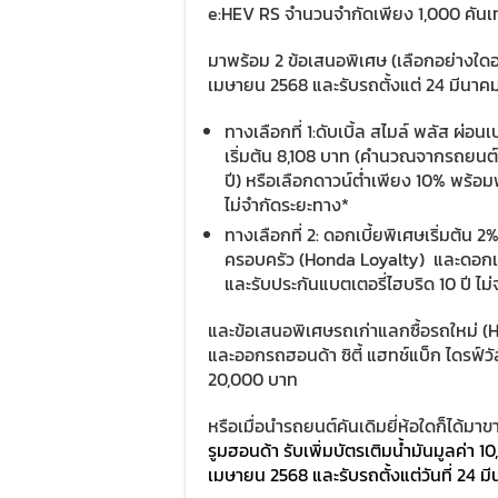
e:HEV RS จำนวนจำกัดเพียง 1,000 คันเท่
มาพร้อม 2 ข้อเสนอพิเศษ (เลือกอย่างใดอย่
เมษายน 2568 และรับรถตั้งแต่ 24 มีนาค
ทางเลือกที่ 1:ดับเบิ้ล สไมล์ พลัส ผ่
เริ่มต้น 8,108 บาท (คำนวณจากรถยนต์ซิ
ปี) หรือเลือกดาวน์ต่ำเพียง 10% พร้อมฟ
ไม่จำกัดระยะทาง*
ทางเลือกที่ 2: ดอกเบี้ยพิเศษเริ่มต้น 2
ครอบครัว (Honda Loyalty) และดอกเบี้
และรับประกันแบตเตอรี่ไฮบริด 10 ปี ไม
และข้อเสนอพิเศษรถเก่าแลกซื้อรถใหม่ 
และออกรถฮอนด้า ซิตี้ แฮทช์แบ็ก ไดรฟ์วัล ใ
20,000 บาท
หรือเมื่อนำรถยนต์คันเดิมยี่ห้อใดก็ได้ม
รูมฮอนด้า รับเพิ่มบัตรเติมน้ำมันมูลค่า 1
เมษายน 2568 และรับรถตั้งแต่วันที่ 24