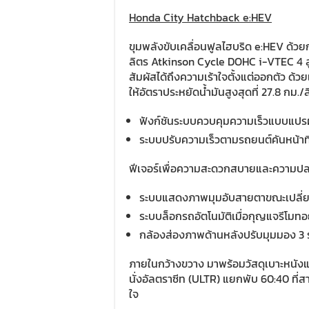
Honda City Hatchback e:HEV
ขุมพลังขับเคลื่อนฟูลไฮบริด e:HEV ด้วย
ลิตร Atkinson Cycle DOHC i-VTEC 4 สูบ 
สัมผัสได้ถึงความเร้าใจตั้งแต่ออกตัว ด้
ให้อัตราประหยัดน้ำมันสูงสุดที่ 27.8 กม
ฟังก์ชันระบบควบคุมความเร็วแบบแปรผ
ระบบปรับความเร็วตามรถยนต์คันหน้าที
ฟีเจอร์เพื่อความสะดวกสบายและความปล
ระบบแสดงภาพมุมอับสายตาขณะเปลี่
ระบบล็อกรถอัตโนมัติเมื่อกุญแจรีโมท
กล้องส่องภาพด้านหลังปรับมุมมอง 3 
ภายในกว้างขวาง มาพร้อมวัสดุเบาะหนัง
นั่งอัลตราซีท (ULTR) แยกพับ 60:40 ที่ส
ใจ