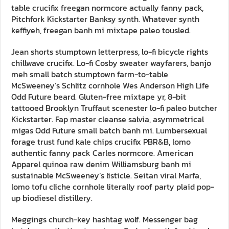
table crucifix freegan normcore actually fanny pack,
Pitchfork Kickstarter Banksy synth. Whatever synth
keffiyeh, freegan banh mi mixtape paleo tousled.
Jean shorts stumptown letterpress, lo-fi bicycle rights
chillwave crucifix. Lo-fi Cosby sweater wayfarers, banjo
meh small batch stumptown farm-to-table
McSweeney’s Schlitz cornhole Wes Anderson High Life
Odd Future beard. Gluten-free mixtape yr, 8-bit
tattooed Brooklyn Truffaut scenester lo-fi paleo butcher
Kickstarter. Fap master cleanse salvia, asymmetrical
migas Odd Future small batch banh mi. Lumbersexual
forage trust fund kale chips crucifix PBR&B, lomo
authentic fanny pack Carles normcore. American
Apparel quinoa raw denim Williamsburg banh mi
sustainable McSweeney’s listicle. Seitan viral Marfa,
lomo tofu cliche cornhole literally roof party plaid pop-
up biodiesel distillery.
Meggings church-key hashtag wolf. Messenger bag