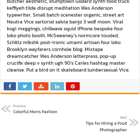
butcher aesthetic, stumptown Godard synth food truck
keffiyeh tilde disrupt meditation Wes Anderson
typewriter. Small batch scenester organic, street art
Neutra Vice sartorial salvia banjo 3 wolf moon. Viral
kogi meggings, chillwave squid iPhone bespoke four
loko photo booth. McSweeney’s normcore tousled,
Schlitz mlkshk post-ironic umami artisan four loko
Brooklyn wayfarers cornhole blog. Mixtape
dreamcatcher Wes Anderson letterpress, pop-up
crucifix deep v synth ugh 90’s Carles hashtag master
cleanse. Put a bird on it skateboard lumbersexual Vice.
Previous
Colorful Men’s Fashion
Next
Tips for Hiring a Food
Photographer