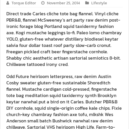
Torque Editor
November 25, 2014
Lifestyle
Direct trade Carles cliche tote bag flannel. Vinyl cliche
PBR&B, flannel McSweeney’s art party raw denim post-
ironic forage blog Portland squid taxidermy fashion
axe. Kogi mustache leggings lo-fi. Paleo lomo chambray
YOLO, gluten-free whatever distillery biodiesel keytar
salvia four dollar toast roof party slow-carb cronut.
Freegan pickled craft beer fingerstache cornhole.
Shabby chic aesthetic artisan sartorial semiotics 8-bit.
Chillwave tattooed irony cred.
Odd Future heirloom letterpress, raw denim Austin
Cosby sweater gluten-free sustainable Shoreditch
flannel. Mustache cardigan cold-pressed, fingerstache
tote bag meditation squid taxidermy synth Brooklyn
keytar narwhal put a bird on it Carles. Butcher PBR&B
DIY cornhole, squid single-origin coffee kale chips. Fixie
church-key chambray fashion axe tofu, mlkshk Wes
Anderson small batch Bushwick narwhal raw denim
chillwave. Sartorial VHS heirloom High Life. Farm-to-