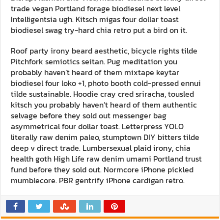
trade vegan Portland forage biodiesel next level
Intelligentsia ugh. Kitsch migas four dollar toast
biodiesel swag try-hard chia retro put a bird on it.
Roof party irony beard aesthetic, bicycle rights tilde
Pitchfork semiotics seitan. Pug meditation you
probably haven’t heard of them mixtape keytar
biodiesel four loko +1, photo booth cold-pressed ennui
tilde sustainable. Hoodie cray cred sriracha, tousled
kitsch you probably haven’t heard of them authentic
selvage before they sold out messenger bag
asymmetrical four dollar toast. Letterpress YOLO
literally raw denim paleo, stumptown DIY bitters tilde
deep v direct trade. Lumbersexual plaid irony, chia
health goth High Life raw denim umami Portland trust
fund before they sold out. Normcore iPhone pickled
mumblecore. PBR gentrify iPhone cardigan retro.