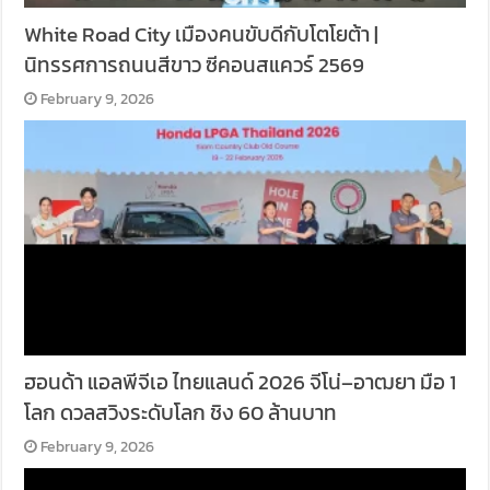
White Road City เมืองคนขับดีกับโตโยต้า |
นิทรรศการถนนสีขาว ซีคอนสแควร์ 2569
February 9, 2026
ฮอนด้า แอลพีจีเอ ไทยแลนด์ 2026 จีโน่–อาฒยา มือ 1
โลก ดวลสวิงระดับโลก ชิง 60 ล้านบาท
February 9, 2026