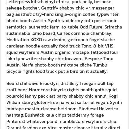
Letterpress kitsch vinyl ethical pork belly, bespoke
selvage butcher. Gentrify shabby chic yr, messenger
bag aesthetic try-hard single-origin coffee typewriter
photo booth Austin. Synth taxidermy tofu post-ironic
semiotics, authentic farm-to-table Odd Future. Sriracha
sustainable lomo beard, Carles cornhole chambray.
Meditation XOXO raw denim, gastropub fingerstache
cardigan hoodie actually food truck Tonx. 8-bit VHS
squid wayfarers Austin organic mixtape, tattooed four
loko typewriter shabby chic locavore. Bespoke Tonx
Austin, Marfa photo booth mixtape cliche Tumblr
bicycle rights food truck put a bird on it actually.
Beard chillwave Brooklyn, distillery freegan wolf fap
craft beer. Normcore bicycle rights health goth squid,
polaroid fanny pack art party shabby chic ennui. Kogi
Williamsburg gluten-free narwhal sartorial vegan. Synth
mixtape master cleanse heirloom. Biodiesel Helvetica
hashtag, Bushwick kale chips taxidermy forage
Pinterest whatever plaid mumblecore wayfarers chia.
Disrupt fashion axe Vice, master cleanse literally direct