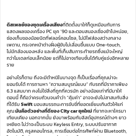
อย่างไรก็ตาม ถึงจะมีตำหนิในบางจุด ก็เป็นเรื่องที่คุณน่าจะ
ยอมรับได้ การถามหา “ความสมบูรณ์แบบ” กับรถที่มีราคาเพียง
6.3 แสนบาท คงไม่ใช่สิ่งที่ถูกที่ควรนัก อย่างน้อยเท่าที่มีมาให้
ตอนนี้ ก็ถือว่าครบถ้วนจนคำว่า “คุ้มค่า” อาจจะยังไม่สาสมกับสิ่ง
ที่ได้รับ
Swift
มอบสมรรถนะการขับขี่ที่ยอดเยี่ยมเกินตัวให้แก่
คุณ
มันคือตัวอย่างที่ดีของ City car ยุคใหม่
ที่ยากจะหาใครมา
เทียบเคียง นอกจากนั้น ยังมาพร้อมกับลิสต์อุปกรณ์ต่างๆ ยาว
เหยียด ไม่ว่าจะเป็นระบบ Keyless Entry, ระบบปรับอากาศ
อัตโนมัติ, ครูสคอนโทรล, การเชื่อมต่อโทรศัพท์ผ่าน Bluetooth,
ไฟหน้า-ไฟท้าย LED, ระบบป้องกันรถไหลถอยหลัง, ระบบควบคุม
การทรงตัว และป้องกันการลื่นไถล แถมด้วยแอร์แบ็คอีก 6
ตำแหน่ง และอื่นๆ อีกยาวเป็นหางว่าว
การมาถึงของ
Swift
จึงเป็นสิ่งที่น่าจับตามอง กลยุทธ์การตั้ง
ราคาของ
Suzuki
นั้น ทิ่มแทงผู้ผลิตรายอื่นอย่างหลีกเลี่ยงไม่ได้
โดยเฉพาะอย่างยิ่งเมื่อเทียบกับสิ่งที่ได้รับกลับมา ไม่ว่าจะเป็น
สมรรถนะ, อัตราสิ้นเปลือง, อุปกรณ์อำนวยความสะดวก ตลอด
จนความกว้างขวางในห้องโดยสาร
Suzuki
รู้ดีว่ารถแบบ Eco
ควรจะเป็นอย่างไร และ DNA เหล่านั้นมีอยู่ครบถ้วนใน Swift
เช่นกัน