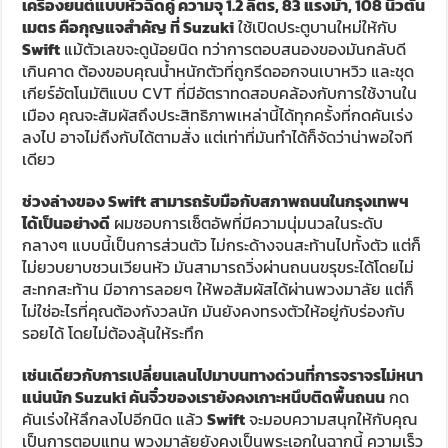
ไม่ยวบยาบชวนเวียนหัว มันสามารถวิ่งผ่านถนนขรุขระได้โดยไม่
สะทกสะท้าน มีอาการลอยๆ ให้พอสัมผัสได้ผ่านพวงมาลัย แต่ก็
ไม่ใช่อะไรที่คุณต้องกังวลนัก มันยังคงทรงตัวให้อยู่กับร่องกับ
รอยได้ โดยไม่ต้องลุ้นให้ระทึก
เช่นเดียวกับการเปลี่ยนเลนไปมาบนทางด่วนที่การจราจรไม่หนา
แน่นนัก Suzuki คันจิ๋วของเรายังคงเกาะหนึบติดพื้นถนน
กด
คันเร่งให้ลึกลงไปอีกนิด แล้ว
Swift
จะมอบความสนุกให้กับคุณ
เป็นการตอบแทน พวงมาลัยยังคงเป็นพระเอกในฉากนี้ ความเร็ว
ซึ่งป้วนเปี้ยนอยู่ที่ 80-120 กม./ชม. เป็นระดับที่องค์ประกอบโดย
รวมของรถดูจะทำงานได้อย่างสอดประสานที่สุด เครื่องยนต์,
เกียร์, พวงมาลัย และช่วงล่าง ทั้งหมดนี้ถูกหลอมรวมเป็นหนึ่ง
เดียว และคุณแทบจะรู้สึกว่ามันเป็นส่วนหนึ่งของร่างกาย ไม่มี
Supermini คันไหนจะทำได้อย่างที่
Swift
ทำ วิธีที่มันสื่อสารกับ
คุณ เป็นเหมือนมนต์ดำที่ไม่อาจหาคำอธิบายหรือเหตุผลมารอง
รับได้ คุณไม่รู้หรอกว่าทำไมมันจึงควบคุมได้ดี ทว่าคุณจะสัมผัสได้
ถึงความเป็นไปของรถในสถานการณ์นั้นๆ ได้โดยไม่จำเป็นต้อง
โฟกัสอย่างจดจ่อ แค่ผ่อนคลายและ
Swift
จะเต้นรำไปพร้อมกับ
คุณ ลองจินตนาการดูว่า ถ้า
Suzuki
ติดตั้งการควบคุมเกียร์
แบบ Manual มาให้ด้วย รถคันนี้จะสมบูรณ์แบบมากแค่ไหน น่า