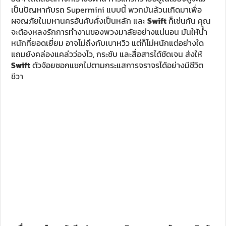
เครื่องยนต์แบบหัวฉีดคู่ ความจุ 1.2 ลิตร, 83 แรงม้า, 108 นิวตัน
เมตร คือกุญแจสำคัญ ที่ Suzuki
ใช้เปิดประตูบานใหม่ให้กับ
Swift
แม้ตัวเลขจะดูน้อยนิด ทว่าการตอบสนองของมันกลับดี
เกินคาด ต้องขอบคุณน้ำหนักตัวที่ถูกรีดออกจนเบาหวิว และชุด
เกียร์อัตโนมัติแบบ CVT ที่มีอัตราทดสอบคล้องกับการใช้งานใน
เมือง คุณจะสัมผัสถึงประสิทธิภาพเหล่านี้ได้ทุกครั้งที่กดคันเร่ง
ลงไป อาจไม่ถึงกับได้ตามสั่ง แต่เท่าที่มันทำได้ก็จัดว่าน่าพอใจที
เดียว
ช่วงล่างของ Swift
สามารถรับมือกับสภาพถนนในกรุงเทพฯ
ได้เป็นอย่างดี
ผมชอบการเซ็ตอัพที่มีความนุ่มนวลในระดับ
กลางๆ แบบนี้เป็นการส่วนตัว ไม่กระด้างจนสะท้านไปทั้งตัว แต่ก็