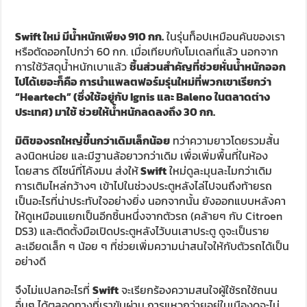
โดยสาร ดีไซน์ที่โค้งมน ส่งให้
Swift
ใหม่ดูละมุนละไมกว่าเดิม
การเติมไหล่กว้างๆ เข้าไปในช่วงประตูหลังไล่ไปจนถึงท้ายรถ
เป็นอะไรที่น่าประทับใจอย่างยิ่ง นอกจากนั้น ยังออกแบบหลังคา
ให้ดูเหมือนแยกเป็นอีกชิ้นหนึ่งจากตัวรถ (คล้ายๆ กับ Citroen
DS3) และติดตั้งมือเปิดประตูหลังไว้บนเสาประตู ดูจะเป็นราย
ละเอียดเล็ก ๆ น้อย ๆ ที่ช่วยเพิ่มความน่าสนใจให้กับตัวรถได้เป็น
อย่างดี
จึงไม่แปลกอะไรที่
Swift
จะเรียกร้องความสนใจผู้ใช้รถใช้ถนน
อื่นๆ ได้ตลอดทางที่เราขับผ่าน การแหวกว่ายอยู่ในเมืองดูจะไม่
เป็นปัญหากับรถ Supermini แบบนี้ พวกมันล้วนเกิดมาเพื่อ
ผจญภัยในมหานครอันคับคั่งเป็นหลัก และ
Swift
ก็เช่นกัน คุณ
จะต้องหลงรักการทำงานของพวงมาลัยอย่างแน่นอน มันให้น้ำ
หนักที่ยอดเยี่ยม อาจไม่ถึงกับเบาหวิว แต่ก็ไม่หนักแต่อย่างใด
แถมยังคล่องแคล่วว่องไว, กระชับ และสื่อสารได้ชัดเจน ส่งให้
Swift
ตัวจ้อยซอกแซกไปตามกระแสการจราจรได้อย่างมีชีวิต
ชีวา