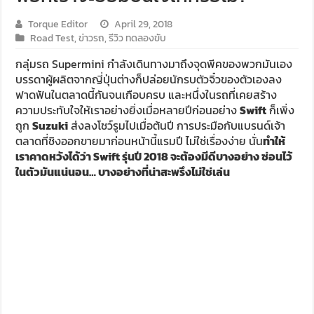
Torque Editor
April 29, 2018
Road Test
,
ข่าวรถ
,
รีวิว ทดลองขับ
กลุ่มรถ Supermini กำลังเดินทางมาถึงจุดพีคของพวกมันเอง
บรรดาผู้ผลิตจากญี่ปุ่นต่างก็ปล่อยนักรบตัวจิ๋วของตัวเองลง
ฟาดฟันในตลาดนี้กันจนเกือบครบ และหนึ่งในรถที่เคยสร้าง
ความประทับใจให้เราอย่างยิ่งเมื่อหลายปีก่อนอย่าง
Swift
ก็เพิ่ง
ถูก
Suzuki
ส่งลงโชว์รูมไปเมื่อต้นปี การประมือกับแบรนด์เจ้า
ตลาดที่ชิงออกขายมาก่อนหน้านี้แรมปี ไม่ใช่เรื่องง่าย นั่น
ทำให้
เราคาดหวังได้ว่า Swift รุ่นปี 2018 จะต้องมีดีบางอย่าง ซ่อนไว้
ในตัวมันแน่นอน… บางอย่างที่น่าสะพรึงไม่ใช่เล่น