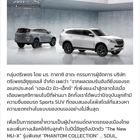
กลุ่มตรีเพชร โดย มร. ทาคาชิ ฮาตะ กรรมการผู้จัดการ บริษัท
ตรีเพชรอีซูซุเซลส์ จำกัด เผยว่า “จากผลตอบรับอันดียิ่งของรถ
อเนกประสงค์ “เดอะนิว มิว-เอ็กซ์” ที่เพิ่งแนะนำสู่ตลาดไปเมื่อ
เดือนพฤศจิกายนในปีที่ผ่านมา อีกทั้งเราได้พบว่าปัจจุบันลูกค้ามี
ความชื่นชอบรถ Sports SUV ที่ตอบสนองไลฟ์สไตล์ที่แสวงหา
ความแตกต่างในแบบของตนเองอย่างไม่สิ้นสุด
เพื่อเป็นการตอกย้ำความเป็นผู้นำเทรนด์ตลาดรถของเมืองไทย
และเพิ่มทางเลือกให้กับลูกค้า ในปีนี้อีซูซุจึงเปิดตัว “The New
MU-X” รุ่นพิเศษ! “PHANTOM COLLECTION” … SOUL,