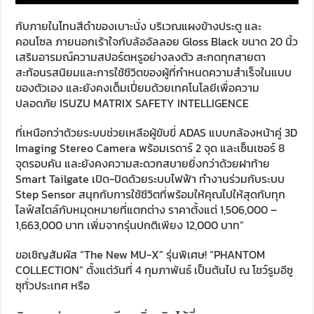
กับภายในโทนสีดำของเบาะนั่ง บริเวณแผงข้างประตู และ
คอนโซล ภายนอกเร้าใจกับล้ออัลลอย Gloss Black ขนาด 20 นิ้ว
เสริมอารมณ์ความสปอร์ตหรูอย่างลงตัว สะกดทุกสายตา
สะท้อนรสนิยมและการใช้ชีวิตของผู้ที่กำหนดความสำเร็จในแบบ
ของตัวเอง และยังคงเต็มเปี่ยมด้วยเทคโนโลยีเพื่อความ
ปลอดภัย ISUZU MATRIX SAFETY INTELLIGENCE
ที่เหนือกว่าด้วยระบบช่วยเหลือผู้ขับขี่ ADAS แบบกล้องหน้าคู่ 3D
Imaging Stereo Camera พร้อมเรดาร์ 2 จุด และเซ็นเซอร์ 8
จุดรอบคัน และยังคงความสะดวกสบายยิ่งกว่าด้วยฝาท้าย
Smart Tailgate เปิด-ปิดด้วยระบบไฟฟ้า ทำงานร่วมกับระบบ
Step Sensor สนุกกับการใช้ชีวิตที่พร้อมให้คุณไปให้สุดกับทุก
ไลฟ์สไตล์กับหมุดหมายที่แตกต่าง ราคาตั้งแต่ 1,506,000 –
1,663,000 บาท เพิ่มจากรุ่นปกติเพียง 12,000 บาท”
ขอเชิญสัมผัส “The New MU-X” รุ่นพิเศษ! “PHANTOM
COLLECTION” ตั้งแต่วันที่ 4 กุมภาพันธ์ เป็นต้นไป ณ โชว์รูมอีซู
ซุทั่วประเทศ หรือ