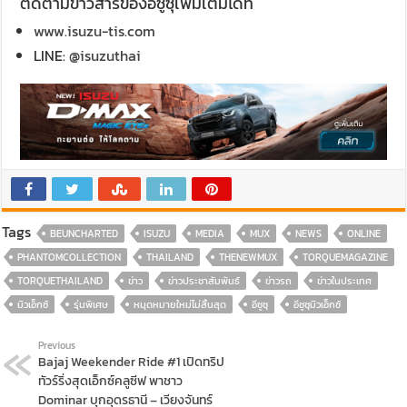
ติดตามข่าวสารของอีซูซุเพิ่มเติมได้ที่
www.isuzu-tis.com
LINE:
@isuzuthai
Tags
BEUNCHARTED
ISUZU
MEDIA
MUX
NEWS
ONLINE
PHANTOMCOLLECTION
THAILAND
THENEWMUX
TORQUEMAGAZINE
TORQUETHAILAND
ข่าว
ข่าวประชาสัมพันธ์
ข่าวรถ
ข่าวในประเทศ
มิวเอ็กซ์
รุ่นพิเศษ
หมุดหมายใหม่ไม่สิ้นสุด
อีซูซุ
อีซูซุมิวเอ็กซ์
Previous
Bajaj Weekender Ride #1 เปิดทริป
ทัวร์ริ่งสุดเอ็กซ์คลูซีฟ พาชาว
Dominar บุกอุดรธานี – เวียงจันทร์