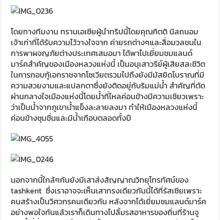
โดยทางทีมงาน ทรานเอเซียผู้นำทริปนี้โดยคุณกิตติ นิลถนอม
เจ้าเก่าที่ได้รับความไว้วางใจจาก ค่ายรถต่างๆและสื่อมวลชนใน
การพาผจญภัยต่างประเทศเสมอมา ได้พาไปเยี่ยมชมแลนด์
มาร์คสำคัญของเมืองหลวงแห่งนี้ เป็นอนุเสาวรีย์ผู้เสียสละชีวิต
ในการกอบกู้เอกราชจากโซเวียตรวมไปถึงยังมีมัสยิดโบราณที่มี
ความสวยงามและแปลกตาซึ่งยังติดอยู่กับริมแม่น้ำ สำคัญที่ตัด
ผ่านกลางใจเมืองแห่งนี้โดยน้ำที่ไหลค่อนข้างมีความเชียวเพราะ
ว่าเป็นน้ำจากภูเขาน้ำแข็งละลายลงมา ทำให้เมืองหลวงแห่งนี้
ค่อนข้างชุมชื่นและมีน้ำเกือบตลอดทั้งปี
นอกจากนี้ใกล้ๆกันยังมีเสาส่งสัญญาณวิทยุโทรทัศน์ของ
tashkent ซึ่งเราอาจจะเห็นเสาทรงเดียวกันนี้ได้ที่รัสเซียเพราะ
คนสร้างเป็นวิศวกรคนเดียวกัน หลังจากได้เยี่ยมชมแลนด์มาร์ค
อย่างพอใจกันแล้วเราก็เดินทางไปลิ้มรสอาหารของถิ่นที่ร้านจู