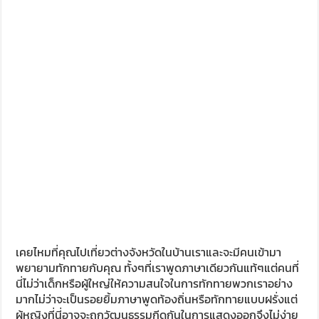
จะอยู่ที่อุสเบกิสถาน ซึ่งเรากำลังจะข้ามไปสู่ประเทศเติร์กเมนิ
สถาน เราเดินทางมาถึงด่านชายแดนอุสเบกิสถาน เวลาประมาณ
11 .00 น ทำเรื่องเอกสารเพื่อที่จะข้ามแดนไปยังเติร์กเมนิสถาน
โดยบริเวณตม.ของทุกประเทศจะไม่สามารถถ่ายภาพได้โดยเด็ด
ขาด จึงเล่าให้ฟังได้เพียงเท่านั้น เพราะด่านนี้ส่วนมากจะเป็นด่าน
รถบรรทุกขนของหรือไม่ก็คนท้องถิ่น เราอาจจะเป็นกลุ่มแรกๆใน
การนำคาราวานเข้าประเทศคนขับรถเข้าประจำที่รถ ส่วนคนที่ไม่
เกี่ยวข้องก็จะมาเข้าแถวเรียงหนึ่ง ที่ประตูรั้วชายแดน ซึ่งจะมี
ทหารถือปืน AK-47 เป็นคนตรวจรอบแรกว่าหน้าเราตรงกับพาส
สปอร์ตหรือไม่ ให้นึกถึงลานโล่งที่มีรั้วเหล็กและลวดหนาม โดยจะ
ถูกส่งให้เข้าไปที่ละคนโดยแต่ละคนก็ลากสัมภาระของตัวเอง
เข้าไป บอกตรงๆ ว่าค่อนข้างตื่นเต้น มันช่างเหมือนในหนังที
เดียว ด้วยความที่ไม่ค่อยมีคนเข้าออกนักภายใน ตม. มีนก
นางแอ่นมาทำรังกันอย่างมากมาย เก้าอี้ก็ค่อนข้างมีฝุ่นและขี้นก
อยู่แทบทุกหนแห่ง หลังจากทุกคนผ่านการตรวจ ก็ต้องมารอลุ้น
การตรวจรถอีกที หลังจากขับออกมาจากตม.ประเทศอุสเบกี
สถานได้