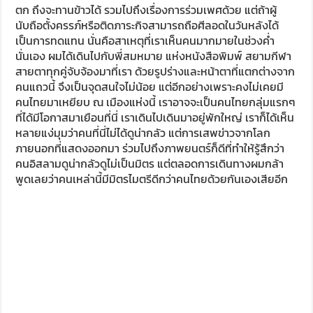
เคยไหมที่คุณไปเที่ยวต่างจังหวัดในบ้านเราและจะมีคนเข้ามา
พยายามทักทายกับคุณ ทั้งๆที่เราพูดภาษาเดียวกันแท้ๆแต่คนที่
นี่ไม่ว่าเด็กหรือผู้ใหญ่ให้ความสนใจในการทักทายพวกเราอย่าง
มากไม่ว่าจะเป็นรอยยิ้มภาษาพูดท้องถิ่นหรือทักทายแบบฝรั่งแต่
ผู้หญิงที่นี่อาจจะถูกวัฒนธรรมกีดกันในการแสดงออกจึงไม่ง่าย
ที่จะมาพูดกับคนแปลกหน้าได้ ถ้าพ่อ หรือสามีไม่อนุญาต แต่วัย