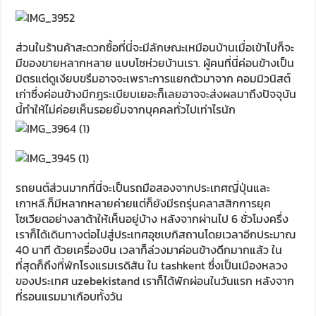
ส่วนในร้านค้าสะดวกซื้อที่นี่จะมีลักษณะเหมือนบ้านเมื่อเข้าไปก็จะ
มีของขายหลากหลาย แบบโชห่วยบ้านเรา. ผู้คนที่นี่ค่อนข้างเป็น
มิตรแต่ดูเงียบขรึมอาจจะเพราะการแยกตัวมาจาก คอมมิวนิสต์
เก่าซึ่งค่อนข้างมีกฎระเบียบเยอะก็เลยอาจจะส่งผลมาถึงปัจจุบัน
นี้ทำให้ไม่ค่อยเห็นรอยยิ้มจากบุคคลทั่วไปเท่าไรนัก
รถยนต์ส่วนมากที่นี่จะเป็นรถมือสองจากประเทศญี่ปุ่นและ
เกาหลี.ก็มีหลากหลายค่ายแต่ก็ยังมีรถรุ่นคลาสสิกการยุค
โซเวียตอย่างลาด้าให้เห็นอยู่บ้าง หลังจากผ่านไป 6 ชั่วโมงครึ่ง
เราก็ได้เดินทางต่อไปสู่ประเทศอุซเบกิสถานโดยเวลาอีกประมาณ
40 นาที ด้วยเครื่องบิน เวลาก็ล่วงมาค่อนข้างดึกมากแล้ว ใน
ที่สุดก็ถึงที่พักโรงแรมเรดิสัน ใน tashkent ซึ่งเป็นเมืองหลวง
ของประเทศ uzebekistand เราก็ได้พักผ่อนในวันแรก หลังจาก
ที่รอนแรมมาเกือบทั้งวัน