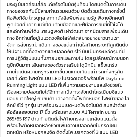
ประตู ขับเคลื่อนสี่ล้อ เกียร์อัตโนมัติรุ่นท็อป โดยบัดดี้ในการเดิน
ทางของรถคันนี้มีสามท่านรวมผมด้วย บัดดี้ร่วมเดินทางครั้งนี้
คือพี่อภิชัย ไกรนุกูล จากหนังสือพิมพ์สยามรัฐ พี่ชายอีกคนที่
พูดน้อยยิ้มยาก แต่เปี่ยมด้วยข้อคิดและฝีมือการขับขี่ที่ไว้ใจได้
และอีกท่านพี่โต้ง เศรษฐพงศ์ เผ่าวัฒนา จากนิตยสารเพื่อนเดิน
ทาง อีกท่านที่อยู่ในแวดวงสื่อไลฟ์สไตส์มาอย่างยาวนานเรา
จัดการส่งกระเป๋าเดินทางของแต่ละท่านใส่ท้ายกระบะที่ถูกติดตั้ง
ให้มีฝาปิดที่ทั้งสะดวกและปลอดภัย รีโว่ นับเป็นกระบะอีกรุ่นที่มี
การปฎิวัติรูปแบบทั้งภายนอกและภายใน โดยรูปลักษณ์ภายนอก
ดูบึกบึนมาก เส้นสายของตัวรถเสริมให้ดูบึกบึน แข็งแกร่ง
ภายในเน้นความหรูหรามากขึ้นจนแทบเทียบเท่า รถเก๋งหรูกัน
เลยที่เดียว ไฟหน้าแบบ LED โปรเจคเตอร์ พร้อมไฟ Daytime
Running Light แบบ LED ที่เพิ่มความสวยงามและยังช่วยใน
เรื่องความปลอดภัยได้อีกทางหนึ่ง กระจังหน้าโครเมี่ยมซี่แนว
นอนขนาดใหญ่ กันชนด้านล่างติดตั้งไฟตัดหมอก ไฟหน้าของ ไฮ
ลักซ์ รีโว่ ทุกรุ่น มาพร้อมระบบเปิด-ปิดไฟอัตโนมัติ สมสง่าด้วย
ล้ออัลลอยขนาด 17 นิ้ว พร้อมยางแบบ All Terrain ขนาด
265/65 R17 ด้านท้ายติดตั้งไฟท้ายทรงสามเหลี่ยมแนวตั้ง
พร้อมไฟตัดหมอกหลังช่วยเพิ่มความปลอดภัยในกรณีฝน
ตกหนัก หรือหมอกลงจัด ติดตั้งไฟเบรกดวงที่ 3 แบบ LED