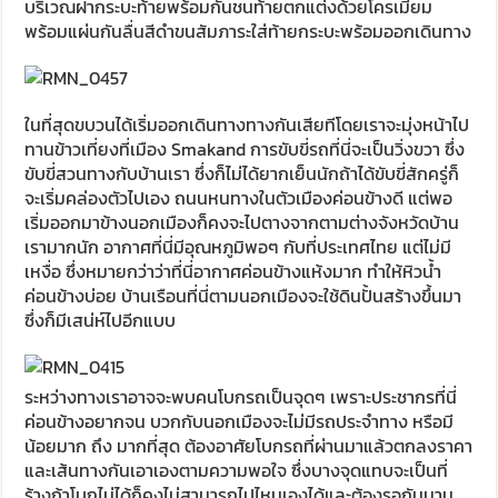
บริเวณฝากระบะท้ายพร้อมกันชนท้ายตกแต่งด้วยโครเมี่ยม
พร้อมแผ่นกันลื่นสีดำขนสัมภาระใส่ท้ายกระบะพร้อมออกเดินทาง
ในที่สุดขบวนได้เริ่มออกเดินทางทางกันเสียทีโดยเราจะมุ่งหน้าไป
ทานข้าวเที่ยงที่เมือง Smakand การขับขี่รถที่นี่จะเป็นวิ่งขวา ซึ่ง
ขับขี่สวนทางกับบ้านเรา ซึ่งก็ไม่ได้ยากเย็นนักถ้าได้ขับขี่สักครู่ก็
จะเริ่มคล่องตัวไปเอง ถนนหนทางในตัวเมืองค่อนข้างดี แต่พอ
เริ่มออกมาข้างนอกเมืองก็คงจะไปตางจากตามต่างจังหวัดบ้าน
เรามากนัก อากาศที่นี่มีอุณหภูมิพอๆ กับที่ประเทศไทย แต่ไม่มี
เหงื่อ ซึ่งหมายกว่าว่าที่นี่อากาศค่อนข้างแห้งมาก ทำให้หิวน้ำ
ค่อนข้างบ่อย บ้านเรือนที่นี่ตามนอกเมืองจะใช้ดินปั้นสร้างขึ้นมา
ซึ่งก็มีเสน่ห์ไปอีกแบบ
ระหว่างทางเราอาจจะพบคนโบกรถเป็นจุดๆ เพราะประชากรที่นี่
ค่อนข้างอยากจน บวกกับนอกเมืองจะไม่มีรถประจำทาง หรือมี
น้อยมาก ถึง มากที่สุด ต้องอาศัยโบกรถที่ผ่านมาแล้วตกลงราคา
และเส้นทางกันเอาเองตามความพอใจ ซึ่งบางจุดแทบจะเป็นที่
ร้างถ้าโบกไม่ได้ก็คงไม่สามารถไปไหนเองได้และต้องรอกันนาน