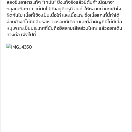
ลองชิมอาหารแท้ๆ “เคบับ” ซึ่งแท้จริงแล้วมีต้นกำเนิดมาจา
กอุสเบกีสถาน แต่ดันไปดังอยู่ที่ตรุกี จนทำให้หลายท่านๆเข้าใจ
ผิดกันไป เนื้อที่ใช้จะเป็นเนื้อไก่ และเนื้อแกะ ซึ่งเนื้อแกะที่นี่ทำได้
ค่อนข้างดีไม่มีกลิ่นรสชาตอร่อยทีเดียว และที่สำคัญที่นี่ไม่มีเนื้อ
หมูเพราะเป็นประเทศที่นับถืออิสลามเสียส่วนใหญ่ แล้วออกเดิน
ทางต่อ เพื่อไปที่
เมือง bukgara เส้นทางช่วงนี้เป็นทางลาดยาง 4 เลน เหมือน
ช่วงแรกๆ อาจมีการทำถนนที่เป็นบางช่วงเท่านั้น เราใช้เวลาเดิน
ทางประมาณ 4-5 ชั่วโมง เพราะประเทศอุสเบกิสถานเขาจำกัด
ความเร็วนอกเมืองห้ามเกิน 100 ก.ม./ชม. ในเขตชุมชน 70 ก.ม/
ชม. การโดนจับความเร็วที่นี่อาจส่งผลทำให้เกิดความวุ่นวายเวลา
เอารถออกนอกประเทศไทย ทางคาราวานจึงค่อนข้างทำตามกฎ
อย่างเคร่งครัดแต่รถเจ้าถิ่นค่อนข้างใช้ความเร็วที่สูงกว่าเรามาก
นักอาจจะเป็นเพราะคุ้นเคยถนนและจุดจับความเร็ว และที่นี่รถช้า