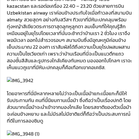
kazacstan และรอต่อเครื่อง 22.40 – 23.20 ด้วยสายการบิน
Uzbekistan airway เราค่อนข้างประทับใจเมื่อก้าวลงที่สนามบิน
almaty สวยสุดๆ อย่างกับสวีสฯ ทิวเขาที่มีหิมะปกคลุมพร้อม
ทุ่งหญ้าสีเขียวตระการตาสุดลูกหูลูกตา ลมเย็นๆที่ให้คุณรู้สึก
เหมือนอยู่ในยุโรปโดยเวลาที่นั่นจะช้ากว่าบ้านเรา 2 ชั่วโมง เราจึง
พอมีเวลา ออกไปสำรวจรอบๆ สนามบินซึ่งมีอุณหภูมิค่อนข้าง
เย็นประมาณ 22 องศา เราสัมผัสได้ถึงความเป็นยุโรปผสมผสาน
ความเป็นโซเวียตเก่า เพราะว่าบ้านเรือนที่นี่จะเป็นแนวตึกแถว
สองชั้นสีสันและรูปทรงใกล้เคียงกันหมด มองออกไปไกลๆ เราจะ
เห็นแนวภูเขาที่มีหิมะปกคลุมก็คือเทือกเขาคอเคซัส.
โดยอาหารที่นี่มีหลากหลายไม่ว่าจะเป็นเนื้อม้าแกะเนื้อแกะก็มีให้
รับประทานกัน คนที่นี้นิยมทานเนื้อม้า ซึ่งถือว่าเป็นเรื่องปกติ โดย
ส่วนมากเนื้อม้าจะนำเข้าจากมองโกเลีย โดยรสชาติของตัวเนื้อม้า
จะค่อนข้างหยาบ และไม่มีรสไม่มีชาติแต่ก็ถือว่าเป็นประสบการณ์
ที่ดีในการลองชิมดู