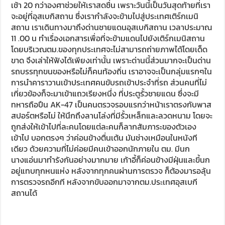
ก็มาเจอกับ No Man’s Land หรือเขตเชื่อมต่อพรมแดนซึ่งไม่มี
ใครเป็นเจ้าของ หรือที่เรียกอีกอย่างว่า เขตปลอดคน ถ้าทาง
ทหารเขาเรียก เขตปลอดทหารเพราะว่าเป็นเขตที่คู่ต่อสู้ทุกฝ่าย
เล็งอาวุธหนักอาวุธเบาจ้องเขม็งเอาไว้กะถล่มข้าศึกให้เรียบถ้า
เคลื่อนที่เข้ามาในพื้นที่สังหาร ซึ่ง No Man’s Land ระหว่างสอง
ประเทศนี้ มีระยะทางค่อนข้างไกลน่าจะมีเกือบหนึ่งกิโลเมตร ซึ่ง
ถ้าเทียบระหว่างของประเทศเติร์กเมนิสถาน กับประเทศอิหร่าน
นั้นห่างกันแค่รั้วกันเอง โดยเราเสียเวลาในขั้นตอนต่างๆ กว่าจะ
ผ่านด่านไปได้ก็เสียเวลาไปถึงบ่ายสามโมงเย็น เพราะประเทศนี้
เป็นประเทศปิด ไม่มีสถานกงศุกลในไทย จึงจำเป็นต้องแจ้งชื่อมา
ล่วงหน้า และไม่ใช้ใครก็จะเข้ามาได้ง่ายๆ แม้มีเงินก็ตาม เพราะ
ต้องได้รับเชิญจากบริษัทใหญ่ในประเทศที่มีธุรกิจและรัฐบาลรู้จัก
แล้วจึงส่งชื่อให้รัฐบาลอนุญาตอีกครั้งถึงจะเข้ามาได้ คณะเรารอ
การติดวีซ่ากับจ่ายเงินกันตรงนี้จึงทำให้เสียเวลามากอีกโข เรา
ยังต้องขับรถไปยังเมือง Mary ประเทศเติร์กเมนิสถาน อีก 390
กิโลเมตรซึ่งจะใช้เวลาเดินทางประมาณ 8 ชั่วโมง ซึ่งพอออกมาได้
มีรถไกด์นำขบวนเราอีกทีพาเราไปยังจุดหมายต่อไป ขับมาซักพัก
ใหญ่ก็มีรถตำรวจนำ ซึ่งบอกได้เลยว่าไม่ธรรมดามากๆ ในการ