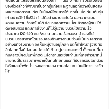
ไกด์คนเก่งได้เล่าให้เราได้ฟังว่าเมืองนี้อยู่ร่มเย็นเป็นสุขและเจริญ
รุ่งเรืองมาก และมีความแข็งแกร่งทั้งสมบัติและกำลังทหาร แต่ก็
ต้องมาพ่ายให้แก่ เจงกีสข่าน ซึ่งถือว่ามีความโหดเหี้ยมมาก
เพราะหลังจากยึดเมืองได้ภายในสามวันก็สังหารประชาชน
ทั้งหมดของเมืองกว่า สองแสนคนตายสิ้น จนเมืองเตริ์กล่ม
สลายและทำลายทุกอย่าง