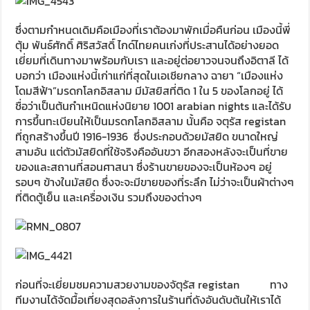
ซึ่งตามกำหนดเดิมคือเมืองที่เราต้องมาพักเมื่อคืนก่อน เมืองนี้พี่
ตุ้ม พันธ์ศักดิ์ ศิริสวัสดิ์ ไกด์ไทยคนเก่งที่ประสานได้อย่างยอด
เยี่ยมที่เดินทางมาพร้อมกับเรา และอยู่ต่อยาวจนจนถึงอิตาลี ได้
บอกว่า เมืองแห่งนี้เก่าแก่ที่สุดในเอเชียกลาง ฉายา “เมืองแห่ง
โดมสีฟ้า”มรดกโลกอิสลาม มีมัสยิสที่ติด 1 ใน 5 ของโลกอยู่ ได้
ชื่อว่าเป็นต้นกำเหนิดแห่งนิยาย 1001 arabian nights และได้รับ
การขึ้นทะเบียนให้เป็นมรดกโลกอิสลาม นั้นคือ จตุรัส registan
ที่ถูกสร้างขึ้นปี 1916-1936 ซึ่งประกอบด้วยมัสยิด ขนาดใหญ่
สามอัน แต่ตัวมัสยิดที่ใช้จริงคืออันขวา อีกสองหลังจะเป็นที่ขาย
ของและสถานที่สอนศาสนา ซึ่งร้านขายของจะเป็นห้องๆ อยู่
รอบๆ ข้างในมัสยิด ซึ่งจะจะมีขายของที่ระลึก ไม่ว่าจะเป็นผ้าต่างๆ
ที่ติดตู้เย็น และเครื่องเงิน รวมถึงของต่างๆ
ก่อนที่จะเยี่ยมชมความสวยงามของจัตุรัส registan ทาง
ทีมงานได้จัดมื้อเที่ยงสุดอลังการในร้านที่ดังอันดับต้นให้เราได้