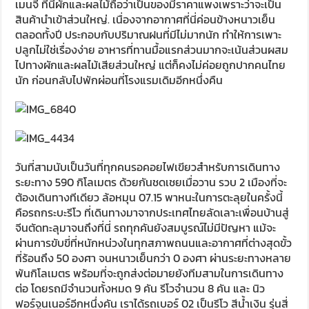
เมนจี้ ที่นี่ผักและผลไม้ถือว่าเป็นของมีราคาแพงเพราะว่าจะเป็น
สินค้านำเข้าส่วนใหญ่. เนื่องจากอากาศที่นี่ค่อนข้างหนาวเย็น
ตลอดทั้งปี ประกอบกับปริมาณฝนที่มีไม่มากนัก ทำให้การเพาะ
ปลูกไม่ใช่เรื่องง่าย อาหารที่ทานมื้อแรกส่วนมากจะเน้นส่วนผสม
ไปทางผักและผลไม้เสียส่วนใหญ่ แต่ก็คงไม่ค่อยถูกปากคนไทย
นัก ก่อนกลับไปพักผ่อนที่โรงแรมเดิมอีกหนึ่งคืน
วันที่สามนับเป็นวันที่ทุกคนรอคอยไฟเขียวสำหรับการเดินทาง
ระยะทาง 590 กิโลเมตร ด้วยกันชดเชยเมื่อวาน รวบ 2 เมืองที่จะ
ต้องเดินทางทีเดียว ล้อหมุน 07.15 พาหนะในการตะลุยในครั้งนี้
คือรถกระบะรีโว ที่เดินทางมาจากประเทศไทยลัดเลาะเพื่อนบ้านสู่
จีนตัดทะลุมาจนถึงที่นี่ รถทุกคันยังสมบูรณ์ไม่มีปัญหา แม้จะ
ผ่านการขับขี่ที่หนักหน่วงในทุกสภาพถนนและอากาศที่ต่างสุดขั้ว
ที่ร้อนถึง 50 องศา จนหนาวเย็นกว่า 0 องศา ผ่านระยะทางหลาย
พันกิโลเมตร พร้อมที่จะถูกส่งต่อมายยังทีมสามในการเดินทาง
ต่อ โดยรถมีจำนวนทั้งหมด 9 คัน รีโวจำนวน 8 คัน และ นิว
ฟอร์จูนเนอร์อีกหนึ่งคัน เราได้รถเบอร์ 02 เป็นรีโว สีน้ำเงิน รุ่นสี่