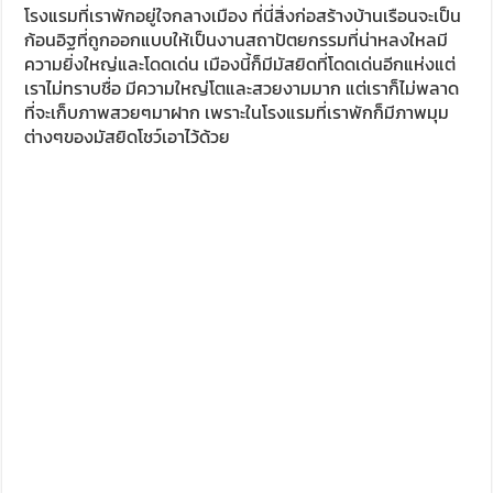
นับถือตั้งครรภ์หรือติดภาระกิจสามารถถือศีลอดในวันหลังได้
เป็นการทดแทน นั่นคือสาเหตุที่เราเห็นคนมากมายในช่วงค่ำ
นั่นเอง ผมได้เดินไปกับพี่สมหมาย แห่งหนังสือพิมพ์ สยามกีฬา
สายตาทุกคู่จับจ้องมาที่เรา ด้วยรูปร่างและหน้าตาที่แตกต่างจาก
คนแถวนี้ จึงเป็นจุดสนใจไม่น้อย แต่อีกอย่างเพราะคงไม่เคยมี
คนไทยมาเหยียบ ณ เมืองแห่งนี้ เราอาจจะเป็นคนไทยกลุ่มแรกๆ
ที่ได้มีโอกาสมาเยือนที่นี่ เราเดินไปเดินมาอยู่พักใหญ่ เราก็ได้เห็น
หลายแง่มุมว่าคนที่นี่ไม่ได้ดูน่ากลัว แต่การเสพข่าวจากโลก
ภายนอกที่แสดงออกมา ร่วมไปถึงภาพยนตร์ก็ดีที่ทำให้รู้สึกว่า
คนอิสลามดูน่ากลัวดูไม่เป็นมิตร แต่ตลอดการเดินทางผมกล้า
พูดเลยว่าคนเหล่านี้มีมิตรไมตรีดีกว่าคนไทยด้วยกันเองเสียอีก