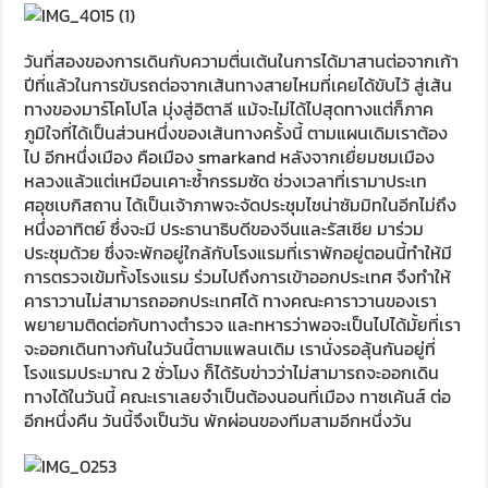
วันที่สองของการเดินกับความตื่นเต้นในการได้มาสานต่อจากเก้า
ปีที่แล้วในการขับรถต่อจากเส้นทางสายไหมที่เคยได้ขับไว้ สู่เส้น
ทางของมาร์โคโปโล มุ่งสู่อิตาลี แม้จะไม่ได้ไปสุดทางแต่ก็ภาค
ภูมิใจที่ได้เป็นส่วนหนึ่งของเส้นทางครั้งนี้ ตามแผนเดิมเราต้อง
ไป อีกหนึ่งเมือง คือเมือง smarkand หลังจากเยื่ยมชมเมือง
หลวงแล้วแต่เหมือนเคาะซ้ำกรรมซัด ช่วงเวลาที่เรามาประเท
ศอุซเบกิสถาน ได้เป็นเจ้าภาพจะจัดประชุมไชน่าซัมมิทในอีกไม่ถึง
หนึ่งอาทิตย์ ซึ่งจะมี ประธานาธิบดีของจีนและรัสเซีย มาร่วม
ประชุมด้วย ซึ่งจะพักอยู่ใกล้กับโรงแรมที่เราพักอยู่ตอนนี้ทำให้มี
การตรวจเข้มทั้งโรงแรม ร่วมไปถึงการเข้าออกประเทศ จึงทำให้
คาราวานไม่สามารถออกประเทศได้ ทางคณะคาราวานของเรา
พยายามติดต่อกับทางตำรวจ และทหารว่าพอจะเป็นไปได้มั้ยที่เรา
จะออกเดินทางกันในวันนี้ตามแพลนเดิม เรานั่งรอลุ้นกันอยู่ที่
โรงแรมประมาณ 2 ชั่วโมง ก็ได้รับข่าวว่าไม่สามารถจะออกเดิน
ทางได้ในวันนี้ คณะเราเลยจำเป็นต้องนอนที่เมือง ทาซเค้นส์ ต่อ
อีกหนึ่งคืน วันนี้จึงเป็นวัน พักผ่อนของทีมสามอีกหนึ่งวัน