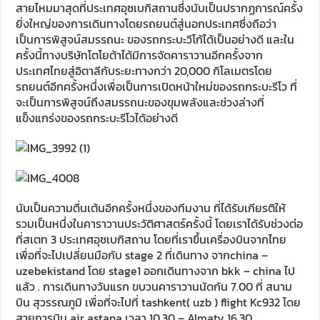
สายไหมมาสุดที่ประเทศอุซเบกิสถานซึ่งนับเป็นปรากฏการณ์ครั้ง
ยิ่งใหญ่ของการเดินทางโดยรถยนต์สู่นอกประเทศซึ่งถือว่า
เป็นการพิสูจน์สมรรถนะ ของรถกระบะวีโก้ได้เป็นอย่างดี และใน
ครั้งนี้ทางบริษัทโตโยต้าได้มีการจัดคาราวานอีกครั้งจาก
ประเทศไทยสู่อิตาลีกับระยะทางกว่า 20,000 กิโลเมตรโดย
รถยนต์อีกครั้งหนึ่งเพื่อเป็นการเปิดหน้าใหม่ของรถกระบะรีโว ที่
จะเป็นการพิสูจน์ถึงสมรรถนะของขุมพลังและช่วงล่างที่
แข็งแกร่งของรถกระบะรีโวได้อย่างดี
นับเป็นความตื่นเต้นอีกครั้งหนึ่งของทีมงาน ที่ได้รับเกียรติให้
รวมเป็นหนึ่งในคาราวานประวัติศาสตร์ครั้งนี้ โดยเราได้รับช่วงต่อ
ที่สเตท 3 ประเทศอุซเบกิสถาน โดยที่เราขึ้นเครื่องบินจากไทย
เพื่อที่จะไปเปลี่ยนมือกับ stage 2 ที่เดินทาง จากchina –
uzebekistand โดย stage1 ออกเดินทางจาก bkk – china ไป
แล้ว . การเดินทางวันแรก ขบวนคาราวานนัดกัน 7.00 ที่ สนาม
บิน สุวรรณภูมิ เพื่อที่จะไปที่ tashkent( uzb ) flight Kc932 โดย
สายการบิน air astana เวลา 10.30 – Almaty 16.30