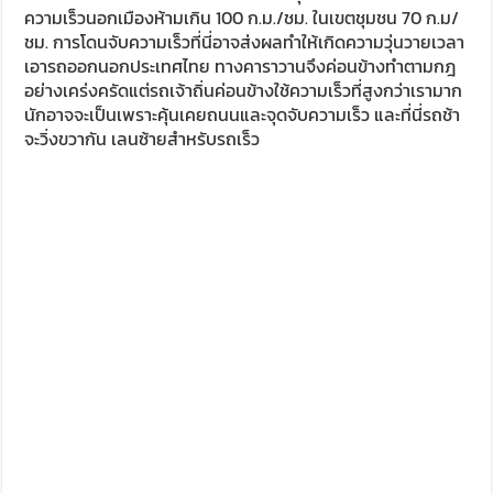
และสำหรับบางคันก็พยายามถ่ายวีดีโอเราอย่างเอาเป็นเอาตาย
นั่นก็คืออีกมิตรภาพที่คุณจะได้จากการเดินทางรถยนต์และ
ประสบการณ์แสนวิเศษ ที่สำคัญคือรอยยิ้ม ที่แม้จะพูดสื่อสารกัน
ไม่ได้ แต่รอยยิ้มก็สามารถทำให้ผู้คนทั่วโลกเข้าใจในความหมาย
ของมัน เราเดินทางกันต่ออีก 300 กิโลเมตรมุ่งหน้าสู่เมือง
ชายแดน bukgara ในที่สุดก็มาถึงประตูเมืองเก่าของเมืองนี้ที่ยัง
คงเหลือรอดอยู่ให้เราเห็นถึงความยิ่งใหญ่ในอดีตที่ผ่านมา ซึ่ง
มีอายุหลายพันปี ถือว่าเป็นการพักเบรกขบวนไปในตัว หลังจาก
นั่นเราก็เติมเชื้อเพลิงอีกครั้ง เพราะพรุ่งนี้เราจะเข้าสู่ประเทศ
เติร์กเมนิสถาน ซึ่งอยู่ห่างจากเมืองนี้เพียง 90 กม.ก็จะถึง
ชายแดนหลังจากที่ขบวนเราจอดเพื่อเติมน้ำมันก็ได้รับความ
สนใจจากคนท้องถิ่น ทั้งที่เข้ามาพูดคุย ทั้งที่มาถ่ายรูปกับพวก
เรา และที่สำคัญที่ขาดไม่ได้ถ่ายกะรถรีโว่ เจ้าพระเอกของงานนี้
ซึ่งรถกระบะที่นี่มีขนาดเล็กกว่ารีโว่มาก รวมไปถึงหน้าตา แต่เราก็
ยังพอได้เห็นวีโก้อยู่บาง คนที่นี่ไม่ค่อยใช้กระบะเท่าไรนักส่วนมาก
จะเป็นรถซีดานอาจจะมาจากรถที่มีให้เลือกไม่มากนักและการนำ
เข้ารถก็คงแพงเกินไป เมืองแห่งนี้ถือว่าเป็นอีกเมืองที่มี
บทบาทสำคัญของนักเดินทางในสมัยก่อน ซึ่งมีความเป็น
เปอร์เซียสูงมาก