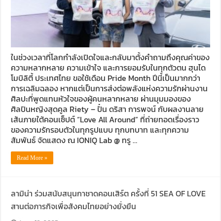
ในช่วงเวลาที่โลกกำลังเปิดใจและกลับมาตั้งคำถามถึงคุณค่าของ
ความหลากหลาย ความเข้าใจ และการยอมรับในทุกตัวตน ฮุนได
โมบิลิตี้ ประเทศไทย ขอใช้เดือน Pride Month ปีนี้เป็นมากกว่า
การเฉลิมฉลอง หากแต่เป็นการส่งต่อพลังแห่งความรักผ่านงาน
ศิลปะที่พูดแทนหัวใจของผู้คนหลากหลาย ผ่านมุมมองของ
ศิลปินหญิงสุดคูล Riety – ปั๋น ดริสา การพจน์ กับผลงานลาย
เส้นภายใต้คอนเซ็ปต์ “Love All Around” ที่ถ่ายทอดเรื่องราว
ของความรักรอบตัวในทุกรูปแบบ ทุกบทบาท และทุกความ
สัมพันธ์ จัดแสดง ณ IONIQ Lab @ ทรู …
Read More »
ลามิน่า ร่วมสนับสนุนกาชาดคอนเสิร์ต ครั้งที่ 51 SEA OF LOVE
สานต่อภารกิจเพื่อสังคมไทยอย่างยั่งยืน