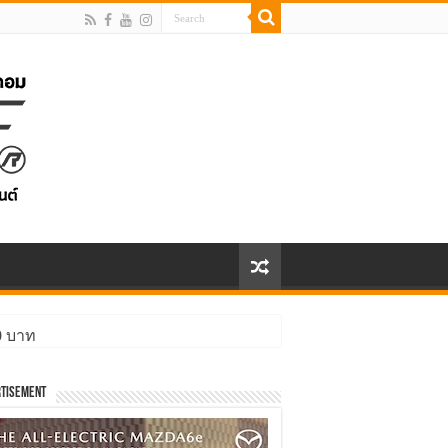
00 บาท
ิ่งกว่า
tisement