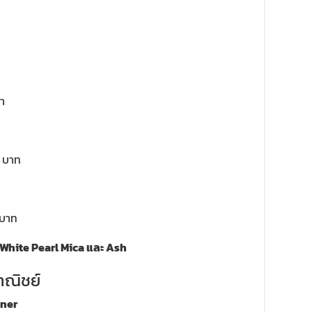
า
0 บาท
 บาท
White Pearl Mica และ Ash
าณิชย์
uner