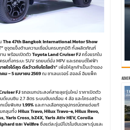
าน
The 47th Bangkok International Motor Show
T”
ชูจุดแข็งด้านความเชื่อมั่นครบทุกมิติ ทั้งผลิตภัณฑ์
งาน พร้อมเปิดตัว
Toyota Land Cruiser FJ
ครั้งแรกใน
รบทั้งกระบะ SUV รถยนต์นั่ง MPV และรถยนต์ไฟฟ้า
ยใจได้สุด ดีลว้าวกับโตโยต้า”
เพื่อให้ลูกค้าเป็นเจ้าของ
นาคม – 5 เมษายน 2569
ณ ชาเลนเจอร์ ฮอลล์ อิมแพ็ค
Adver
Cruiser FJ
รถอเนกประสงค์สายลุยรุ่นใหม่ ราคาเปิดตัว
ต์เบนซิน 2.7 ลิตร ระบบขับเคลื่อน 4 ล้อ และโครงสร้าง
เบี้ยพิเศษ
1.99%
และทางเลือกชุดอุปกรณ์ตกแต่งแท้
อบคลุมทั้ง
Hilux Travo, Hilux Travo-e, Hilux Revo,
s, Yaris Cross, bZ4X, Yaris Ativ HEV, Corolla
lphard และ Vellfire
ซึ่งแต่ละรุ่นมีโปรโมชันเฉพาะรุ่นและ