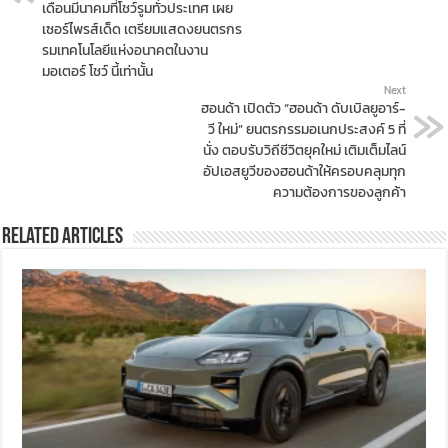
เดือนมีนาคมที่โชว์รูมทั่วประเทศ เผย
เซอร์ไพรส์เด็ด เตรียมแสดงยนตรกร
รมเทคโนโลยีแห่งอนาคตในงาน
มอเตอร์ โชว์ นี้เท่านั้น
Next
ฮอนด้า เปิดตัว “ฮอนด้า ดับเบิลยูอาร์-
วี ใหม่” ยนตรกรรมอเนกประสงค์ 5 ที่
นั่ง ตอบรับวิถีชีวิตยุคใหม่ เติมเต็มไลน์
อัปเอสยูวีของฮอนด้าให้ครอบคลุมทุก
ความต้องการของลูกค้า
Related Articles