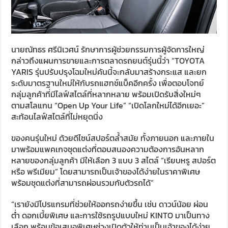
นายณัทธร ศรีนิเวศน์ รักษาการผู้ช่วยกรรมการผู้จัดการใหญ่
กล่าวถึงแผนการขายและการตลาดรถยนต์รุ่นนี้ว่า “TOYOTA
YARIS รุ่นปรับปรุงโฉมใหม่คันนี้จะกลับมาสร้างกระแส และยก
ระดับมาตรฐานใหม่ให้กับรถแฮทช์แบ็คอีกครั้ง เพื่อตอบโจทย์
กลุ่มลูกค้าที่มีไลฟ์สไตล์ที่หลากหลาย พร้อมเปิดรับสิ่งใหม่ๆ
ตามสโลแกน “Open Up Your Life” “เปิดโลกใหม่ได้อีกเยอะ”
สะท้อนไลฟ์สไตล์ที่ไม่หยุดนิ่ง
ของคนรุ่นใหม่ ด้วยดีไซน์สปอร์ตล้ำสมัย ทั้งภายนอก และภายใน
มาพร้อมแพคเกจชุดแต่งที่ตอบสนองความต้องการอันหลาก
หลายของกลุ่มลูกค้า มีให้เลือก 3 แบบ 3 สไตล์ “เรียบหรู สปอร์ต
หรือ พรีเมียม” โดยสามารถเป็นเจ้าของได้ง่ายในราคาพิเศษ
พร้อมชุดแต่งที่สามารถผ่อนรวมกับตัวรถได้”
“เรายังมีโปรแกรมที่ช่วยให้ออกรถง่ายขึ้น เช่น ดาวน์น้อย ผ่อน
ต่ำ ดอกเบี้ยพิเศษ และการใช้รถรูปแบบใหม่ KINTO มาเป็นทาง
เลือก พร้อมข้อเสนอพิเศษช่วงเปิดตัวให้ท่านเป็นเจ้าของได้ง่าย