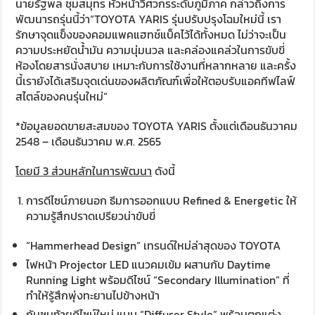
นายรัฐพล ชุมสมุทร หัวหน้าวิศวกรระดับภูมิภาค กล่าวถึงการ
พัฒนารถรุ่นนี้ว่า“TOYOTA YARIS รุ่นปรับปรุงโฉมใหม่นี้ เรา
รักษาจุดแข็งของคอมแพคแฮทช์แบ็คไว้ได้ทั้งหมด ไม่ว่าจะเป็น
ความประหยัดน้ำมัน ความนุ่มนวล และคล่องแคล่วในการขับขี่
ห้องโดยสารนั่งสบาย เหมาะกับการใช้งานที่หลากหลาย และครั้ง
นี้เรายังได้เสริมจุดเด่นของผลิตภัณฑ์เพื่อให้ตอบรับแอคทีฟไลฟ์
สไตล์ของคนรุ่นใหม่”
*ข้อมูลยอดขายสะสมของ TOYOTA YARIS ตั้งแต่เดือนธันวาคม
2548 – เดือนธันวาคม พ.ศ. 2565
โดยมี
3 ส่วนหลักในการพัฒนา
ดังนี้
การดีไซน์ภายนอก ธีมการออกแบบ Refined & Energetic ให้
ความรู้สึกปราดเปรียวน่าขับขี่
“Hammerhead Design” เทรนด์ใหม่ล่าสุดของ TOYOTA
ไฟหน้า Projector LED แนวคมเข้ม ผสานกับ Daytime
Running Light พร้อมดีไซน์ “Secondary Illumination” ที่
ทำให้รู้สึกพุ่งทะยานไปข้างหน้า
กันชนท้ายดีไซน์ใหม่ แบบ “Diffuser Style” พร้อมตกแต่ง