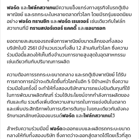
ฟอร์ด
และ
โฟล์กสวาเกน
มีความแข็งแกร่งทางธุรกิจในรถตู้เชิง
พาณิชย์ และรถกระบะในหลายตลาดทั่วโลก โดยมีรถรุ่นยอดนิยม
อย่าง
ฟอร์ด ทรานซิท
และ
ฟอร์ด เรนเจอร์
เช่นเดียวกับโฟล์ก
สวาเกนที่มี
ทรานสปอร์เตอร์ แคคดี้
และ
แอมารอก
ยอดขายสะสมของรถเพื่อการพาณิชย์ขนาดเล็กของทั้งสอง
บริษัทในปี 2561 มีจำนวนรวมทั้งสิ้น 1.2 ล้านคันทั่วโลก ซึ่งความ
ร่วมมือนี้แสดงให้เห็นถึงจำนวนการขายสูงสุดในอุตสาหกรรม
เช่นเดียวกันกับปริมาณการผลิต
ความต้องการรถกระบะขนาดกลาง และรถตู้เชิงพาณิชย์ ได้รับ
การคาดการณ์ว่าจะเติบโตขึ้นทั่วโลกในอีก 5 ปีข้างหน้า ซึ่งความ
ร่วมมือในครั้งนี้ จะทำให้ทั้งสองบริษัทสามารถแบ่งปันต้นทุนที่ใช้
ในการพัฒนาผลิตภัณฑ์ ร่วมใช้ประโยชน์จากกำลังการผลิตของ
กันและกัน รวมถึงเพิ่มขีดความสามารถในการแข่งขันในตลาด
และเพิ่มประสิทธิภาพในการบริหารต้นทุน ในขณะเดียวกันยังคง
รักษาเอกลักษณ์ของแบรนด์
ฟอร์ด
และ
โฟล์กสวาเกน
ไว้
สำหรับความร่วมมือนี้
ฟอร์ด
จะออกแบบและผลิตรถกระบะขนาด
กลางให้กับทั้งสองบริษัท ซึ่งคาดว่าจะออกสู่ตลาดได้โดยเร็วที่สุด