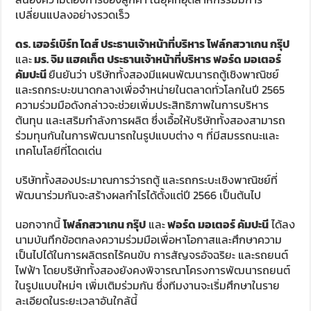
เปลี่ยนแปลงอย่างรวดเร็ว
ดร. เฮอร์เบิร์ท ไดส์ ประธานเจ้าหน้าที่บริหาร โฟล์กสวาเกน กรุ๊ป
และ
มร. จิม แฮคเก็ต ประธานเจ้าหน้าที่บริหาร ฟอร์ด มอเตอร์
คัมปะนี
ยืนยันว่า บริษัททั้งสองมีแผนพัฒนารถตู้เชิงพาณิชย์
และรถกระบะขนาดกลางเพื่อจำหน่ายในตลาดทั่วโลกในปี 2565
ความร่วมมือดังกล่าวจะช่วยเพิ่มประสิทธิภาพในการบริหาร
ต้นทุน และเสริมกำลังการผลิต ซึ่งเอื้อให้บริษัททั้งสองสามารถ
ร่วมทุนกันในการพัฒนารถในรูปแบบต่าง ๆ ที่มีสมรรถนะและ
เทคโนโลยีที่โดดเด่น
บริษัททั้งสองประมาณการว่ารถตู้ และรถกระบะเชิงพาณิชย์ที่
พัฒนาร่วมกันจะสร้างผลกำไรได้ตั้งแต่ปี 2566 เป็นต้นไป
นอกจากนี้
โฟล์กสวาเกน กรุ๊ป
และ
ฟอร์ด มอเตอร์ คัมปะนี
ได้ลง
นามบันทึกข้อตกลงความร่วมมือเพื่อหาโอกาสและศึกษาความ
เป็นไปได้ในการผลิตรถไร้คนขับ การสัญจรอัจฉริยะ และรถยนต์
ไฟฟ้า โดยบริษัททั้งสองยังคงพิจารณาโครงการพัฒนารถยนต์
ในรูปแบบใหม่ๆ เพิ่มเติมร่วมกัน ซึ่งทีมงานจะเริ่มศึกษาในราย
ละเอียดในระยะเวลาอันใกล้นี้