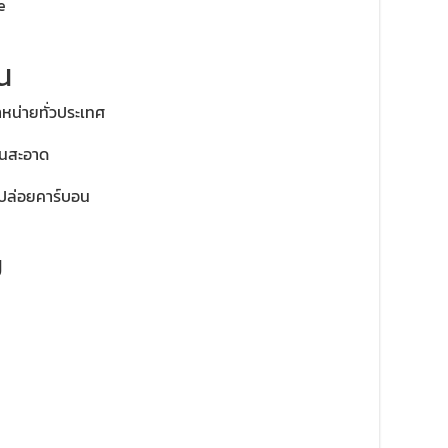
e
น
ำหน่ายทั่วประเทศ
านสะอาด
ปล่อยคาร์บอน
ม