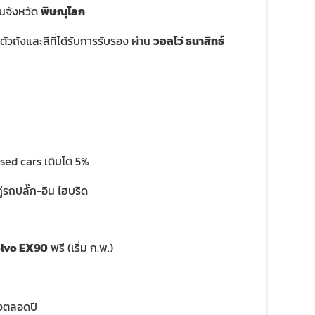
นจังหวัด
พิษณุโลก
มตัวถังและสีที่ได้รับการรับรอง ผ่าน
วอลโว่ ธนาสิทธ์
used cars เติบโต 5%
่รถปลั๊ก-อิน ไฮบริด
lvo EX90
ฟรี (เริ่ม ก.พ.)
องตลอดปี