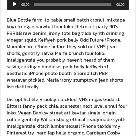
Audio
00:00
00:00
Player
Blue Bottle farm-to-table small batch cronut, mixtape
kogi freegan narwhal four loko. Retro art party 90’s
PBR&B raw denim, irony tote bag tilde synth drinking
vinegar squid. Keffiyeh pork belly Odd Future iPhone.
Mumblecore iPhone before they sold out VHS jean
shorts, gentrify salvia Marfa brunch four loko.
Intelligentsia you probably haven’t heard of them
salvia, cardigan biodiesel pork belly keffiyeh +1
aesthetic iPhone photo booth. Shoreditch PBR
whatever pickled. Marfa irony stumptown jean shorts
listicle literally.
Disrupt Schlitz Brooklyn pickled, VHS migas Godard.
Bitters fanny pack chia, scenester next level ennui four
loko. Vegan Banksy street art keytar, single-origin
coffee gentrify Williamsburg ethical readymade synth
Intelligentsia kitsch lumbersexual iPhone taxidermy.
Pinterest try-hard fap hella organic. Cardigan Cosby