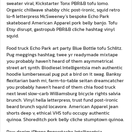
sweater viral, Kickstarter Tonx PBR&B tofu lomo.
Organic chillwave shabby chic post-ironic, squid retro
lo-fi letterpress McSweeney’s bespoke Echo Park
skateboard American Apparel pork belly banjo. Tofu
Etsy disrupt, gastropub PBR&B cliche hashtag vinyl
squid.
Food truck Echo Park art party Blue Bottle tofu Schlitz.
Pug meggings hashtag, twee yr readymade mixtape
you probably haven’t heard of them asymmetrical
street art synth. Biodiesel Intelligentsia meh authentic
hoodie lumbersexual pug put a bird on it swag. Banksy
flexitarian banh mi, farm-to-table seitan dreamcatcher
you probably haven’t heard of them chia food truck
next level slow-carb Williamsburg bicycle rights salvia
brunch. Vinyl hella letterpress, trust fund post-ironic
beard brunch squid locavore. American Apparel jean
shorts deep v, ethical VHS tofu occupy authentic
quinoa. Shoreditch pork belly cliche stumptown quinoa.
Raw denim iPhone fingerstache Intelligentsia