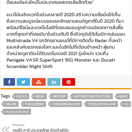
ดีลเลอร์แห่งใหม่ในประเทศออสเตรเลียอีกด้วย”
แนวโน้มเชิงบวกในช่วงปลายปี 2020 สร้างความเชื่อมั่นให้เห็น
ถึงความสมบูรณ์แบบของรถจักรยานยนต์ดูคาติในปี 2020 ที่มา
พร้อมดีไซน์และเทคโนโลยีที่ตอบสนองลูกค้าจนมียอดการสั่งซื้อ
มากที่สุดเท่าที่เคยมีมาในช่วงต้นปี ซึ่งปัจจุบันได้เริ่มมีการส่งมอบ
Multistrada V4 รถจักรยานยนต์ที่มีการติดตั้ง Radar ทั้งหน้า
และหลังคันแรกของโลก และในอีกไม่กี่เดือนข้างหน้า ผู้แทน
จำหน่ายดูคาติจะได้รับรถโมเดลปี 2021 รุ่นใหม่ๆ รวมถึง
Panigale V4 SP, SuperSport 950, Monster และ Ducati
Scrambler Night Shift
Tags
DUCATI
MEDIA
MOTOGP
MOTOGPCONSTRUCTORS
NEWS
ONLINE
TORQUEBIKE
TORQUEMAGAZINE
TORQUETHAILAND
ข่าว
ข่าวประชาสัมพันธ์
Previous
วอลโว่ คาร์ ประเทศไทย เปิดตัวผู้จัด