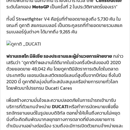
ให้กับพนักงาน นอกจากนี้ เรายังคว้ารางวัล the
‘Constructor’
ระดับโลกของ
MotoGP
เป็นครั้งที่ 2 ในประวัติศาสตร์ของเรา”
ทั้งนี้ Streetfighter V4 คือรุ่นที่ทำยอดขายสูงถึง 5,730 คัน ใน
ขณะที่ ดูคาติ สแครมเบลอร์ เป็นตระกูลรถที่ทำยอดขายรวมสแค
รมเบลอร์รุ่นต่างๆ ได้มากถึง 9,265 คัน
ฟรานเชสโก มิลิเซีย รองประธานและผู้อำนวยการฝ่ายขาย
กล่าว
เสริมว่า “ดูคาติทำผลงานได้ดีมากในช่วงครึ่งปีหลังของปี 2020
ด้วยยอดขาย 48,042 คัน โดยดูคาติมีอัตราการเติบโตในตลาด
ประเทศจีน เยอรมนีและสวิตเซอร์แลนด์สูงขึ้นจากปีก่อน ซึ่งในปี
2020 นี้ ดูคาติยังมุ่งมั่นที่จะสนับสนุนเครือข่ายการขายทั่วโลก
โดยพัฒนาโปรแกรม Ducati Cares
เพื่อสร้างความมั่นใจและความปลอดภัยในการนำรถเข้ามารับ
บริการที่ตัวแทนจำหน่าย
DUCATI
หรือทำการนัดหมายเพื่อซื้อ
รถจักรยานยนต์ในรูปแบบดิจิทัล ตอกย้ำให้เห็นถึงความไม่หยุด
นิ่งที่จะคิดค้นพัฒนากลยุทธทางการตลาดที่ยังคงขยายการ
ดำเนินงานอย่างต่อเนื่อง รวมถึงจะมีการเปิดตัวแทนจำหน่ายและ