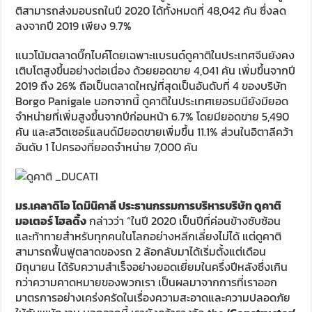
ติสามารถส่งมอบรถในปี 2020 ได้ทั้งหมดที่ 48,042 คัน ซึ่งลด
ลงจากปี 2019 เพียง 9.7%
แนวโน้มตลาดบิ๊กไบค์โดยเฉพาะแบรนด์ดูคาติในประเทศจีนยังคง
เติบโตสูงขึ้นอย่างต่อเนื่อง ด้วยยอดขาย 4,041 คัน เพิ่มขึ้นจากปี
2019 ถึง 26% ถือเป็นตลาดใหญ่ที่สุดเป็นอันดับที่ 4 ของบริษัท
Borgo Panigale นอกจากนี้ ดูคาติในประเทศเยอรมนียังมียอด
จำหน่ายที่เพิ่มสูงขึ้นจากปีก่อนหน้า 6.7% โดยมียอดขาย 5,490
คัน และสวิตเซอร์แลนด์มียอดขายเพิ่มขึ้น 11.1% ส่วนในอิตาลีคว้า
อันดับ 1 ไปครองที่ยอดจำหน่าย 7,000 คัน
มร.เคลาดิโอ โดมินิคาลี ประธานกรรมการบริหารบริษัท ดูคาติ
มอเตอร์ โฮลดิ้ง
กล่าวว่า “ในปี 2020 เป็นปีที่ค่อนข้างซับซ้อน
และท้าทายสำหรับทุกคนในโลกอย่างหลีกเลี่ยงไม่ได้ แต่ดูคาติ
สามารถฟื้นฟูตลาดของรถ 2 ล้อกลับมาได้เริ่มตั้งแต่เดือน
มิถุนายน ได้รับความสำเร็จอย่างยอดเยี่ยมในครึ่งปีหลังซึ่งเกิน
กว่าความคาดหมายของพวกเรา เป็นผลมาจากการที่เราออก
มาตรการอย่างเคร่งครัดในเรื่องความสะอาดและความปลอดภัย