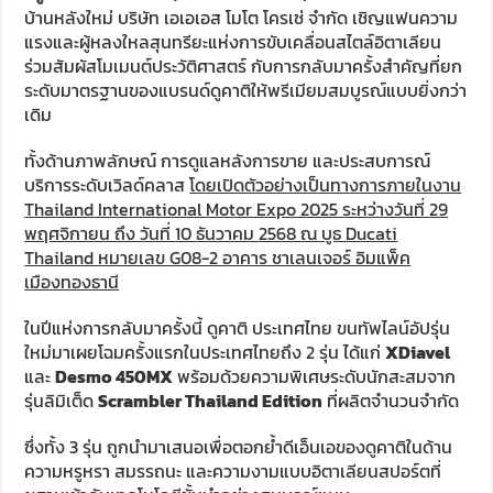
บ้านหลังใหม่ บริษัท เอเอเอส โมโต โครเซ่ จำกัด เชิญแฟนความ
แรงและผู้หลงใหลสุนทรียะแห่งการขับเคลื่อนสไตล์อิตาเลียน
ร่วมสัมผัสโมเมนต์ประวัติศาสตร์ กับการกลับมาครั้งสำคัญที่ยก
ระดับมาตรฐานของแบรนด์ดูคาติให้พรีเมียมสมบูรณ์แบบยิ่งกว่า
เดิม
ทั้งด้านภาพลักษณ์ การดูแลหลังการขาย และประสบการณ์
บริการระดับเวิลด์คลาส
โดยเปิดตัวอย่างเป็นทางการภายในงาน
Thailand International Motor Expo 2025
ระหว่างวันที่
29
พฤศจิกายน ถึง วันที่
10
ธันวาคม
2568
ณ บูธ
Ducati
Thailand
หมายเลข
G08-2
อาคาร ชาเลนเจอร์ อิมแพ็ค
เมืองทองธานี
ในปีแห่งการกลับมาครั้งนี้ ดูคาติ ประเทศไทย ขนทัพไลน์อัปรุ่น
ใหม่มาเผยโฉมครั้งแรกในประเทศไทยถึง 2 รุ่น ได้แก่
XDiavel
และ
Desmo 450MX
พร้อมด้วยความพิเศษระดับนักสะสมจาก
รุ่นลิมิเต็ด
Scrambler Thailand Edition
ที่ผลิตจำนวนจำกัด
ซึ่งทั้ง 3 รุ่น ถูกนำมาเสนอเพื่อตอกย้ำดีเอ็นเอของดูคาติในด้าน
ความหรูหรา สมรรถนะ และความงามแบบอิตาเลียนสปอร์ตที่