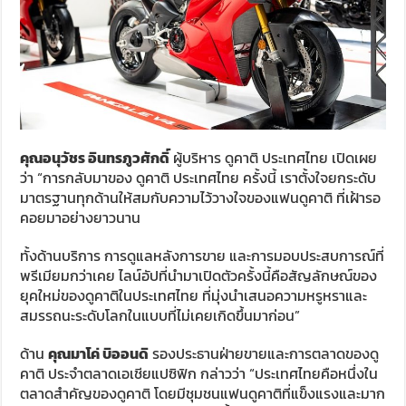
คุณอนุวัชร อินทรภูวศักดิ์
ผู้บริหาร ดูคาติ ประเทศไทย เปิดเผย
ว่า “การกลับมาของ ดูคาติ ประเทศไทย ครั้งนี้ เราตั้งใจยกระดับ
มาตรฐานทุกด้านให้สมกับความไว้วางใจของแฟนดูคาติ ที่เฝ้ารอ
คอยมาอย่างยาวนาน
ทั้งด้านบริการ การดูแลหลังการขาย และการมอบประสบการณ์ที่
พรีเมียมกว่าเคย ไลน์อัปที่นำมาเปิดตัวครั้งนี้คือสัญลักษณ์ของ
ยุคใหม่ของดูคาติในประเทศไทย ที่มุ่งนำเสนอความหรูหราและ
สมรรถนะระดับโลกในแบบที่ไม่เคยเกิดขึ้นมาก่อน”
ด้าน
คุณมาโค่ บิออนดิ
รองประธานฝ่ายขายและการตลาดของดู
คาติ ประจำตลาดเอเชียแปซิฟิก กล่าวว่า “ประเทศไทยคือหนึ่งใน
ตลาดสำคัญของดูคาติ โดยมีชุมชนแฟนดูคาติที่แข็งแรงและมาก