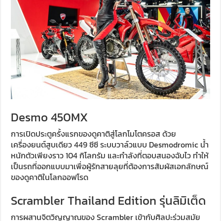
Desmo 450MX
การเปิดประตูครั้งแรกของดูคาติสู่โลกโมโตครอส ด้วย
เครื่องยนต์สูบเดียว 449 ซีซี ระบบวาล์วแบบ Desmodromic น้ำ
หนักตัวเพียงราว 104 กิโลกรัม และกำลังที่ตอบสนองฉับไว ทำให้
เป็นรถที่ออกแบบมาเพื่อผู้รักสายลุยที่ต้องการสัมผัสเอกลักษณ์
ของดูคาติในโลกออฟโรด
Scrambler Thailand Edition รุ่นลิมิเต็ด
การผสานจิตวิญญาณของ Scrambler เข้ากับศิลปะร่วมสมัย