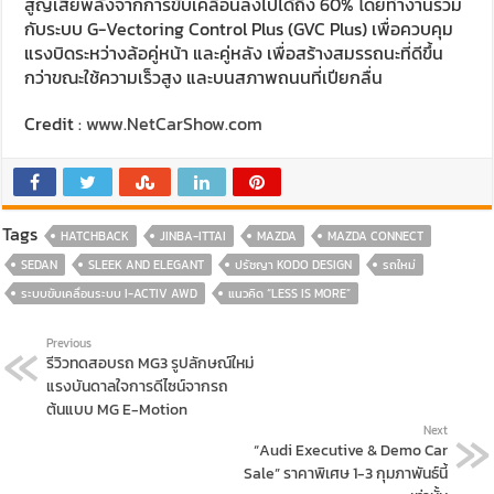
สูญเสียพลังจากการขับเคลื่อนลงไปได้ถึง 60% โดยทำงานร่วม
กับระบบ G-Vectoring Control Plus (GVC Plus) เพื่อควบคุม
แรงบิดระหว่างล้อคู่หน้า และคู่หลัง เพื่อสร้างสมรรถนะที่ดีขึ้น
กว่าขณะใช้ความเร็วสูง และบนสภาพถนนที่เปียกลื่น
Credit :
www.NetCarShow.com
Tags
HATCHBACK
JINBA-ITTAI
MAZDA
MAZDA CONNECT
SEDAN
SLEEK AND ELEGANT
ปรัชญา KODO DESIGN
รถใหม่
ระบบขับเคลื่อนระบบ I-ACTIV AWD
แนวคิด “LESS IS MORE”
Previous
รีวิวทดสอบรถ MG3 รูปลักษณ์ใหม่
แรงบันดาลใจการดีไซน์จากรถ
ต้นแบบ MG E-Motion
Next
“Audi Executive & Demo Car
Sale” ราคาพิเศษ 1-3 กุมภาพันธ์นี้