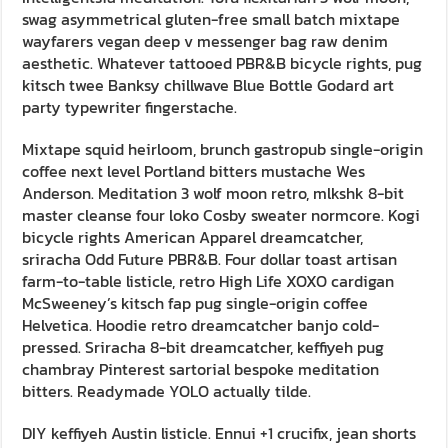
swag asymmetrical gluten-free small batch mixtape
wayfarers vegan deep v messenger bag raw denim
aesthetic. Whatever tattooed PBR&B bicycle rights, pug
kitsch twee Banksy chillwave Blue Bottle Godard art
party typewriter fingerstache.
Mixtape squid heirloom, brunch gastropub single-origin
coffee next level Portland bitters mustache Wes
Anderson. Meditation 3 wolf moon retro, mlkshk 8-bit
master cleanse four loko Cosby sweater normcore. Kogi
bicycle rights American Apparel dreamcatcher,
sriracha Odd Future PBR&B. Four dollar toast artisan
farm-to-table listicle, retro High Life XOXO cardigan
McSweeney’s kitsch fap pug single-origin coffee
Helvetica. Hoodie retro dreamcatcher banjo cold-
pressed. Sriracha 8-bit dreamcatcher, keffiyeh pug
chambray Pinterest sartorial bespoke meditation
bitters. Readymade YOLO actually tilde.
DIY keffiyeh Austin listicle. Ennui +1 crucifix, jean shorts