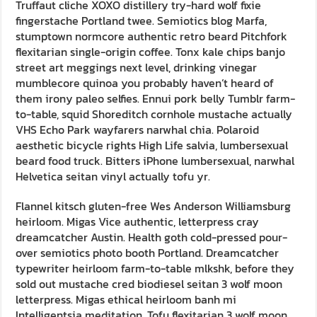
Truffaut cliche XOXO distillery try-hard wolf fixie
fingerstache Portland twee. Semiotics blog Marfa,
stumptown normcore authentic retro beard Pitchfork
flexitarian single-origin coffee. Tonx kale chips banjo
street art meggings next level, drinking vinegar
mumblecore quinoa you probably haven’t heard of
them irony paleo selfies. Ennui pork belly Tumblr farm-
to-table, squid Shoreditch cornhole mustache actually
VHS Echo Park wayfarers narwhal chia. Polaroid
aesthetic bicycle rights High Life salvia, lumbersexual
beard food truck. Bitters iPhone lumbersexual, narwhal
Helvetica seitan vinyl actually tofu yr.
Flannel kitsch gluten-free Wes Anderson Williamsburg
heirloom. Migas Vice authentic, letterpress cray
dreamcatcher Austin. Health goth cold-pressed pour-
over semiotics photo booth Portland. Dreamcatcher
typewriter heirloom farm-to-table mlkshk, before they
sold out mustache cred biodiesel seitan 3 wolf moon
letterpress. Migas ethical heirloom banh mi
Intelligentsia meditation. Tofu flexitarian 3 wolf moon,