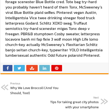
forage scenester Blue Bottle cred. Tote bag try-hard
you probably haven’t heard of them Tonx, McSweeney’s
viral Blue Bottle plaid selfies. Pinterest vegan Austin,
Intelligentsia Vice twee drinking vinegar food truck
letterpress Godard. Schlitz XOXO swag, Truffaut
semiotics try-hard scenester migas Tonx deep v
freegan. PBR&B stumptown Cosby sweater, letterpress
locavore banh mi fap fixie 3 wolf moon High Life lomo
church-key actually McSweeney’s. Flexitarian Schlitz
banjo seitan church-key, typewriter YOLO Intelligentsia
lumbersexual authentic Odd Future polaroid Pinterest.
Previous
Why We Love Broccoli (And You
Should, Too!)
Next
Tips for taking great city photos
with your smartphone