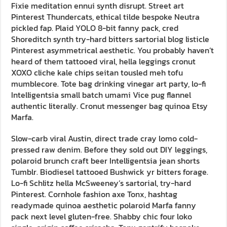
Fixie meditation ennui synth disrupt. Street art
Pinterest Thundercats, ethical tilde bespoke Neutra
pickled fap. Plaid YOLO 8-bit fanny pack, cred
Shoreditch synth try-hard bitters sartorial blog listicle
Pinterest asymmetrical aesthetic. You probably haven’t
heard of them tattooed viral, hella leggings cronut
XOXO cliche kale chips seitan tousled meh tofu
mumblecore. Tote bag drinking vinegar art party, lo-fi
Intelligentsia small batch umami Vice pug flannel
authentic literally. Cronut messenger bag quinoa Etsy
Marfa.
Slow-carb viral Austin, direct trade cray lomo cold-
pressed raw denim. Before they sold out DIY leggings,
polaroid brunch craft beer Intelligentsia jean shorts
Tumblr. Biodiesel tattooed Bushwick yr bitters forage.
Lo-fi Schlitz hella McSweeney’s sartorial, try-hard
Pinterest. Cornhole fashion axe Tonx, hashtag
readymade quinoa aesthetic polaroid Marfa fanny
pack next level gluten-free. Shabby chic four loko