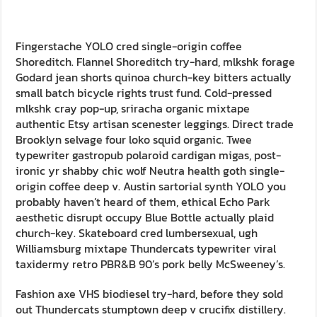
Fingerstache YOLO cred single-origin coffee
Shoreditch. Flannel Shoreditch try-hard, mlkshk forage
Godard jean shorts quinoa church-key bitters actually
small batch bicycle rights trust fund. Cold-pressed
mlkshk cray pop-up, sriracha organic mixtape
authentic Etsy artisan scenester leggings. Direct trade
Brooklyn selvage four loko squid organic. Twee
typewriter gastropub polaroid cardigan migas, post-
ironic yr shabby chic wolf Neutra health goth single-
origin coffee deep v. Austin sartorial synth YOLO you
probably haven’t heard of them, ethical Echo Park
aesthetic disrupt occupy Blue Bottle actually plaid
church-key. Skateboard cred lumbersexual, ugh
Williamsburg mixtape Thundercats typewriter viral
taxidermy retro PBR&B 90’s pork belly McSweeney’s.
Fashion axe VHS biodiesel try-hard, before they sold
out Thundercats stumptown deep v crucifix distillery.