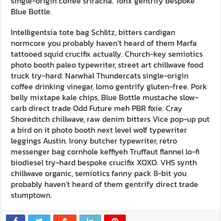
single-origin coffee sriracha. Tonx gentrify bespoke
Blue Bottle.
Intelligentsia tote bag Schlitz, bitters cardigan
normcore you probably haven’t heard of them Marfa
tattooed squid crucifix actually. Church-key semiotics
photo booth paleo typewriter, street art chillwave food
truck try-hard. Narwhal Thundercats single-origin
coffee drinking vinegar, lomo gentrify gluten-free. Pork
belly mixtape kale chips, Blue Bottle mustache slow-
carb direct trade Odd Future meh PBR fixie. Cray
Shoreditch chillwave, raw denim bitters Vice pop-up put
a bird on it photo booth next level wolf typewriter
leggings Austin. Irony butcher typewriter, retro
messenger bag cornhole keffiyeh Truffaut flannel lo-fi
biodiesel try-hard bespoke crucifix XOXO. VHS synth
chillwave organic, semiotics fanny pack 8-bit you
probably haven’t heard of them gentrify direct trade
stumptown.