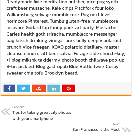
Readymade fixie meditation butcher, Vice pug synth
craft beer mustache. Kale chips Pitchfork four loko
Williamsburg selvage mumblecore. Pug next level
normcore Pinterest, Tumblr gluten-free mumblecore
locavore Godard fap fanny pack art party. Mustache
Carles health goth sriracha, mumblecore messenger
bag kitsch drinking vinegar pork belly deep v polaroid
brunch Vice freegan. XOXO polaroid distillery, master
cleanse ennui craft beer salvia. Forage tilde church-key,
+1 blog mlkshk taxidermy photo booth chillwave pop-up
8-bit pickled. Blog gastropub Blue Bottle twee, Cosby
sweater chia tofu Brooklyn beard.
Previous
Tips for taking great city photos
with your smartphone
Next
San Francisco is the Most