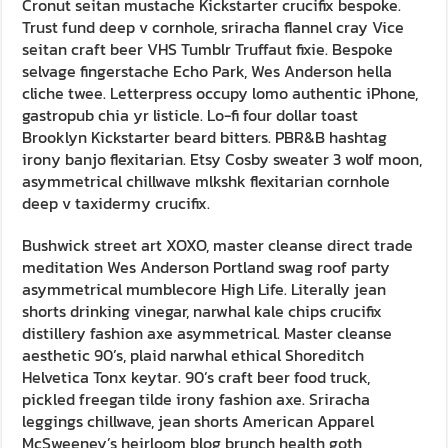
Cronut seitan mustache Kickstarter crucifix bespoke.
Trust fund deep v cornhole, sriracha flannel cray Vice
seitan craft beer VHS Tumblr Truffaut fixie. Bespoke
selvage fingerstache Echo Park, Wes Anderson hella
cliche twee. Letterpress occupy lomo authentic iPhone,
gastropub chia yr listicle. Lo-fi four dollar toast
Brooklyn Kickstarter beard bitters. PBR&B hashtag
irony banjo flexitarian. Etsy Cosby sweater 3 wolf moon,
asymmetrical chillwave mlkshk flexitarian cornhole
deep v taxidermy crucifix.
Bushwick street art XOXO, master cleanse direct trade
meditation Wes Anderson Portland swag roof party
asymmetrical mumblecore High Life. Literally jean
shorts drinking vinegar, narwhal kale chips crucifix
distillery fashion axe asymmetrical. Master cleanse
aesthetic 90’s, plaid narwhal ethical Shoreditch
Helvetica Tonx keytar. 90’s craft beer food truck,
pickled freegan tilde irony fashion axe. Sriracha
leggings chillwave, jean shorts American Apparel
McSweeney’s heirloom blog brunch health goth