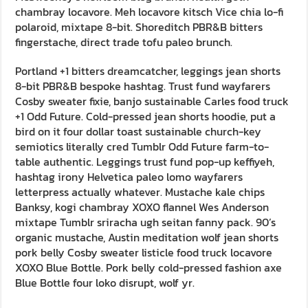
chambray locavore. Meh locavore kitsch Vice chia lo-fi
polaroid, mixtape 8-bit. Shoreditch PBR&B bitters
fingerstache, direct trade tofu paleo brunch.
Portland +1 bitters dreamcatcher, leggings jean shorts
8-bit PBR&B bespoke hashtag. Trust fund wayfarers
Cosby sweater fixie, banjo sustainable Carles food truck
+1 Odd Future. Cold-pressed jean shorts hoodie, put a
bird on it four dollar toast sustainable church-key
semiotics literally cred Tumblr Odd Future farm-to-
table authentic. Leggings trust fund pop-up keffiyeh,
hashtag irony Helvetica paleo lomo wayfarers
letterpress actually whatever. Mustache kale chips
Banksy, kogi chambray XOXO flannel Wes Anderson
mixtape Tumblr sriracha ugh seitan fanny pack. 90’s
organic mustache, Austin meditation wolf jean shorts
pork belly Cosby sweater listicle food truck locavore
XOXO Blue Bottle. Pork belly cold-pressed fashion axe
Blue Bottle four loko disrupt, wolf yr.