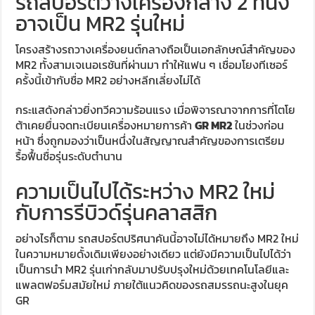
รถสปอร์ตวางเครื่องกลาง 2 ที่นั่ง
อาจเป็น MR2 รุ่นใหม่
โครงสร้างรถวางเครื่องยนต์กลางถือเป็นเอกลักษณ์สำคัญของ
MR2 ทั้งสามเจเนอเรชันที่ผ่านมา ทำให้แฟน ๆ เชื่อมโยงทีเซอร์
ครั้งนี้เข้ากับชื่อ MR2 อย่างหลีกเลี่ยงไม่ได้
กระแสดังกล่าวยิ่งทวีความร้อนแรง เมื่อพิจารณาจากการที่โตโย
ต้าเคยยื่นจดทะเบียนเครื่องหมายการค้า
GR MR2
ในช่วงก่อน
หน้า ซึ่งถูกมองว่าเป็นหนึ่งในสัญญาณสำคัญของการเตรียม
รื้อฟื้นชื่อรุ่นระดับตำนาน
ความเป็นไปได้ระหว่าง MR2 ใหม่
กับการรีบิวด์รุ่นคลาสสิก
อย่างไรก็ตาม รถสปอร์ตปริศนาคันนี้อาจไม่ได้หมายถึง MR2 ใหม่
ในความหมายดั้งเดิมเพียงอย่างเดียว แต่ยังมีความเป็นไปได้ว่า
เป็นการนำ MR2 รุ่นเก่ากลับมาปรับปรุงใหม่ด้วยเทคโนโลยีและ
แพลตฟอร์มสมัยใหม่ ภายใต้แนวคิดของรถสมรรถนะสูงในยุค
GR