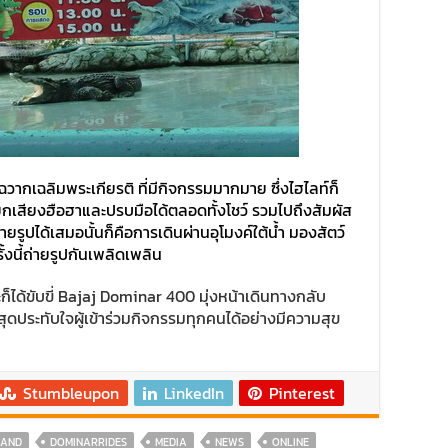
ึงฉวากเฉลิมพระเกียรติ ที่มีกิจกรรมมากมาย ซึ่งไฮไลท์ก็
 เรียกเสียงฮือฮาและปรบมือได้ตลอดทั้งโชว์ รวมไปถึงสัมผัส
ยรูปได้เสมอนั้นก็คือการเดินผ่านอุโมงค์ใต้น้ำ มองสัตว์
ั้งนี้ถ่ายรูปกันเพลิดเพลิน
ก็ได้ขับขี่ Bajaj Dominar 400 มุ่งหน้าเดินทางกลับ
สุดประทับใจผู้เข้าร่วมกิจกรรมทุกคนได้อย่างมีความสุข
Stumbleupon
LinkedIn
Pinterest
LAND
DOMINARRIDES
MEDIA
NEWS
ONLINE