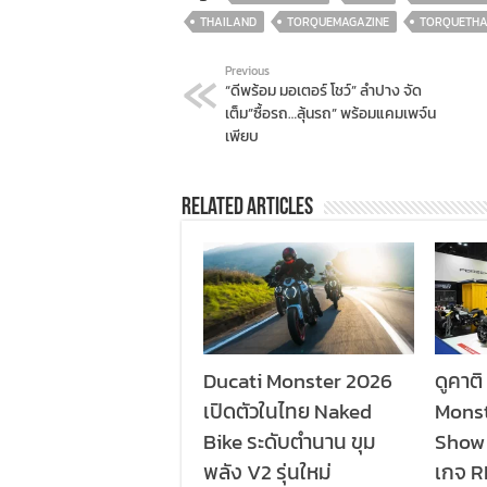
THAILAND
TORQUEMAGAZINE
TORQUETHA
Previous
“ดีพร้อม มอเตอร์ โชว์” ลำปาง จัด
เต็ม”ซื้อรถ…ลุ้นรถ” พร้อมแคมเพจ์น
เพียบ
Related Articles
Ducati Monster 2026
ดูคาติ
เปิดตัวในไทย Naked
Monst
Bike ระดับตำนาน ขุม
Show 
พลัง V2 รุ่นใหม่
เกจ R