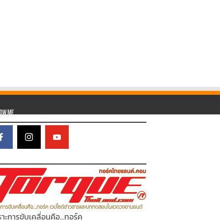
low Me
าะการขับเคลื่อนคือ...ทอร์ค