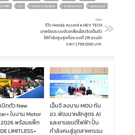
ILAND
ข่าว
ข่าวประชาสัมพันธ์
ข่าวในประเทศ
สุพรรณบุรี
Next
รีวิว Honda Accord e:HEV TECH
มาพร้อมระบบขับเคลื่อนไฮบริดเต็มตัว
ให้กำลังสูงสุดทั้งระบบที่ 215 แรงม้า
ราคา 1,799,000 บาท
 เปิดตัว New
เอ็มจี ลงนาม MOU กับ
er+ ในงาน Motor
อว. พัฒนาหลักสูตร AI
2026 พร้อมแพ็ก
และยานยนต์ไฟฟ้า ปั้น
IDE LIMITLESS+
กำลังคนสู่อุตสาหกรรม