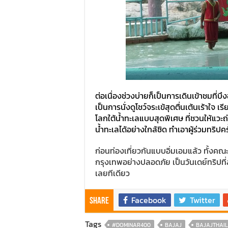
ต่อเนื่องช่วงบ่ายก็เป็นการเดินเข้าชมที่บ
เป็นการนั่งดูโชว์จระเข้สุดตื่นเต้นเร้าใจ
โลกใต้น้ำทะเลแบบสุดพิเศษ ที่ชวนให้แวะถ่า
น้ำทะเลได้อย่างใกล้ชิด ทำเอาผู้ร่วมทริปคร
ก่อนท่องเที่ยวกันแบบอิ่มเอมแล้ว ทั้งคณะ
กรุงเทพอย่างปลอดภัย เป็นวันเดย์ทริปที่
เลยทีเดียว
Facebook
Twitter
Share
Tags
#DOMINAR400
BAJAJ
BAJAJTHAI