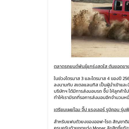
ตลาดรถยนต์พันธุ์แกร่งสดใส ดันยอดขาย จ
ในช่วงไตรมาส 3 และไตรมาส 4 ของปี 256
ลงนามกับ สเตลแลนทิส เป็นผู้นำเข้าและ
บริษัทฯ ได้มีการส่งมอบรถ จี๊ป ให้ลูกค้าไ
ทำให้เรามีรถที่รอการส่งมอบอีกจำนวนหนึ่ง บ
เตรียมเผยโฉม จี๊ป แรงเลอร์ รูบิคอน รุ
สำหรับแฟนตัวยงของออฟ-โรด สัญชาติอเมริ
ครบครันด้วยชุดแต่ง Mopar ลิขสิทธิ์แท