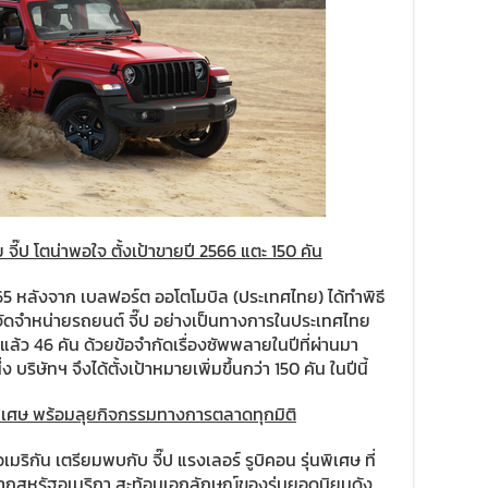
ี๊ป โตน่าพอใจ ตั้งเป้าขายปี 2566 แตะ 150 คัน
5 หลังจาก เบลฟอร์ต ออโตโมบิล (ประเทศไทย) ได้ทำพิธี
จัดจำหน่ายรถยนต์ จี๊ป อย่างเป็นทางการในประเทศไทย
ปแล้ว 46 คัน ด้วยข้อจำกัดเรื่องซัพพลายในปีที่ผ่านมา
ริษัทฯ จึงได้ตั้งเป้าหมายเพิ่มขึ้นกว่า 150 คัน ในปีนี้
่นพิเศษ พร้อมลุยกิจกรรมทางการตลาดทุกมิติ
กัน เตรียมพบกับ จี๊ป แรงเลอร์ รูบิคอน รุ่นพิเศษ ที่
้จากสหรัฐอเมริกา สะท้อนเอกลักษณ์ของรุ่นยอดนิยมดัง