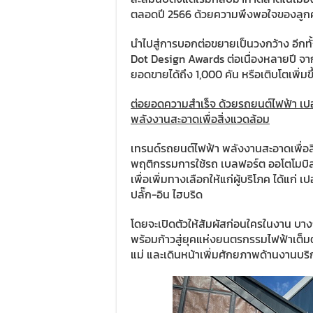
ตลอดปี 2566 ด้วยความพึงพอใจของลูกค้า
นำไปสู่การบอกต่อขยายเป็นวงกว้าง อีกท
Dot Design Awards ต่อเนื่องหลายปี จาก
ยอดขายได้ถึง 1,000 คัน หรือเติบโตเพิ่มข
ต่อยอดความสำเร็จ ด้วยรถยนต์ไฟฟ้า เปอโย
พลังงานสะอาดเพื่อสิ่งแวดล้อม
เทรนด์รถยนต์ไฟฟ้า พลังงานสะอาดเพื่อสิ
พฤติกรรมการใช้รถ เบลฟอร์ต ออโตโมบิล 
เพื่อเพิ่มทางเลือกให้แก่ผู้บริโภค ได้แก่
ปลั๊ก-อิน ไฮบริด
โดยจะเปิดตัวให้สัมผัสก่อนใครในงาน บาง
พร้อมก้าวสู่ยุคแห่งยนตรกรรมไฟฟ้าเต็
แม่ และเดินหน้าเพิ่มศักยภาพด้านงานบร