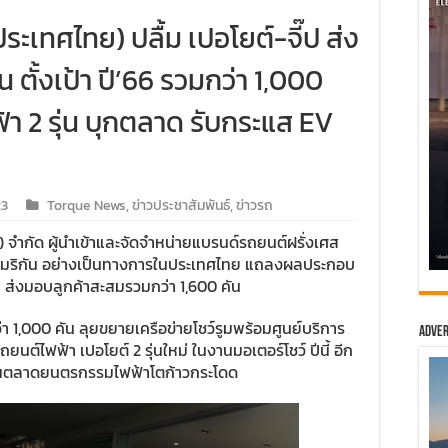
ะเทศไทย) ปลื้ม เปอโยต์-จี๊ป ส่ง
น ตั้งเป้า ปี’66 รวมกว่า 1,000
้า 2 รุ่น บุกตลาด รับกระแส EV
23
Torque News
,
ข่าวประชาสัมพันธ์
,
ข่าวรถ
 จำกัด ผู้นำเข้าและจัดจำหน่ายแบรนด์รถยนต์ฝรั่งเศส
อเมริกัน อย่างเป็นทางการในประเทศไทย แถลงผลประกอบ
้า ส่งมอบลูกค้าสะสมรวมกว่า 1,600 คัน
า 1,000 คัน ลุยขยายเครือข่ายโชว์รูมพร้อมศูนย์บริการ
Adver
์ไฟฟ้า เปอโยต์ 2 รุ่นใหม่ ในงานมอเตอร์โชว์ ปีนี้ อีก
หนุนตลาดยนตรกรรมไฟฟ้าโตก้าวกระโดด