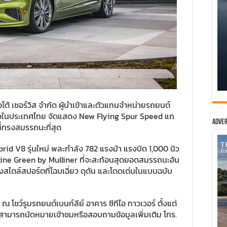
อโต้ เซอร์วิส จำกัด ผู้นำเข้าและตัวแทนจำหน่ายรถยนต์
ดียวในประเทศไทย จัดแสดง New Flying Spur Speed แก
Adver
ที่ทรงสมรรถนะที่สุด
id V8 รุ่นใหม่ พละกำลัง 782 แรงม้า แรงบิด 1,000 นิว
aline Green by Mulliner ที่จะสะท้อนสุดยอดสมรรถนะอัน
่งสไตล์สปอร์ตที่โฉบเฉี่ยว ดุดัน และโดดเด่นในแบบฉบับ
โชว์รูมรถยนต์เบนท์ลีย์ อาคาร ซีทีไอ ทาวเวอร์ ตั้งแต่
้สนใจสามารถนัดหมายเข้าชมหรือสอบถามข้อมูลเพิ่มเติม โทร.