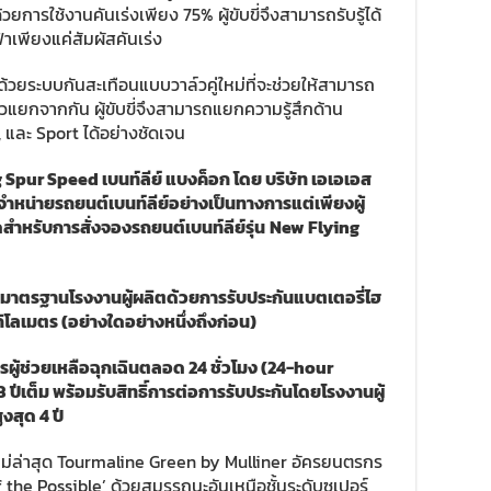
วยการใช้งานคันเร่งเพียง 75% ผู้ขับขี่จึงสามารถรับรู้ได้
าเพียงแค่สัมผัสคันเร่ง
้วยระบบกันสะเทือนแบบวาล์วคู่ใหม่ที่จะช่วยให้สามารถ
แยกจากกัน ผู้ขับขี่จึงสามารถแยกความรู้สึกด้าน
และ Sport ได้อย่างชัดเจน
 Spur Speed เบนท์ลีย์ แบงค็อก โดย บริษัท เอเอเอส
นจำหน่ายรถยนต์เบนท์ลีย์อย่างเป็นทางการแต่เพียงผู้
ดสำหรับการสั่งจองรถยนต์เบนท์ลีย์รุ่น
New
Flying
ยมาตรฐานโรงงานผู้ผลิตด้วยการรับประกันแบตเตอรี่ไฮ
ิโลเมตร (อย่างใดอย่างหนึ่งถึงก่อน)
ผู้ช่วยเหลือฉุกเฉินตลอด 24 ชั่วโมง
(24-
hour
3 ปีเต็ม พร้อมรับสิทธิ์การต่อการรับประกันโดยโรงงานผู้
ูงสุด 4 ปี
่ล่าสุด Tourmaline Green by Mulliner อัครยนตรกร
the Possible’ ด้วยสมรรถนะอันเหนือชั้นระดับซูเปอร์