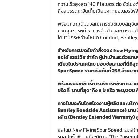
ความเร็วสูงสุด 140 กิโลเมตร ต่อ ชั่วโมงด้
ถึงสมรรถนะอันเต็มเปี่ยมจากมอเตอร์ไฟฟ้
พร้อมความนิ่มนวลในการขับขี่แบบลีมูซีนด
ควบคุมการหน่วง การคืนตัว และการยุบตัว
ไดนามิกระหว่างโหมด Comfort, Bentley, 
สำหรับการเปิดรับคำสั่งจอง New Flying
ออโต้ เซอร์วิส จำกัด ผู้นำเข้าและตัวแท
เดียวในประเทศไทย มอบข้อเสนอที่ดีที่สุ
Spur Speed
ราคาเริ่มต้นที่
25.5
ล้านบาท
พร้อมรับเอกสิทธิ์การบริการหลังการขา
บริดที่ ‘นานที่สุด’ ถึง 8 ปี หรือ 160
,
000 ก
การรับประกันโดยโรงงานผู้ผลิตและบริการ
Bentley Roadside Assistance)
นาน 
ผลิต (
Bentley Extended Warranty)
ส
ยลโฉม New FlyingSpur Speed เฉดสีใหม
รมสปอร์ตซีดานที่จะนิยาม ‘The Power of 