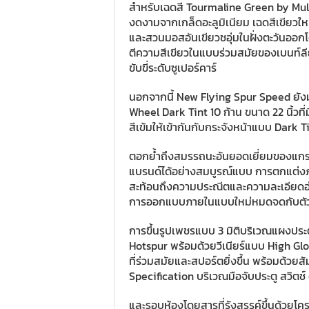
สำหรับเฉดสี Tourmaline Green by Mulline
งดงามจากเกล็ดอะลูมิเนียม เฉดสีเขียวให
และสวนมอสอันเขียวชอุ่มในฝั่งตะวันออกโ
ตีความสีเขียวในแบบร่วมสมัยของเบนท์ล
ขับขี่ระดับซูเปอร์คาร์
นอกจากนี้ New Flying Spur Speed ยั
Wheel Dark Tint 10 ก้าน ขนาด 22 นิ้วที
สีเข้มให้เข้ากันกับกระจังหน้าแบบ Dark Ti
ตอกย้ำถึงสมรรถนะอันยอดเยี่ยมของแกรนด
แบรนด์ได้อย่างสมบูรณ์แบบ การตกแต่ง
สะท้อนถึงความประณีตและความละเอียดอ่
การออกแบบภายในแบบใหม่หมดจดกับตัวเ
การขึ้นรูปเพชรแบบ 3 มิติบริเวณแผงประต
Hotspur พร้อมด้วยวีเนียร์แบบ High Gloss
ที่ร่วมสมัยและสปอร์ตยิ่งขึ้น พร้อมด้
Specification บริเวณมือจับประตู สวิต
และรอบห้องโดยสารที่รังสรรค์ขึ้นด้วยโครเ