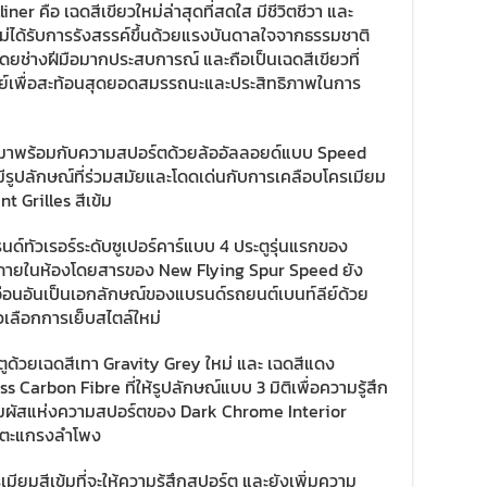
r คือ เฉดสีเขียวใหม่ล่าสุดที่สดใส มีชีวิตชีวา และ
ม่ได้รับการรังสรรค์ขึ้นด้วยแรงบันดาลใจจากธรรมชาติ
ดยช่างฝีมือมากประสบการณ์ และถือเป็นเฉดสีเขียวที่
ีย์เพื่อสะท้อนสุดยอดสมรรถนะและประสิทธิภาพในการ
งมาพร้อมกับความสปอร์ตด้วยล้ออัลลอยด์แบบ Speed
่มีรูปลักษณ์ที่ร่วมสมัยและโดดเด่นกับการเคลือบโครเมียม
nt Grilles สีเข้ม
์ทัวเรอร์ระดับซูเปอร์คาร์แบบ 4 ประตูรุ่นแรกของ
ภายในห้องโดยสารของ New Flying Spur Speed ยัง
อนอันเป็นเอกลักษณ์ของแบรนด์รถยนต์เบนท์ลีย์ด้วย
ลือกการเย็บสไตล์ใหม่
ูด้วยเฉดสีเทา Gravity Grey ใหม่ และ เฉดสีแดง
 Carbon Fibre ที่ให้รูปลักษณ์แบบ 3 มิติเพื่อความรู้สึก
วยสัมผัสแห่งความสปอร์ตของ Dark Chrome Interior
ช์ ตะแกรงลำโพง
มียมสีเข้มที่จะให้ความรู้สึกสปอร์ต และยังเพิ่มความ