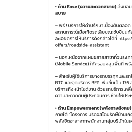
•
ด้าน Ease (ความสะดวกสบาย)
ส่งมอบค
สบาย
– ฟรี ! บริการให้คำปรึกษาเบื้องต้นตลอด
สถานการณ์เมื่อเกิดรถเสียขณะขับขี่บนท
ละเอียดการให้บริการดังกล่าวได้ที่
https:
offers/roadside-assistant
– นอกเหนือจากแผนขยายสาขาทั่วประเทศข
(Mobile Service) ให้ครอบคลุมพื้นที่ พร
– สำหรับผู้ใช้บริการยางรถบรรทุกและร
BTC และจุดบริการ BFP เพิ่มขึ้นเป็น 176 
บริการถึงหน้าไซต์งาน ด้วยรถบริการเคลื่
ความสะดวกกับผู้ประกอบการ ช่วยให้ประห
•
ด้าน Empowerment (พลังทางสังคม)
ภายใต้ “โครงการ บริดจสโตนรักษ์บ้านเกิด”
พลังจิตอาสาจากพนักงานกลุ่มบริษัทในเ