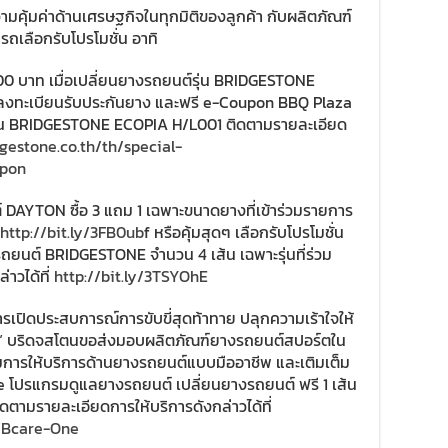
ามคุ้มค่าด้านเศรษฐกิจในทุกมิติของลูกค้า กับผลิตภัณฑ์
เลือกรับโปรโมชั่น อาทิ
00 บาท เมื่อเปลี่ยนยางรถยนต์รุ่น BRIDGESTONE
งทะเบียนรับประกันยาง และฟรี e-Coupon BBQ Plaza
์รุ่น BRIDGESTONE ECOPIA H/L001 ติดตามรายละเอียด
gestone.co.th/th/special-
upon
์ DAYTON ซื้อ 3 แถม 1 เฉพาะขนาดยางที่เข้าร่วมรายการ
http://bit.ly/3FB0ub
f หรือคุ้มสุดๆ เลือกรับโปรโมชั่น
งรถยนต์ BRIDGESTONE จำนวน 4 เส้น เฉพาะรุ่นที่ร่วม
าวได้ที่
http://bit.ly/3TSYOhE
เปิดประสบการณ์การขับขี่สุดท้าทาย ปลุกความเร้าใจให้
ร์ต” บริดจสโตนขอส่งมอบผลิตภัณฑ์ยางรถยนต์สปอร์ตใน
รให้บริการด้านยางรถยนต์แบบมืออาชีพ และเติมเต็ม
 โปรแกรมดูแลยางรถยนต์ เปลี่ยนยางรถยนต์ ฟรี 1 เส้น
ิดตามรายละเอียดการให้บริการดังกล่าวได้ที่
9/Bcare-One