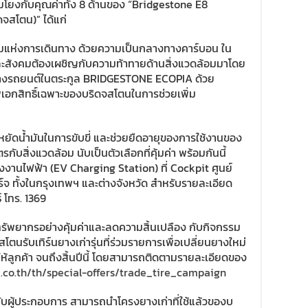
่อมโยงกับคุณค่าทั้ง 8 ด้านของ “Bridgestone E8
สโตน)” ได้แก่
มแห่งการเดินทาง ด้วยความเป็นกลางทางคาร์บอน ใน
 และสังคมต้องเผชิญกับความท้าทายด้านสิ่งแวดล้อมมาโดย
างรถยนต์ในตระกูล BRIDGESTONE ECOPIA ด้วย
อกสิทธิ์เฉพาะของบริดจสโตนในการช่วยเพิ่ม
หยัดน้ำมันในการขับขี่ และช่วยยืดอายุของการใช้งานของ
รกับสิ่งแวดล้อม นับเป็นตัวเลือกที่คุ้มค่า พร้อมกันนี้
งานไฟฟ้า (EV Charging Station) ที่ Cockpit ศูนย์
จ ทั้งในกรุงเทพฯ และต่างจังหวัด สำหรับรายละเอียด
์ โทร. 1369
ช้ทรัพยากรอย่างคุ้มค่าและลดความสิ้นเปลือง กับกิจกรรม
โตนรับเทิร์นยางเก่ารุ่นที่ร่วมรายการเพื่อเปลี่ยนยางใหม่
้ลูกค้า จนถึงสิ้นปีนี้ โดยสามารถติดตามรายละเอียดของ
.co.th/th/special-offers/trade_tire_campaign
กับผู้ประกอบการ สามารถนำโครงยางเก่าที่ใช้แล้วของบ