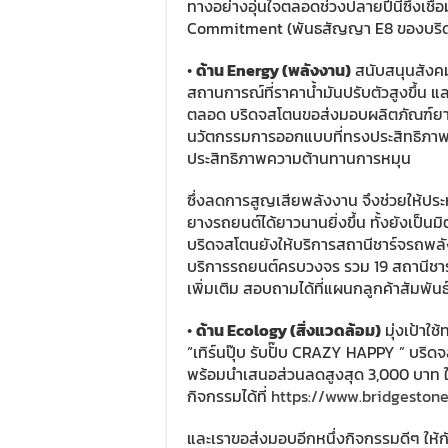
ทางอย่างอุ่นใจตลอดช่วงปลายปีนี้ซึ่งเชื
Commitment (พันธสัญญา E8 ของบริดจ
•
ด้าน Energy (พลังงาน)
สนับสนุนสังค
สถานการณ์ที่ราคาน้ำมันปรับตัวสูงขึ้น
ตลอด บริดจสโตนขอส่งมอบผลิตภัณฑ์ย
นวัตกรรมการออกแบบที่ทรงประสิทธิภาพเ
ประสิทธิภาพความต้านทานการหมุน
ซึ่งลดการสูญเสียพลังงาน จึงช่วยให้ประ
ยางรถยนต์ได้ยาวนานยิ่งขึ้น ทั้งยังเป็นมิต
บริดจสโตนยังให้บริการสถานีชาร์จรถพลัง
บริการรถยนต์ครบวงจร รวม 19 สถานีชาร์
เพิ่มเติม สอบถามได้ที่แผนกลูกค้าสัมพันธ
•
ด้าน Ecology (สิ่งแวดล้อม)
มุ่งเป้าใ
“เทิร์นปุ๊บ รับปั๊บ CRAZY HAPPY ” บริดจส
พร้อมนำเสนอส่วนลดสูงสุด 3,000 บาท ให
กิจกรรมได้ที่
https://www.bridgestone
และเราขอส่งมอบอีกหนึ่งกิจกรรมดีๆ ให้