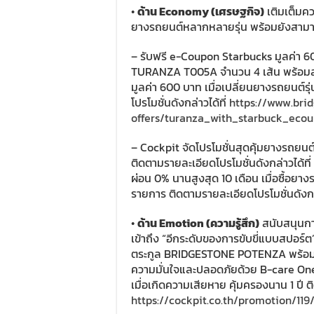
•
ด้าน Economy (เศรษฐกิจ)
เติมเต็มคว
ยางรถยนต์หลากหลายรุ่น พร้อมยังสามารถ
– รับฟรี e-Coupon Starbucks มูลค่า 6
TURANZA T005A จำนวน 4 เส้น พร้อมล
มูลค่า 600 บาท เมื่อเปลี่ยนยางรถยนต
โปรโมชั่นดังกล่าวได้ที่
https://www.brid
offers/turanza_with_starbuck_eco
– Cockpit จัดโปรโมชั่นสุดคุ้มยางรถยนต
ติดตามรายละเอียดโปรโมชั่นดังกล่าวได้ที่
ผ่อน 0% นานสูงสุด 10 เดือน เมื่อซื้อยา
รายการ ติดตามรายละเอียดโปรโมชั่นดังกล่
•
ด้าน Emotion (ความรู้สึก)
สนับสนุนการ
เข้าถึง “อีกระดับของการขับขี่แบบสปอ
ตระกูล BRIDGESTONE POTENZA พร้อมกา
ความมั่นใจและปลอดภัยด้วย B-care One
เมื่อเกิดความเสียหาย คุ้มครองนาน 1 ปี ต
https://cockpit.co.th/promotion/11