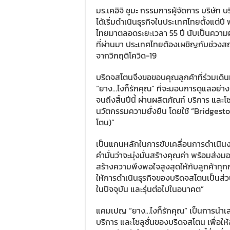
มร.เคอิจิ ชูมะ กรรมการผู้จัดการ บริษัท
ได้เริ่มดำเนินธุรกิจในประเทศไทยตั้งแต่ป
ไทยมาตลอดระยะเวลา 55 ปี นับเป็นความผูก
ที่ผ่านมา ประเทศไทยต้องเผชิญกับช่วง
จากวิกฤติโควิด-19
บริดจสโตนจึงขอขอบคุณลูกค้าที่ร่วมเดิ
“ยาง…ไงก็รักคุณ” ที่จะมอบการดูแลอย่าง
จนถึงสิ้นปีนี้ ผ่านผลิตภัณฑ์ บริการ และ
นวัตกรรมความยั่งยืน โดยใช้ “Bridge
โตน)”
เป็นแกนหลักในการขับเคลื่อนการดำเนินง
คำมั่นว่าจะมุ่งมั่นสร้างคุณค่า พร้อมส่
สร้างความพึงพอใจสูงสุดให้กับลูกค้าทุกกล
ให้การดำเนินธุรกิจของบริดจสโตนเป็นส่
ในปัจจุบัน และรุ่นต่อไปในอนาคต”
แคมเปญ “ยาง…ไงก็รักคุณ” เป็นการนำเสนอ
บริการ และโซลูชั่นของบริดจสโตน เพื่อให