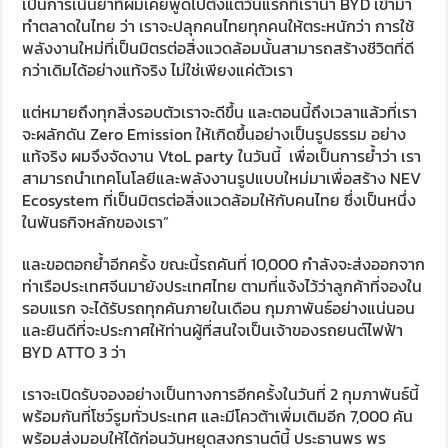
เป็นการเน้นย้ำที่ผมเคยพูดไปตั้งแต่วันแรกที่เรานำ BYD เข้ามา
ทำตลาดในไทย ว่า เราจะปลุกคนไทยทุกคนให้ตระหนักว่า การใช้
พลังงานใหม่ที่เป็นมิตรต่อสิ่งแวดล้อมนั้นสามารถสร้างชีวิตที่ดี
กว่าเดิมได้อย่างแท้จริง ไม่ใช่เพียงแค่ตัวเรา
แต่หมายถึงทุกสิ่งรอบตัวเราจะดีขึ้น และตอนนี้ถึงเวลาแล้วที่เรา
จะผลักดัน Zero Emission ให้เกิดขึ้นอย่างเป็นรูปธรรม อย่าง
แท้จริง ผมจึงจัดงาน VtoL party ในวันนี้ เพื่อเป็นการย้ำว่า เรา
สามารถนำเทคโนโลยีและพลังงานรูปแบบใหม่มาเพื่อสร้าง NEV
Ecosystem ที่เป็นมิตรต่อสิ่งแวดล้อมให้กับคนไทย ซึ่งเป็นหนึ่ง
ในพันธกิจหลักของเรา”
และขอตอกย้ำอีกครั้ง ขณะนี้รถคันที่ 10,000 กำลังจะส่งออกจาก
ท่าเรือประเทศจีนมายังประเทศไทย ตามที่แจ้งไว้ว่าลูกค้าที่จองใน
รอบแรก จะได้รับรถทุกคันภายในเดือน กุมภาพันธ์อย่างแน่นอน
และยินดีที่จะประกาศให้ท่านผู้ที่สนใจเป็นเจ้าของรถยนต์ไฟฟ้า
BYD ATTO 3 ว่า
เราจะเปิดรับจองอย่างเป็นทางการอีกครั้งในวันที่ 2 กุมภาพันธ์นี้
พร้อมกันที่โชว์รูมทั่วประเทศ และมีโควต้าเพิ่มเติมอีก 7,000 คัน
พร้อมส่งมอบให้ได้ก่อนวันหยุดสงกรานต์นี้ ประธานพร พร