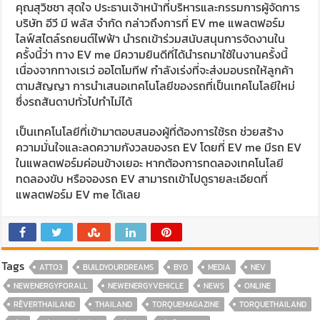
คุณสุวิชชา สุดใจ ประธานเจ้าหน้าที่บริหารและกรรมการผู้จัดการ
บริษัท อีวี มี พลัส จำกัด กล่าวถึงการที่ EV me แพลตฟอร์ม
ไลฟ์สไตล์รถยนต์ไฟฟ้า นำรถเข้าร่วมสนับสนุนการจัดงานใน
ครั้งนี้ว่า ทาง EV me มีความยินดีที่ได้นำรถมาใช้ในงานครั้งนี้
เนื่องจากทางเรเว่ ออโตโมทีฟ กำลังเร่งที่จะส่งมอบรถให้ลูกค้า
ตามสัญญา การนำเสนอเทคโนโลยีของรถที่เป็นเทคโนโลยีใหม่
ซึ่งรถสันดาปทั่วไปทำไม่ได้
เป็นเทคโนโลยีที่เข้ามาตอบสนองผู้ที่ต้องการใช้รถ ช่วยสร้าง
ความมั่นใจและลดความกังวลของรถ EV โดยที่ EV me มีรถ EV
ในแพลตฟอร์มค่อนข้างเยอะ หากต้องการทดลองเทคโนโลยี
ทดลองขับ หรือจองรถ EV สามารถเข้าไปดูรายละเอียดที่
แพลตฟอร์ม EV me ได้เลย
Tags
ATTO3
BUILDYOURDREAMS
BYD
MEDIA
NEV
NEWENERGYFORALL
NEWENERGYVEHICLE
NEWS
ONLINE
RÊVERTHAILAND
THAILAND
TORQUEMAGAZINE
TORQUETHAILAND