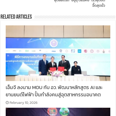
สุดยอดรถ “อีซูซุ ดีแมคซ์” เร็วสุดขีด
จี๊ดสุดขั้ว
Related Articles
เอ็มจี ลงนาม MOU กับ อว. พัฒนาหลักสูตร AI และ
ยานยนต์ไฟฟ้า ปั้นกำลังคนสู่อุตสาหกรรมอนาคต
February 10, 2026