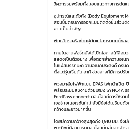
วิศวกรรมพร้อมทั้งมอบแนวทางการดัดแปล
อุปกรณ์และตัวถัง (Body Equipment M
สอบขั้นตอนการออกแบบติดตั้งชิ้นส่วน
งานเป็นสำคัญ
พันธมิตรเครือข่ายผู้ดัดแปลงรถยนต์ขอ
ภายในงานฟอร์ดยังได้เปิดโอกาสให้สื่อ
แสดงเป็นตัวอย่าง เพื่อตอกย้ำความอเนกป
ในแง่สมรรถนะค วามอเนกประสงค์ ครบคร
ตั้งแต่รุ่นเริ่มต้น อาทิ ช่วงล่างที่มีการ
พวงมาลัยไฟฟ้าแบบ EPAS ไฟหน้าเปิด-ปิด อ
พร้อมระบบสั่งงานด้วยเสียง SYNC4A รอ
FordPass connect ตอบโจทย์การใช้งานใ
เจอร์ เจเนอเรชันใหม่ ยังมีข้อได้เปรียบด้วยฐา
กว้างและยาวมากขึ้น
โดยมีความกว้างสูงสุดถึง 1,910 มม. จึ
พาณิชย์ที่สามารถตอบโจทย์กลุ่มลูกค้ารา