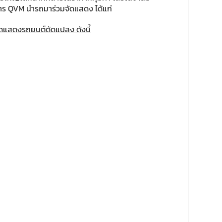
าร QVM นำรถมาร่วมจัดแสดง ได้แก่
จัดแสดงรถยนต์ดัดแปลง ดังนี้