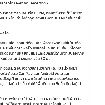
งรถโดยอิงจากคู่มือการติดตั้ง
ounting Manual หรือ BEMM) ตลอดถึงการเข้าไปตรวจ
ดัดแปลง โดยคำนึงถึงคุณภาพและความปลอดภัยในการใช้
งฟอร์ด
มวลชนยลโฉมรถยนต์ดัดแปลงเพื่อการพาณิชย์ที่นำมาจัด
ระสงค์ของรถฟอร์ด เรนเจอร์ เจเนอเรชันใหม่ ที่โดดเด่น
ันด้วยเทคโนโลยีทันสมัยและอุปกรณ์ด้านความปลอดภัย
ปรับใหม่มีขนาดกว้างและยาวขึ้น 50 มม.
ัตโนมัติ หน้าจอทัชสกรีนขนาดใหญ่ 10.1 นิ้ว ซึ่งมา
งรับ Apple Car Play และ Android Auto และ
นเชิงธุรกิจและการพาณิชย์ที่หลากหลายรถฟอร์ด เรน
นล้อที่กว้างขึ้น ทำให้มีพื้นที่กระบะเพิ่มขึ้น ติดตั้งตู้ได้
งมีศักยภาพในการนำไปพัฒนาต่อยอดเป็นรถยนต์เพื่อการ
ยใหญ่ได้หลากหลายในราคาที่คุ้มค่า โดยในงานมี