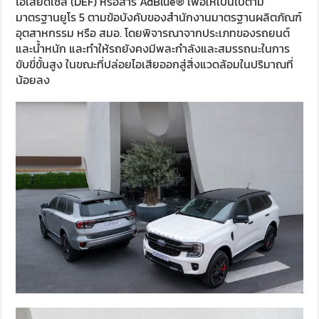
ไอเสียดีเซล (DEF) หรือสาร AdBlue® เพื่อให้เป็นไปตาม
มาตรฐานยูโร 5 ตามข้อบังคับของสำนักงานมาตรฐานผลิตภัณฑ์
อุตสาหกรรม หรือ สมอ. โดยพิจารณาจากประเภทของรถยนต์
และน้ำหนัก และทำให้รถยังคงมีพละกำลังและสมรรถนะในการ
ขับขี่ขั้นสูง ในขณะที่ปล่อยไอเสียออกสู่สิ่งแวดล้อมในปริมาณที่
น้อยลง