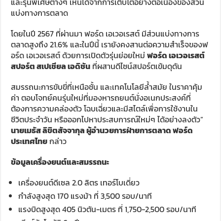
และรุ่นพิเศษต่างๆ เห็นได้จากการเติบโตอย่างต่อเนื่องของส่วน
แบ่งทางการตลาด
โดยในปี 2567 ที่ผ่านมา ฟอร์ด เอเวอเรสต์ มีส่วนแบ่งทางการ
ตลาดสูงถึง 21.6% และในปีนี้ เรายังคงสานต่อความสำเร็จของฟ
อร์ด เอเวอเรสต์ ด้วยการเปิดตัวรุ่นย่อยใหม่
ฟอร์ด เอเวอเรสต์
สปอร์ต สเปเชียล
เอดิชัน
ที่ผสานดีไซน์สปอร์ตเข้มดุดัน
สมรรถนะการขับขี่ที่เหนือชั้น และเทคโนโลยีล้ำสมัย ในราคาคุ้ม
ค่า ตอบโจทย์คนรุ่นใหม่ที่มองหารถยนต์นั่งอเนกประสงค์ที่
ต้องการความคล่องตัว โฉบเฉี่ยวและมีสไตล์เพื่อการใช้งานใน
ชีวิตประจำวัน หรือออกไปหาประสบการณ์ใหม่ๆ ได้อย่างลงตัว”
นายเมธัส ลิขิตสัจจากุล ผู้อำนวยการฝ่ายการตลาด ฟอร์ด
ประเทศไทย
กล่าว
ข้อมูลเครื่องยนต์และสมรรถนะ
เครื่องยนต์ดีเซล 2.0 ลิตร เทอร์โบเดี่ยว
กำลังสูงสุด 170 แรงม้า ที่ 3,500 รอบ/นาที
แรงบิดสูงสุด 405 นิวตัน-เมตร ที่ 1,750-2,500 รอบ/นาที