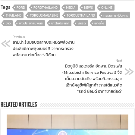
Tags
FORD
FORDTHAILAND
MEDIA
NEWS
ONLINE
THAILAND
TORQUEMAGAZINE
TORQUETHAILAND
กรรมการผู้จัดการ
ข่าว
ข่าวประชาสัมพันธ์
ข่าวในประเทศ
ฟอร์ด
แต่งตั้ง
Previous
ลามิน่า รับมอบฉลากประหยัดพลังงาน
ประสิทธิภาพสูงเบอร์ 5 จากกระทรวง
พลังงาน ต่อเนื่อง 5 ปีซ้อน
Next
มิตซูบิชิ มอเตอร์ส จัดงาน มิตรเฟส
(Mitsubishi Service Festival) จัด
เต็มความบันเทิง พร้อมกิจกรรมสุด
เอ็กซ์คลูซีฟให้ลูกค้า ภายใต้แนวคิด
“รถดี ซ่อมดี ราคาขายต่อดี”
Related Articles