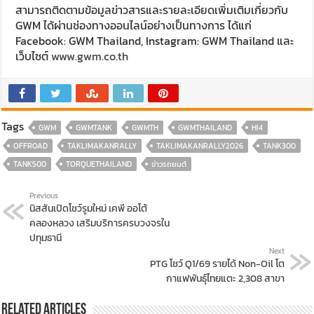
สามารถติดตามข้อมูลข่าวสารและรายละเอียดเพิ่มเติมเกี่ยวกับ
GWM ได้ผ่านช่องทางออนไลน์อย่างเป็นทางการ ได้แก่
Facebook: GWM Thailand, Instagram: GWM Thailand และ
เว็บไซต์
www.gwm.co.th
Tags
GWM
GWMTANK
GWMTH
GWMTHAILAND
HI4
OFFROAD
TAKLIMAKANRALLY
TAKLIMAKANRALLY2026
TANK300
TANK500
TORQUETHAILAND
ข่าวรถยนต์
Previous
นิสสันเปิดโชว์รูมใหม่ เคพี ออโต้
คลองหลวง เสริมบริการครบวงจรใน
ปทุมธานี
Next
PTG โชว์ Q1/69 รายได้ Non-Oil โต
กาแฟพันธุ์ไทยแตะ 2,308 สาขา
Related Articles