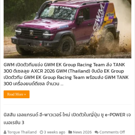
ตัว
ทีม
แข่ง
ส่ง
TANK
300
ดีเซล
2
คัน
ลุย
AXCR
GWM เปิดตัวทีมแข่ง GWM EK Group Racing Team ส่ง TANK
2026
300 ดีเซลลุย AXCR 2026 GWM (Thailand) จับมือ EK Group
เปิดตัวทีม GWM EK Group Racing Team พร้อมส่ง GWM TANK
300 เครื่องยนต์ดีเซล จำนวน …
Read More »
นิสสัน เอลแกรนด์ อี-พาวเวอร์ ใหม่ เปิดตัวในญี่ปุ่น ชู e-POWER เจ
เนอเรชัน 3
on
Torque Thailand
3 weeks ago
News 2026
Comments Off