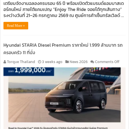
อร์
เตรียมจัดงานฉลองครบรอบ 65 ปี พร้อมเปิดตัวแบรนด์แอมบาสเด
ใหม่
อร์คนใหม่ ภายใต้แคมเปญ “Enjoy The Ride จอยได้ทุกเส้นทาง”
พร้อม
ระหว่างวันที่ 21–26 กรกฎาคม 2569 ณ ศูนย์การค้าเซ็นทรัลเวิลด์ …
คอนเสิ
ที่
Read More »
เซ็นทร
เวิลด์
Hyundai STARIA Diesel Premium ราคาใหม่ 1.999 ล้านบาท รถ
ครอบครัว 11 ที่นั่ง
on
Torque Thailand
3 weeks ago
News 2026
Comments Off
Hyun
STAR
Diese
Prem
ราคา
ใหม่
1.999
ล้าน
บาท
รถ
ครอบค
11