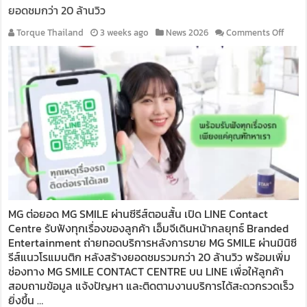
ยอดชมกว่า 20 ล้านวิว
on
Torque Thailand
3 weeks ago
News 2026
Comments Off
MG
เปิด
MG
SMIL
CONT
CENT
บน
LINE
ต่อย
อด
ซี
รีส์
สั้น
MG ต่อยอด MG SMILE ผ่านซีรีส์ตอนสั้น เปิด LINE Contact
ยอด
Centre รับฟังทุกเรื่องของลูกค้า เอ็มจีเดินหน้ากลยุทธ์ Branded
ชม
กว่า
Entertainment ถ่ายทอดบริการหลังการขาย MG SMILE ผ่านมินิซี
20
รีส์แนวโรแมนติก หลังสร้างยอดชมรวมกว่า 20 ล้านวิว พร้อมเพิ่ม
ล้าน
ช่องทาง MG SMILE CONTACT CENTRE บน LINE เพื่อให้ลูกค้า
วิว
สอบถามข้อมูล แจ้งปัญหา และติดตามงานบริการได้สะดวกรวดเร็ว
ยิ่งขึ้น …