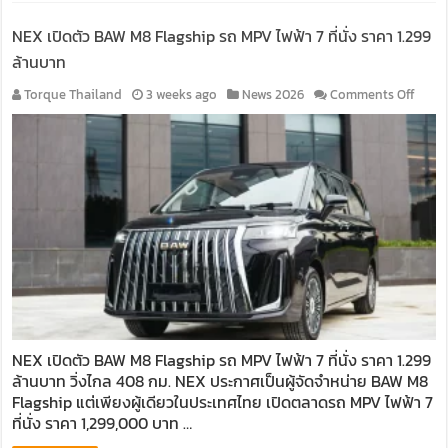
NEX เปิดตัว BAW M8 Flagship รถ MPV ไฟฟ้า 7 ที่นั่ง ราคา 1.299
ล้านบาท
on
Torque Thailand
3 weeks ago
News 2026
Comments Off
NEX
เปิด
ตัว
BAW
M8
Flags
รถ
MPV
ไฟฟ้า
7
ที่
นั่ง
ราคา
NEX เปิดตัว BAW M8 Flagship รถ MPV ไฟฟ้า 7 ที่นั่ง ราคา 1.299
1.299
ล้านบาท วิ่งไกล 408 กม. NEX ประกาศเป็นผู้จัดจำหน่าย BAW M8
ล้าน
บาท
Flagship แต่เพียงผู้เดียวในประเทศไทย เปิดตลาดรถ MPV ไฟฟ้า 7
ที่นั่ง ราคา 1,299,000 บาท …