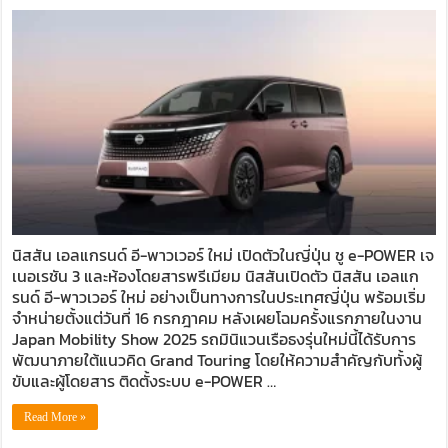
นิ
สสัน
เอล
แก
รนด์
อี-
พา
ว
เวอร์
ใหม่
เปิด
ตัว
ใน
นิสสัน เอลแกรนด์ อี-พาวเวอร์ ใหม่ เปิดตัวในญี่ปุ่น ชู e-POWER เจ
ญี่ปุ่น
เนอเรชัน 3 และห้องโดยสารพรีเมียม นิสสันเปิดตัว นิสสัน เอลแก
ชู
e-
รนด์ อี-พาวเวอร์ ใหม่ อย่างเป็นทางการในประเทศญี่ปุ่น พร้อมเริ่ม
POWE
จำหน่ายตั้งแต่วันที่ 16 กรกฎาคม หลังเผยโฉมครั้งแรกภายในงาน
เจ
Japan Mobility Show 2025 รถมินิแวนเรือธงรุ่นใหม่นี้ได้รับการ
เนอ
พัฒนาภายใต้แนวคิด Grand Touring โดยให้ความสำคัญกับทั้งผู้
เร
ขับและผู้โดยสาร ติดตั้งระบบ e-POWER …
ชัน
3
Read More »