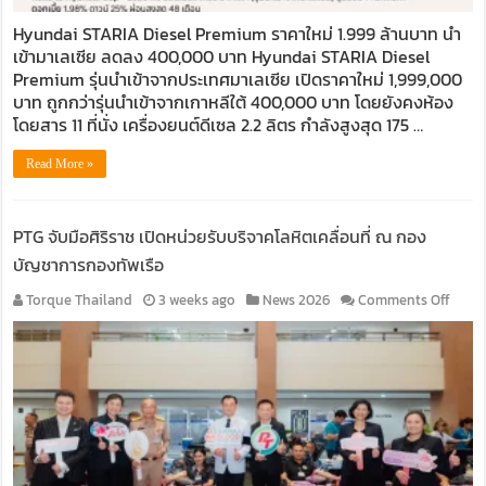
ที่
Hyundai STARIA Diesel Premium ราคาใหม่ 1.999 ล้านบาท นำ
นั่ง
เข้ามาเลเซีย ลดลง 400,000 บาท Hyundai STARIA Diesel
Premium รุ่นนำเข้าจากประเทศมาเลเซีย เปิดราคาใหม่ 1,999,000
บาท ถูกกว่ารุ่นนำเข้าจากเกาหลีใต้ 400,000 บาท โดยยังคงห้อง
โดยสาร 11 ที่นั่ง เครื่องยนต์ดีเซล 2.2 ลิตร กำลังสูงสุด 175 …
Read More »
PTG จับมือศิริราช เปิดหน่วยรับบริจาคโลหิตเคลื่อนที่ ณ กอง
บัญชาการกองทัพเรือ
on
Torque Thailand
3 weeks ago
News 2026
Comments Off
PTG
จับ
มือ
ศิริรา
เปิด
หน่วย
รับ
บริจา
โลหิต