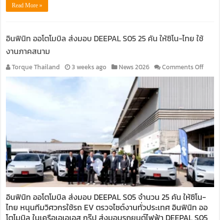
Read More »
อินฟินิท ออโตโมบิล ส่งมอบ DEEPAL S05 25 คัน ให้ซิโน-ไทย ใช้
งานภาคสนาม
on
Torque Thailand
3 weeks ago
News 2026
Comments Off
อิน
ฟิ
นิท
ออ
โต
โมบิล
ส่ง
มอบ
DEEP
S05
25
คัน
ให้
อินฟินิท ออโตโมบิล ส่งมอบ DEEPAL S05 จำนวน 25 คัน ให้ซิโน-
ซิโน-
ไทย หนุนทีมวิศวกรใช้รถ EV ตรวจไซต์งานทั่วประเทศ อินฟินิท ออ
ไทย
ใช้
โตโมบิล ในเครือเอเอเอส กรุ๊ป ส่งมอบรถยนต์ไฟฟ้า DEEPAL S05