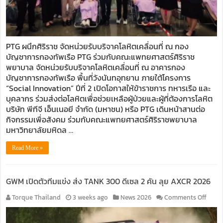
เคลื่อน
ณ
กอง
บัญช
PTG ผนึกศิริราช จัดหน่วยรับบริจาคโลหิตเคลื่อนที่ ณ กอง
กองทั
บัญชาการกองทัพเรือ PTG ร่วมกับคณะแพทยศาสตร์ศิริราช
เรือ
พยาบาล จัดหน่วยรับบริจาคโลหิตเคลื่อนที่ ณ อาคารกอง
บัญชาการกองทัพเรือ พื้นที่วังนันทอุทยาน ภายใต้โครงการ
“Social Innovation” ปีที่ 2 เปิดโอกาสให้ข้าราชการ ทหารเรือ และ
บุคลากร ร่วมส่งต่อโลหิตเพื่อช่วยเหลือผู้ป่วยและผู้ที่ต้องการโลหิต
บริษัท พีทีจี เอ็นเนอยี จำกัด (มหาชน) หรือ PTG เดินหน้าสานต่อ
กิจกรรมเพื่อสังคม ร่วมกับคณะแพทยศาสตร์ศิริราชพยาบาล
มหาวิทยาลัยมหิดล …
Read More »
GWM เปิดตัวทีมแข่ง ส่ง TANK 300 ดีเซล 2 คัน ลุย AXCR 2026
on
Torque Thailand
3 weeks ago
News 2026
Comments Off
GWM
เปิด