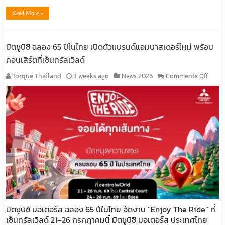
Read More »
มิตซูบิชิ ฉลอง 65 ปีในไทย เปิดตัวแบรนด์แอมบาสเดอร์ใหม่ พร้อม
คอนเสิร์ตที่เซ็นทรัลเวิลด์
on
Torque Thailand
3 weeks ago
News 2026
Comments Off
มิต
ซู
บิชิ
ฉลอง
65
ปี
ใน
ไทย
เปิด
ตัว
แบ
รนด์
แอม
มิตซูบิชิ มอเตอร์ส ฉลอง 65 ปีในไทย จัดงาน “Enjoy The Ride” ที่
บา
เซ็นทรัลเวิลด์ 21–26 กรกฎาคมนี้ มิตซูบิชิ มอเตอร์ส ประเทศไทย
สเด