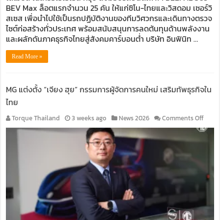
งาน
BEV Max ล็อตแรกจำนวน 25 คัน ให้แก่ซิโน-ไทยและวิสดอม เซอร์วิ
ภาค
สเซส เพื่อนำไปใช้เป็นรถปฏิบัติงานของทีมวิศวกรและเดินทางตรวจ
สนาม
ไซต์ก่อสร้างทั่วประเทศ พร้อมสนับสนุนการลดต้นทุนด้านพลังงาน
และผลักดันภาคธุรกิจไทยสู่สังคมคาร์บอนต่ำ บริษัท อินฟินิท …
Read More »
MG แต่งตั้ง “เจียง ฮุย” กรรมการผู้จัดการคนใหม่ เสริมทัพธุรกิจใน
ไทย
on
Torque Thailand
3 weeks ago
News 2026
Comments Off
MG
แต่ง
ตั้ง
“เจียง
ฮุย”
กรรม
ผู้
จัดกา
คน
ใหม่