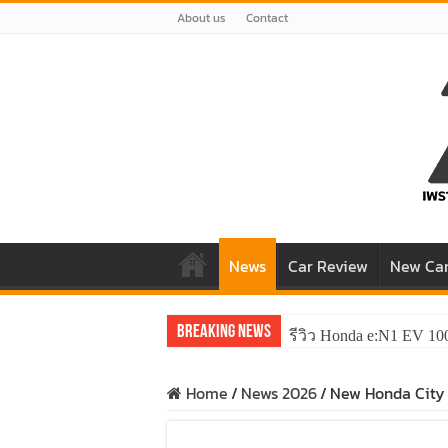
About us
Contact
News
Car Review
New Ca
Breaking News
รีวิว Honda e:N1 EV 10
Home
/
News 2026
/
New Honda City 2