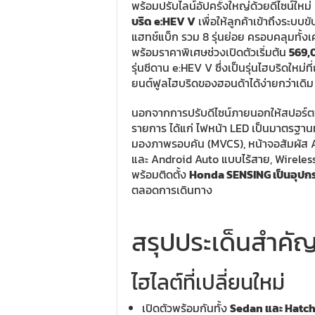
พร้อมปรับไลน์อัปครั้งใหญ่ด้วยดีไซน์ใหม่ 
บริด e:HEV V
เพื่อให้ลูกค้าเข้าถึงระบบขั
แฮทช์แบ็ก รวม 8 รุ่นย่อย ครอบคลุมทั้
พร้อมราคาพิเศษช่วงเปิดตัวเริ่มต้น
569,
รุ่นซีดาน e:HEV V ซึ่งเป็นรุ่นไฮบริดใหม่ที
ยนต์ฟูลไฮบริดของฮอนด้าได้ง่ายกว่าเดิม
นอกจากการปรับดีไซน์ภายนอกให้สปอร์ตข
รายการ ได้แก่ ไฟหน้า LED เป็นมาตรฐาน
มองภาพรอบคัน (MVCS), หน้าจอสัมผัส A
และ Android Auto แบบไร้สาย, Wireless
พร้อมติดตั้ง
Honda SENSING เป็นอุปกร
ตลอดการเดินทาง
สรุปประเด็นสำคัญ
ไฮไลต์ที่เปลี่ยนใหม่
เปิดตัวพร้อมกันทั้ง
Sedan และ Hatc