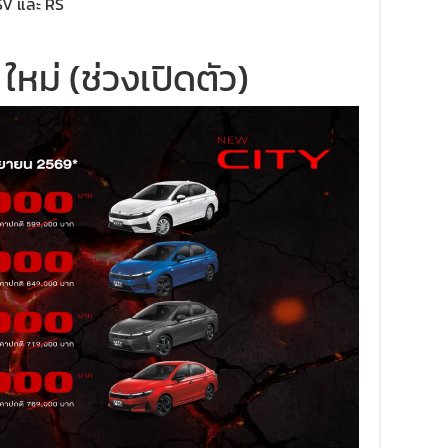
 SV และ RS
หม่ (ช่วงเปิดตัว)