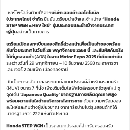
เซอร์ไพร์สส่งท้ายปี! จาก
บริษัท ฮอนด้า ออโตโมบิล
(ประเทศไทย) จำกัด
ยืนยันเตรียมนำเข้าและจำหน่าย
“
Honda
STEP WGN e:HEV
ใหม่
”
รุ่นประกอบและนำเข้าจากประเทศ
ญี่ปุ่น
อย่างเป็นทางการ
เตรียมเปิดลงทะเบียนจองสิทธิ์ล่วงหน้าเพื่อเป็นเจ้าของพร้อม
กันทั่วประเทศ ในวันที่
28
พฤศจิกายน
2568
นี้
และ
สัมผัสคันจริง
ได้ที่บูทฮอนด้า
(A08)
ในงาน
Motor Expo 2025
ที่เดียวเท่านั้น
ระหว่างวันที่ 29 พฤศจิกายน – 10 ธันวาคม 2568 ณ อาคารชา
เลนเจอร์ 2 อิมแพ็ค เมืองทองธานี
นับเป็นการกลับมาของรถยนต์อเนกประสงค์สำหรับครอบครัว
(MUV) ขนาด 7 ที่นั่ง เพื่อเติมเต็มไลฟ์สไตล์ครอบครัวยุคใหม่ ชู
จุดเด่น
‘Japanese Quality’
มาตรฐานการผลิตคุณภาพสูง
พร้อมความมั่นใจด้านบริการหลังการขาย
ด้วยความพร้อมของ
อะไหล่และทีมช่างผู้เชี่ยวชาญ จากเครือข่ายโชว์รูมฮอนด้าที่ได้
มาตรฐานกว่า 222 แห่งทั่วประเทศ
Honda STEP WGN
เป็นรถอเนกประสงค์สำหรับครอบครัว