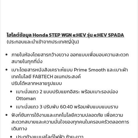
ไฮไลต์ข้อมูล
Honda STEP WGN e:HEV
รุ่น
e:HEV SPADA
(ประกอบและนำเข้าจากประเทศญี่ปุ่น)
ภายในห้องโดยสารกว้างขวาง ออกแบบเพื่อมอบความสะดวก
สบายในทุกที่นั่ง
เบาะโดยสารหนังสังเคราะห์แบบ Prime Smooth และเบาะผ้า
เทคโนโลยี FABTECH อเนกประสงค์
ปรับได้หลากหลายรูปแบบ
เบาะนั่งแถว 2 แบบปรับแยกอิสระ พร้อมเบาะรองน่อง
Ottoman
เบาะนั่งแถว 3 ปรับพับ 60:40 พร้อมพับแบบแบนราบ
ฟังก์ชันการใช้งานและเทคโนโลยีความปลอดภัย เพื่อความ
สะดวกสบายและความมั่นใจของทุกคนในครอบครัวตลอดการ
เดินทาง
ประตูข้างแบบสไลด์ไฟฟ้า ซ้าย-ขวา