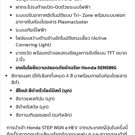
ฝากระโปรงท้ายเปิด-ปิดด้วยระบบไฟฟ้า
ระบบปรับอากาศอัตโนมัติแบบ Tri- Zone พร้อมระบบฟอก
อากาศในห้องโดยสาร Plasmacluster
ระบบเกียร์ไฟฟ้า
ไฟส่องสว่างด้านข้างอัตโนมัติขณะเลี้ยว (Active
Cornering Light)
มาตรวัด พร้อมหน้าจอแสดงข้อมูลการขับขี่แบบ TFT ขนาด
2 นิ้ว
เทคโนโลยีความปลอดภัยอัจฉริยะ
Honda SENSING
สีภายนอก มีให้เลือกทั้งหมด 4 สี มาพร้อมภายในห้องโดยสาร
สีดำ
สีใหม่
!
สีดำทไวไลต์มิสต์ (มุก)
สีขาวแพลทินัม (มุก)
สีดำคริสตัล (มุก)
สีเทาเมทิเออรอยด์ (เมทัลลิก)
การนำเข้า Honda STEP WGN e:HEV จากประเทศญี่ปุ่นในครั้งนี้
ถือเป็นการตอบรับเสียงเรียกร้องของแฟน ๆ และสาวกฮอนด้าที่