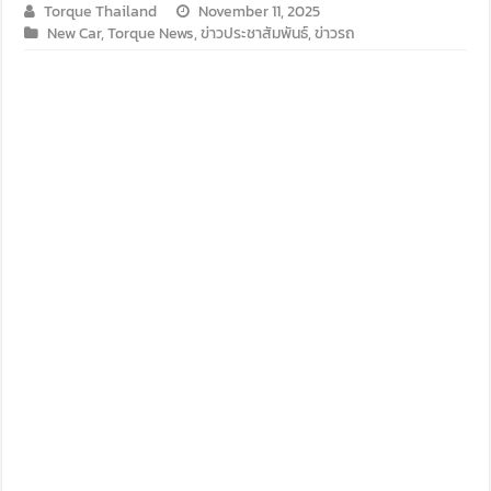
Torque Thailand
November 11, 2025
New Car
,
Torque News
,
ข่าวประชาสัมพันธ์
,
ข่าวรถ
Audi Road to Korat ยกทัพขบวนอาวดี้กว่า 60 คัน เยี่ยมชม อาวดี
ขับ ฟอร์ด เรนเจอร์ บุกอีสาน กับกิจกรรม ‘ฟอร์ด เรนเจอร์ แกร่ง
ขับ ISUZU V-CROSS 4X4 ลุยลาวใต้ พิสูจน์ตัวจริงทุกเส้นทาง
รีวิว ลองขับ กิจกรรม “MG EV FAMILY TRIP” ครั้งแรกของการ