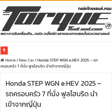
Home
/
New Car
/
Honda STEP WGN e:HEV 2025 – รถ
รีวิว Honda e:N1 EV 100% – SUV ไฟฟ้า 204 แรงม้า วิ่งไกล 500 ก
ครอบครัว 7 ที่นั่ง ฟูลไฮบริด นำเข้าจากญี่ปุ่น
รีวิว ลองขับ All New GWM HAVAL H6 ปรับโฉมหน้าใหม่หล่อกว่าเ
คาราวาน ISUZU 2.2 Ddi MAXFORCE ท่องเที่ยวสัมผัสประสบกา
Honda STEP WGN e:HEV 2025 –
รีวิว ลองขับรถกระบะรุ่นพิเศษ FORD RANGER MS-RT ครั้งแร
รถครอบครัว 7 ที่นั่ง ฟูลไฮบริด นำ
ทริปแอ่วเหนือสุดพีค! เส้นทางเชียงใหม่-เชียงรายกับ MU-X “
เข้าจากญี่ปุ่น
ขับ “NEW! ISUZU V-CROSS 4×4” ไปร่วมกันสร้างถนนขึ้นดอย ส่ง