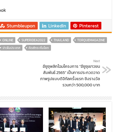
ook
Stumbleupon
LinkedIn
Pinterest
ONLINE
SUPERIDEA2022
THAILAND
TORQUEMAGAZINE
ข่าวในประเทศ
คิดส์กระหึ่มโลก
Next
อีซูซุพลิกโฉมโครงการ “อีซูซุเยาวชน
สัมพันธ์ 2565” เป็นการประกวดวาด
ภาพรูปแบบดิจิทัลครั้งแรก ชิงรางวัล
รวมกว่า 500,000 บาท