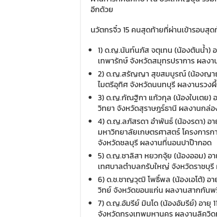
อีกด้วย
นวัตกรจิ๋ว 15 คนสุดท้ายที่ผ่านเข้ารอบส
1) ด.ญ.นันท์นภัส จตุเทน (น้องต้นน้ำ) อ
เทพารักษ์ จังหวัดสมุทรปราการ ผลงานเ
2) ด.ญ.สรัญญา สุขสมบูรณ์ (น้องญาญ่า)
ไมตรีอุทิศ จังหวัดนนทบุรี ผลงานรวงผึ
3) ด.ญ.กัณฐิกา แก้วกุล (น้องใบเตย) อา
วิทยา จังหวัดสุราษฎร์ธานี ผลงานกล่อ
4) ด.ญ.ลภัสรดา อำพันธ์ (น้องรดา) อายุ
มหาวิทยาลัยเกษตรศาสตร์ โครงการกา
จังหวัดชลบุรี ผลงานที่นอนปาป๊ากอด
5) ด.ญ.ชาลิสา หยวกจุ้ย (น้องออม) อายุ
เทศบาลตำบลกรับใหญ่ จังหวัดราชบุร
6) ด.ช.ชาญวุฒิ โพธิ์พล (น้องเอโต้) อา
วิทย์ จังหวัดขอนแก่น ผลงานสากกันพริ
7) ด.ญ.อัมรีย์ มินโด (น้องอัมรีย์) อายุ 
จังหวัดกรุงเทพมหานคร ผลงานลิควิด