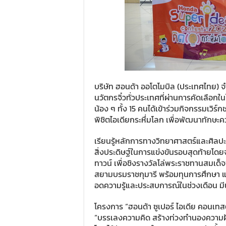
บริษัท ฮอนด้า ออโตโมบิล (ประเทศไทย) 
นวัตกรจิ๋วทั่วประเทศที่ผ่านการคัดเลือก
น้อง ๆ ทั้ง 15 คนได้เข้าร่วมกิจกรรมเวิร์
พิชิตไอเดียกระหึ่มโลก เพื่อพัฒนาทักษะ
เรียนรู้หลักการทางวิทยาศาสตร์และศิลป
สิ่งประดิษฐ์ในการแข่งขันรอบสุดท้ายโดยจะ
ทาวน์ เพื่อชิงรางวัลโล่พระราชทานสมเด
สยามบรมราชกุมารี พร้อมทุนการศึกษา แล
อดความรู้และประสบการณ์ในช่วงเดือน ม
โครงการ “ฮอนด้า ซูเปอร์ ไอเดีย คอนเทสต์ 
“บรรเลงความคิด สร้างท่วงทำนองความฝั