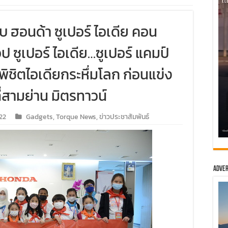
อบ ฮอนด้า ซูเปอร์ ไอเดีย คอน
ป ซูเปอร์ ไอเดีย…ซูเปอร์ แคมป์
พิชิตไอเดียกระหึ่มโลก ก่อนแข่ง
ี่สามย่าน มิตรทาวน์
22
Gadgets
,
Torque News
,
ข่าวประชาสัมพันธ์
Adver