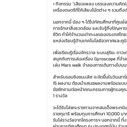
• กิจกรรม “เสียงเพลง บรรเลงความคิด(ส์)
เครื่องดนตรีที่ให้เสียงโน้ตต่าง ๆ รวมถึง
นอกจากนี้ น้อง ๆ ได้ไปทัศนศึกษาที่ศูนย์อน
การรักษาสิ่งแวดล้อม และรับรู้ถึงปัญหาข
ชีวิต ทำให้จำนวนเต่าทะเลของประเทศไท
แหล่งเรียนรู้ด้านเทคโนโลยีอวกาศและภ
เพื่อเรียนรู้เรื่องจักรวาล ระบบสุริยะ ด
สนุกกับการเล่นเครื่อง Gyroscope ที่จ
เล่น Mars walk จำลองการเดินทางไปบนพื
สำหรับรอบชิงชนะเลิศ จะจัดขึ้นในวันเสาร์ท
15 ผลงาน ต้องนำเสนอผลงานพร้อมแบบ
ข้อซักถามต่อหน้าคณะกรรมการผู้ทรงคุณวุฒ
1 รางวัล
จะได้รับโล่พระราชทานจากสมเด็จพระกนิ
ราชกุมารี พร้อมทุนการศึกษา 10,000 บาท ส
รับโล่รางวัลจากโครงการฯ นอกจากนี้ ทั
ผ่านการทัศนศึกษา ณ ประเทศญี่ปุ่น ร่วมกั