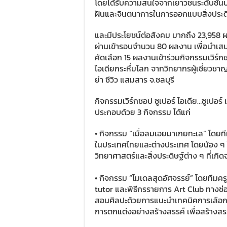
โดยได้รับความสนใจจากเยาวชนระดับชั้นป
ฝันและจินตนาการในการออกแบบสิ่งประดิ
และมีประโยชน์ต่อสังคม มากถึง 23,958
ผ่านเข้ารอบจำนวน 80 ผลงาน เพื่อนำเ
คัดเลือก 15 ผลงานเข้าร่วมกิจกรรมเวิร์กชอ
ไอเดียกระหึ่มโลก จากวิทยากรผู้เชี่ยวชาญ
ย่า ซีวิว แสมสาร จ.ชลบุรี
กิจกรรมเวิร์กชอป ซูเปอร์ ไอเดีย…ซูเปอร์ 
ประกอบด้วย 3 กิจกรรม ได้แก่
• กิจกรรม “เมื่อลมเอยมาเกยทะเล” โดยท
ในประเทศไทยและต่างประเทศ โดยน้อง ๆ
วิทยาศาสตร์และสิ่งประดิษฐ์ต่าง ๆ ที่เก
• กิจกรรม “โมเดลสุดอัศจรรย์” โดยทีมครู
tutor และพิธีกรรายการ Art Club ทางช่
สอนศิลปะด้วยการแนะนำเทคนิคการเลือกใช้ว
การตกแต่งอย่างสร้างสรรค์ เพื่อสร้างส