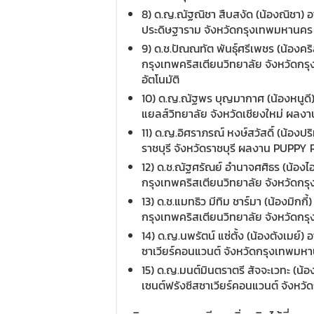
8) ด.ญ.ณัฐณิชา สืบสงัด (น้องณิชา) อาย
ประดิษฐาราม จังหวัดกรุงเทพมหานคร
9) ด.ช.ปัณณทัต พันธุ์ศรีเพชร (น้องคริส
กรุงเทพคริสเตียนวิทยาลัย จังหวัดก
อัตโนมัติ
10) ด.ญ.ณัฐพร บุญมากาศ (น้องหนูดี) อ
แยลส์วิทยาลัย จังหวัดเชียงใหม่ ผลงา
11) ด.ญ.อิศราภรณ์ หงษ์สวัสดิ์ (น้องปริ
ราชบุรี จังหวัดราชบุรี ผลงาน PUPPY R
12) ด.ช.ณัฐศรัณย์ อำนาจศศิธร (น้องไอห
กรุงเทพคริสเตียนวิทยาลัย จังหวัดก
13) ด.ช.แมทธิว มีทิม ชาร์มา (น้องมิกกี้)
กรุงเทพคริสเตียนวิทยาลัย จังหวัด
14) ด.ญ.นพรัตน์ แซ่ตั้ง (น้องตังเมย์) อ
ซาเวียร์คอนแวนต์ จังหวัดกรุงเทพม
15) ด.ญ.มนต์มินตราตรี สัจจะเวทะ (น้องน
เซนต์ฟรังซีสซาเวียร์คอนแวนต์ จังหวั