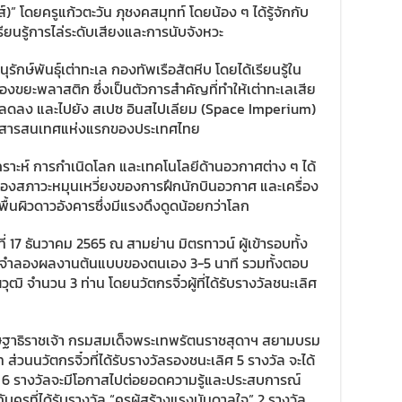
” โดยครูแก้วตะวัน ภุชงคสมุทท์ โดยน้อง ๆ ได้รู้จักกับ
เรียนรู้การไล่ระดับเสียงและการนับจังหวะ
ุรักษ์พันธุ์เต่าทะเล กองทัพเรือสัตหีบ โดยได้เรียนรู้ใน
องขยะพลาสติก ซึ่งเป็นตัวการสำคัญที่ทำให้เต่าทะเลเสีย
ยลดลง และไปยัง สเปซ อินสไปเลียม (Space Imperium)
ูมิสารสนเทศแห่งแรกของประเทศไทย
าวเคราะห์ การกำเนิดโลก และเทคโนโลยีด้านอวกาศต่าง ๆ ได้
ำลองสภาวะหมุนเหวี่ยงของการฝึกนักบินอวกาศ และเครื่อง
้นผิวดาวอังคารซึ่งมีแรงดึงดูดน้อยกว่าโลก
ี่ 17 ธันวาคม 2565 ณ สามย่าน มิตรทาวน์ ผู้เข้ารอบทั้ง
จำลองผลงานต้นแบบของตนเอง 3-5 นาที รวมทั้งตอบ
ิ จำนวน 3 ท่าน โดยนวัตกรจิ๋วผู้ที่ได้รับรางวัลชนะเลิศ
ษฐาธิราชเจ้า กรมสมเด็จพระเทพรัตนราชสุดาฯ สยามบรม
่วนนวัตกรจิ๋วที่ได้รับรางวัลรองชนะเลิศ 5 รางวัล จะได้
้ง 6 รางวัลจะมีโอกาสไปต่อยอดความรู้และประสบการณ์
บครูที่ได้รับรางวัล “ครูผู้สร้างแรงบันดาลใจ” 2 รางวัล