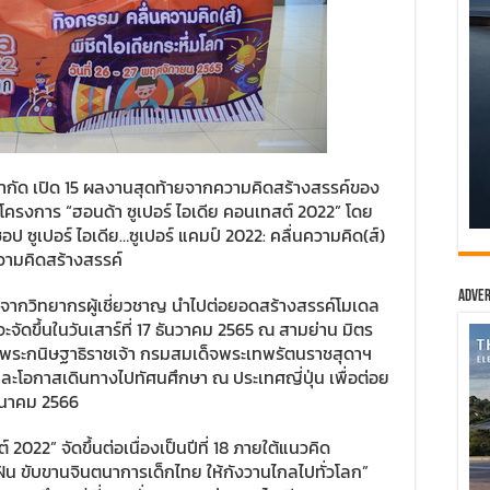
จำกัด เปิด 15 ผลงานสุดท้ายจากความคิดสร้างสรรค์ของ
ในโครงการ “ฮอนด้า ซูเปอร์ ไอเดีย คอนเทสต์ 2022” โดย
กชอป ซูเปอร์ ไอเดีย…ซูเปอร์ แคมป์ 2022: คลื่นความคิด(ส์)
ความคิดสร้างสรรค์
Adver
ะจากวิทยากรผู้เชี่ยวชาญ นำไปต่อยอดสร้างสรรค์โมเดล
จัดขึ้นในวันเสาร์ที่ 17 ธันวาคม 2565 ณ สามย่าน มิตร
็จพระกนิษฐาธิราชเจ้า กรมสมเด็จพระเทพรัตนราชสุดาฯ
ะโอกาสเดินทางไปทัศนศึกษา ณ ประเทศญี่ปุ่น เพื่อต่อย
ีนาคม 2566
2022” จัดขึ้นต่อเนื่องเป็นปีที่ 18 ภายใต้แนวคิด
น ขับขานจินตนาการเด็กไทย ให้กังวานไกลไปทั่วโลก”