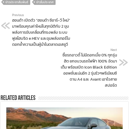
ข่าวประชาสัมพันธ์
ข่าวในประเทศ
Previous
ฮอนด้า เปิดตัว “ฮอนด้า ซีอาร์-วี ใหม่”
มาพร้อมคุณค่าใหม่ในทุกมิติกับ 2 ขุม
พลังการขับเคลื่อนที่ทรงพลัง ระบบ
ฟูลไฮบริด e:HEV และขุมพลังเทอร์โบ
ตอกย้ำความเป็นผู้นำในตลาดเอสยูวี
Next
ซื้อรถอาวดี้ ไม่มีดอกเบี้ย 0% ทุกรุ่น
ฮิต ยกขบวนรถไฟฟ้า 100% จัดมา
เต็ม พร้อมเปิด Icon Black Edition
ออพชั่นแน่นอีก 2 รุ่นรัวๆพรีเมียมซี
ดาน A4 และ Avant เอาใจสาย
สปอร์ต
Related Articles