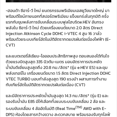
-ฮอนด้า ซีอาร์-วี ใหม่ ยนตรกรรมพรีเมียมเอสยูวีขนาดใหญ่ มา
พร้อมดีไซน์ภายนอกที่สปอร์ตพรีเมียม แข็งแกร่งในทุกมิติ ครั้ง
แรกกับขุมพลังการขับเคลื่อนระบบฟูลไฮบริดe:HEV อันทรง
พลังใน ซีอาร์-วี ใหม่ ด้วยเครื่องยนต์ขนาด 2.0 ลิตร Direct
Injection Atkinson Cycle DOHC i-VTEC 4 สูบ 16 วาล์ว
พร้อมด้วยระบบเกียร์อัตโนมัติอัตราทดแปรผันต่อเนื่องไฟฟ้า (E-
CVT)
และแบตเตอรี่ลิเธียม-ไอออนประสิทธิภาพสูง ตอบสนองได้ทันใจ
ด้วยแรงบิดสูงสุด 335 นิวตัน-เมตร มอบอัตราการประหยัด
น้ำมันดีเยี่ยมสูงสุดถึง 20.8 กม./ลิตร* (รุ่น e:HEV ES) และขุม
พลังเทอร์โบ เครื่องยนต์ขนาด 1.5 ลิตร Direct Injection DOHC
VTEC TURBO มอบกำลังสูงสุด 190 แรงม้า ผสานการทำงาน
กับเกียร์อัตโนมัติอัตราทดแปรผันต่อเนื่อง (CVT)
และมีอัตราการประหยัดน้ำมันสูงสุด 14.3 กม./ลิตร* (รุ่น E) และ
รองรับน้ำมัน E85 มีให้เลือกทั้งแบบระบบขับเคลื่อน 2 ล้อ และ
(TM)
ระบบขับเคลื่อน 4 ล้ออัตโนมัติ (Real Time
AWD with E-
DPS) ห้องโดยสารกว้างขวาง สะดวกสบาย พร้อมรองรับทุกไลฟ์