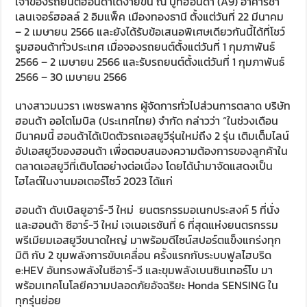
เจ้าของรถยนต์ฮอนด้าได้ง่ายขึ้น ณ บูทฮอนด้า (A9) อาคารชา
เลนเจอร์ฮอลล์ 2 อิมแพ็ค เมืองทองธานี ตั้งแต่วันที่ 22 มีนาคม
– 2 เมษายน 2566 และยังได้รับข้อเสนอพิเศษเดียวกันนี้ได้ที่โชว์
รูมฮอนด้าทั่วประเทศ เมื่อจองรถยนต์ตั้งแต่วันที่ 1 กุมภาพันธ์
2566 – 2 เมษายน 2566 และรับรถยนต์ตั้งแต่วันที่ 1 กุมภาพันธ์
2566 – 30 เมษายน 2566
นางสาวมนวรา เพชรพลากร ผู้จัดการทั่วไปส่วนการตลาด บริษัท
ฮอนด้า ออโตโมบิล (ประเทศไทย) จำกัด กล่าวว่า “ในช่วงเดือน
มีนาคมนี้ ฮอนด้าได้เปิดตัวรถเอสยูวีรุ่นใหม่ถึง 2 รุ่น เติมเต็มไลน์
อัปเอสยูวีของฮอนด้า เพื่อตอบสนองความต้องการของลูกค้าใน
ตลาดเอสยูวีที่เติบโตอย่างต่อเนื่อง โดยได้นำมาจัดแสดงเป็น
ไฮไลต์ในงานมอเตอร์โชว์ 2023 ได้แก่
ฮอนด้า ดับเบิลยูอาร์-วี ใหม่ ยนตรกรรมอเนกประสงค์ 5 ที่นั่ง
และฮอนด้า ซีอาร์-วี ใหม่ เจเนอเรชันที่ 6 ที่สุดแห่งยนตรกรรม
พรีเมียมเอสยูวีขนาดใหญ่ มาพร้อมดีไซน์สปอร์ตแข็งแกร่งทุก
มิติ กับ 2 ขุมพลังการขับเคลื่อน ครั้งแรกกับระบบฟูลไฮบริด
e:HEV อันทรงพลังในซีอาร์-วี และขุมพลังเบนซินเทอร์โบ มา
พร้อมเทคโนโลยีความปลอดภัยอัจฉริยะ Honda SENSING ใน
ทุกรุ่นย่อย