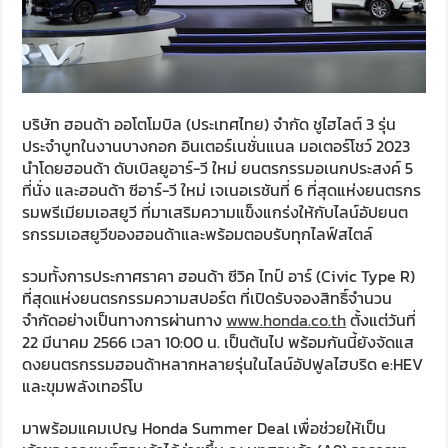
บริษัท ฮอนด้า ออโตโมบิล (ประเทศไทย) จำกัด ชูไฮไลต์ 3 รุ่น
ประจำบูทในงานบางกอก อินเตอร์เนชั่นแนล มอเตอร์โชว์ 2023
นำโดยฮอนด้า ดับเบิลยูอาร์-วี ใหม่ ยนตรกรรมอเนกประสงค์ 5
ที่นั่ง และฮอนด้า ซีอาร์-วี ใหม่ เจเนอเรชันที่ 6 ที่สุดแห่งยนตรกร
รมพรีเมียมเอสยูวี ที่มาเสริมความแข็งแกร่งให้กับไลน์อัปยนต
รกรรมเอสยูวีของฮอนด้าและพร้อมตอบรับทุกไลฟ์สไตล์
รวมทั้งการประกาศราคา ฮอนด้า ซีวิค ไทป์ อาร์ (Civic Type R)
ที่สุดแห่งยนตรกรรมความสปอร์ต ที่เปิดรับจองสิทธิ์จำนวน
จำกัดอย่างเป็นทางการผ่านทาง
www.honda.co.th
ตั้งแต่วันที่
22 มีนาคม 2566 เวลา 10:00 น. เป็นต้นไป พร้อมกันนี้ยังจัดแส
ดงยนตรกรรมฮอนด้าหลากหลายรุ่นในไลน์อัปฟูลไฮบริด e:HEV
และขุมพลังเทอร์โบ
มาพร้อมแคมเปญ Honda Summer Deal เพื่อช่วยให้เป็น