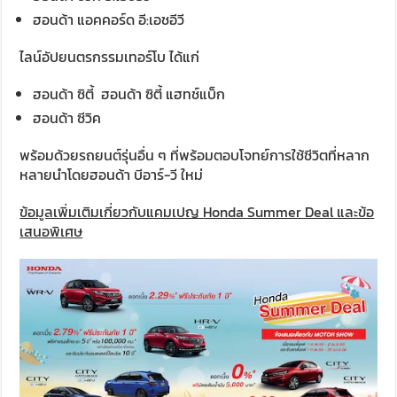
ฮอนด้า แอคคอร์ด อี:เอชอีวี
ไลน์อัปยนตรกรรมเทอร์โบ ได้แก่
ฮอนด้า ซิตี้ ฮอนด้า ซิตี้ แฮทช์แบ็ก
ฮอนด้า ซีวิค
พร้อมด้วยรถยนต์รุ่นอื่น ๆ ที่พร้อมตอบโจทย์การใช้ชีวิตที่หลาก
หลายนำโดยฮอนด้า บีอาร์-วี ใหม่
ข้อมูลเพิ่มเติมเกี่ยวกับแคมเปญ
Honda Summer Deal
และข้อ
เสนอพิเศษ