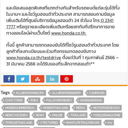
และข้อเสนอสุดพิเศษที่แตกต่างกันสำหรับรถยนต์แต่ละรุ่นได้ทั้ง
ในงานฯ และโชว์รูมฮอนด้าทั่วประเทศ สามารถสอบถามข้อมูล
เพิ่มเติมได้ที่ศูนย์บริการข้อมูลฮอนด้า 24 ชั่วโมง โทร
0 2341
7777
หรือดูรายละเอียดเพิ่มเติมหรือแชทกับที่ปรึกษาการขาย
ทางออนไลน์ผ่านเว็บไซต์
www.honda.co.th
ทั้งนี้ ลูกค้าสามารถทดลองขับได้ที่โชว์รูมฮอนด้าทั่วประเทศ โดย
ลูกค้าที่ลงทะเบียนและร่วมกิจกรรมทดลองขับทาง
www.honda.co.th/testdrive
ตั้งแต่วันที่ 1 กุมภาพันธ์ 2566 –
31 มีนาคม 2566 จะได้รับของที่ระลึกจากฮอนด้า**
Tags
ALLNEWHONDACRV
ALLNEWHONDAWRV
CAMPAIGN
CIVICTYPER
EHEV
FULLHYBRIDEHEV
HONDASENSING
HONDASUMMERDEAL
HONDATHAILAND
MEDIA
MOTORSHOW2023
NEWCIVICEHEV
NEWS
ONLINE
THAILAND
TORQUEMAGAZINE
TORQUETHAILAND
VTECTURBO
WHATLIFETRULYMEANS
ข่าว