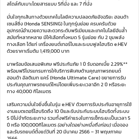
สไตล์กับเบาะโดยสารแบบ 5ที่นั่ง และ 7 ที่นั่ง
มั่นใจทุกเส้นทางด้วยเทคโนโลยีความปลอดภัยอัจฉริยะ ฮอนด้า
เซนส์ซิ่ง (Honda SENSING) ในทุกรุ่นย่อย ครบครันด้วย
อุปกรณ์อำนวยความสะดวกระดับพรีเมียมและเทคโนโลยีอันล้ำ
สมัยที่หลากหลาย มีให้เลือกทั้งหมด 5 รุ่นย่อย กับ 2 ขุมพลัง
ทางเลือก ได้แก่ เครื่องยนต์เทอร์โบและระบบฟูลไฮบริด e:HEV
ด้วยราคาเริ่มต้น 1,419,000 บาท
มาพร้อมข้อเสนอพิเศษ ฟรีประกันภัย 1 ปี รับดอกเบี้ย 2.29%**
พร้อมฟรีโปรแกรมการให้บริการพิเศษด้านคุณภาพรถยนต์
ฮอนด้า อัลติเมท แคร์ (Honda Ultimate Care) ขยายการรับ
ประกันคุณภาพรถยนต์ใหม่โดยเพิ่มระยะเวลาอีก 2 ปี หรือระยะ
ทาง 40,000 กิโลเมตร
เสริมความมั่นใจยิ่งขึ้นในรุ่น e:HEV ด้วยการรับประกันอายุการใช้
งานแบตเตอรี่ไฮบริดถึง 10 ปีและรับประกันระบบไฮบริดทั้งระบบ
5 ปีไม่จำกัดระยะทาง รวมทั้งฟรีค่าแรงในการเช็กระยะเป็นเวลา 5
ปี หรือ 100,000กิโลเมตร
(อย่างใดอย่างหนึ่งถึงก่อน)
เมื่อจอง
และรับรถยนต์ตั้งแต่วันที่ 20 มีนาคม 2566 – 31 พฤษภาคม
2566