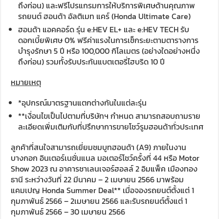
ถึงก่อน) และฟรีโปรแกรมการให้บริการพิเศษด้านคุณภาพ
รถยนต์ ฮอนด้า อัลติเมท แคร์ (Honda Ultimate Care)
ฮอนด้า แอคคอร์ด รุ่น e:HEV EL+ และ e:HEV TECH รับ
ดอกเบี้ยพิเศษ 0% ฟรีค่าแรงในการเช็กระยะตามตารางการ
บำรุงรักษา 5 ปี หรือ 100,000 กิโลเมตร (อย่างใดอย่างหนึ่ง
ถึงก่อน) รวมทั้งรับประกันแบตเตอรี่ไฮบริด 10 ปี
หมายเหตุ
*อุปกรณ์มาตรฐานแตกต่างกันในแต่ละรุ่น
**เงื่อนไขเป็นไปตามที่บริษัทฯ กำหนด สามารถสอบถามราย
ละเอียดเพิ่มเติมกับที่ปรึกษาการขายโชว์รูมฮอนด้าทั่วประเทศ
ลูกค้าที่สนใจสามารถเยี่ยมชมบูทฮอนด้า (A9) ภายในงาน
บางกอก อินเตอร์เนชั่นแนล มอเตอร์โชว์ครั้งที่ 44 หรือ Motor
Show 2023 ณ อาคารชาเลนเจอร์ฮอลล์ 2 อิมแพ็ค เมืองทอง
ธานี ระหว่างวันที่ 22 มีนาคม – 2 เมษายน 2566 มาพร้อม
แคมเปญ Honda Summer Deal** เมื่อจองรถยนต์ตั้งแต่ 1
กุมภาพันธ์ 2566 – 2เมษายน 2566 และรับรถยนต์ตั้งแต่ 1
กุมภาพันธ์ 2566 – 30 เมษายน 2566