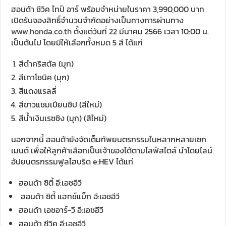
ฮอนด้า ซีวิค ไทป์ อาร์ พร้อมจำหน่ายในราคา 3,990,000 บาท
เปิดรับจองสิทธิ์จำนวนจำกัดอย่างเป็นทางการผ่านทาง
www.honda.co.th
ตั้งแต่วันที่ 22 มีนาคม 2566 เวลา 10:00 น.
เป็นต้นไป โดยมีให้เลือกทั้งหมด 5 สี ได้แก่
สีดำคริสตัล (มุก)
สีเทาโซนิค (มุก)
สีแดงแรลลี่
สีขาวแชมเปียนชิป (สีใหม่)
สีน้ำเงินเรซซิง (มุก) (สีใหม่)
นอกจากนี้ ฮอนด้ายังจัดเต็มทัพยนตรกรรมในหลากหลายเซก
เมนต์ เพื่อให้ลูกค้าเลือกเป็นเจ้าของได้ตามไลฟ์สไตล์ นำโดยไลน์
อัปยนตรกรรมฟูลไฮบริด e:HEV ได้แก่
ฮอนด้า ซิตี้ อี:เอชอีวี
ฮอนด้า ซิตี้ แฮทช์แบ็ก อี:เอชอีวี
ฮอนด้า เอชอาร์-วี อี:เอชอีวี
ฮอนด้า ซีวิค อี:เอชอีวี