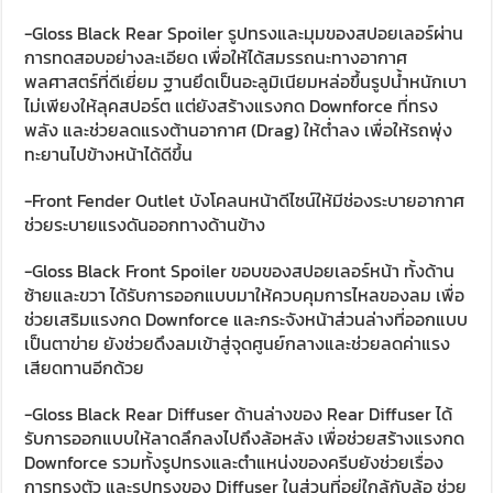
-Gloss Black Rear Spoiler
รูปทรงและมุมของสปอยเลอร์ผ่าน
การทดสอบอย่างละเอียด เพื่อให้ได้สมรรถนะทางอากาศ
พลศาสตร์ที่ดีเยี่ยม ฐานยึดเป็นอะลูมิเนียมหล่อขึ้นรูปน้ำหนักเบา
ไม่เพียงให้ลุคสปอร์ต แต่ยังสร้างแรงกด Downforce ที่ทรง
พลัง และช่วยลดแรงต้านอากาศ (Drag) ให้ต่ำลง เพื่อให้รถพุ่ง
ทะยานไปข้างหน้าได้ดีขึ้น
-Front Fender Outlet
บังโคลนหน้าดีไซน์ให้มีช่องระบายอากาศ
ช่วยระบายแรงดันออกทางด้านข้าง
-Gloss Black Front Spoiler
ขอบของสปอยเลอร์หน้า ทั้งด้าน
ซ้ายและขวา ได้รับการออกแบบมาให้ควบคุมการไหลของลม เพื่อ
ช่วยเสริมแรงกด Downforce และกระจังหน้าส่วนล่างที่ออกแบบ
เป็นตาข่าย ยังช่วยดึงลมเข้าสู่จุดศูนย์กลางและช่วยลดค่าแรง
เสียดทานอีกด้วย
-Gloss Black Rear Diffuser
ด้านล่างของ Rear Diffuser ได้
รับการออกแบบให้ลาดลึกลงไปถึงล้อหลัง เพื่อช่วยสร้างแรงกด
Downforce รวมทั้งรูปทรงและตำแหน่งของครีบยังช่วยเรื่อง
การทรงตัว และรูปทรงของ Diffuser ในส่วนที่อยู่ใกล้กับล้อ ช่วย