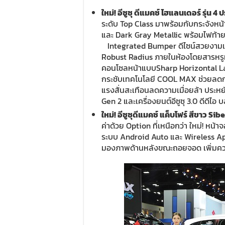
ใหม่! อีซูซุ ดีแมคซ์ ไฮแลนเดอร์ รุ่น
4
ป
ระดับ Top Class มาพร้อมกับกระจังห
และ Dark Gray Metallic พร้อมไฟท้ายด
Integrated Bumper ดีไซน์สวยงามเป็น
Robust Radius ภายในห้องโดยสารหรูห
คอนโซลหน้าแบบSharp Horizontal Laye
กระชับเทคโนโลยี COOL MAX ช่วยลดกา
แรงสั่นสะเทือนลดความเมื่อยล้า ประหยัดน
Gen 2 และเครื่องยนต์อีซูซุ 3.0 ดีดีไอ บ
ใหม่! อีซูซุดีแมคซ์ แค็บโฟร์ สีขาว
Sibe
ค่าด้วย Option ที่เหนือกว่า ใหม่! หน
ระบบ Android Auto และ Wireless Ap
มองภาพด้านหลังขณะถอยจอด เพิ่มค