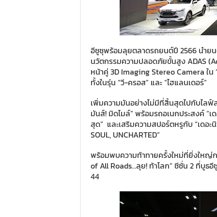
อีซูซุพร้อมลุยตลาดรถยนต์ปี 2566 นำย
นวัตกรรมความปลอดภัยขั้นสูง ADAS (A
หน้าคู่ 3D Imaging Stereo Camera ใน “
ทั้งในรุ่น “วี-ครอส” และ “ไฮแลนเดอร์”
เพิ่มความมันอย่างไม่มีที่สิ้นสุดไปกับไลฟ์ส
มันส์! มิดไมล์” พร้อมรถอเนกประสงค์ “เ
สุด” และเสริมความสปอร์ตหรูกับ “เดอะน
SOUL, UNCHARTED”
พร้อมพบความท้าทายครั้งใหม่ที่ยิ่งใหญ่
of All Roads…ลุย! ท้าโลก” ซีซั่น 2 ที่บูธอ
44