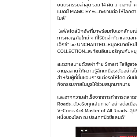
ยนตรกรรมล่าสุด รวม 14 คัน มาตอกย้ำความส
แมคซ์ MAGIC EYEs…ทะยานต่อ ให้โลกตาม” “ให
ไมล์”
ไลฟ์สไตล์ปิกอัพที่มาพร้อมกับเอกลักษณ์
การผจญภัยใหม่ ๆ ที่ไร้ขีดจำกัด และนอก
เอ็กซ์” be UNCHARTED…หมุดหมายใหม่ไม่ส
COLLECTION…สะท้อนอินเนอร์คุณกับหมุดห
สะดวกสบายด้วยฝาท้าย Smart Tailgate
ชาญฉลาด ให้ความรู้สึกเหนือระดับอย่างไม่
สำหรับผู้ที่ชื่นชอบการแต่งรถให้โดดเด่น
กิจกรรมภายในบูธให้ร่วมสนุกมากมาย
และจากความสำเร็จจากการทำการตลาดภาย
Roads…ตัวจริงทุกเส้นทาง” อย่างต่อเนื่อง
V-Cross 4×4 Master of All Roads…ลุย! ท้า
หนึ่งของโลก ณ ประเทศนิวซีแลนด์”