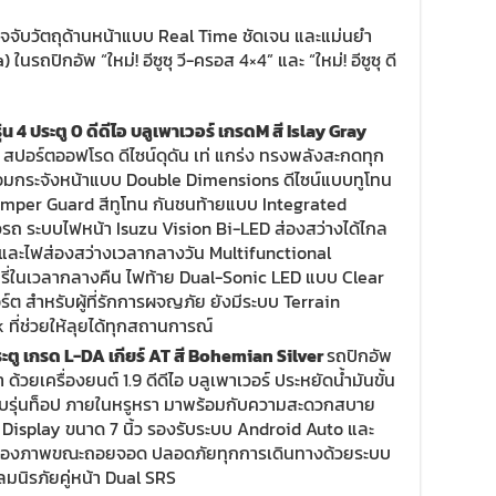
วจจับวัตถุด้านหน้าแบบ Real Time ชัดเจน และแม่นยำ
รถปิกอัพ “ใหม่! อีซูซุ วี-ครอส 4×4” และ “ใหม่! อีซูซุ ดี
ุ่น
4
ประตู
0
ดีดีไอ บลูเพาเวอร์ เกรด
M
สี
Islay Gray
ว สปอร์ตออฟโรด ดีไซน์ดุดัน เท่ แกร่ง ทรงพลังสะกดทุก
้อมกระจังหน้าแบบ Double Dimensions ดีไซน์แบบทูโทน
mper Guard สีทูโทน กันชนท้ายแบบ Integrated
วรถ ระบบไฟหน้า Isuzu Vision Bi-LED ส่องสว่างได้ไกล
ิ และไฟส่องสว่างเวลากลางวัน Multifunctional
รี่ในเวลากลางคืน ไฟท้าย Dual-Sonic LED แบบ Clear
์ต สำหรับผู้ที่รักการผจญภัย ยังมีระบบ Terrain
ี่ช่วยให้ลุยได้ทุกสถานการณ์
ะตู เกรด
L-DA
เกียร์
AT
สี
Bohemian Silver
รถปิกอัพ
วยเครื่องยนต์ 1.9 ดีดีไอ บลูเพาเวอร์ ประหยัดน้ำมันขั้น
ับรุ่นท็อป ภายในหรูหรา มาพร้อมกับความสะดวกสบาย
Display ขนาด 7 นิ้ว รองรับระบบ Android Auto และ
งมองภาพขณะถอยจอด ปลอดภัยทุกการเดินทางด้วยระบบ
นิรภัยคู่หน้า Dual SRS