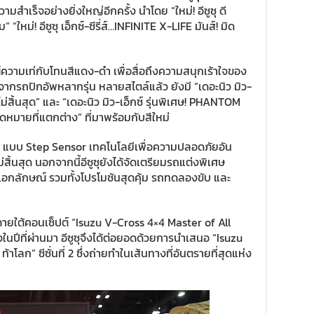
ำเร็จอย่างยิ่งใหญ่อีกครั้ง นำโดย “ใหม่! อีซูซุ ดี
ม่! อีซูซุ เอ็กซ์-ซีรี่ส์…INFINITE X-LIFE มันส์! มิด
ความเท่กับโทนสีแดง-ดำ เพื่อสื่อถึงความสนุกเร้าใจของ
จากรถปิกอัพหลากรุ่น หลายสไตล์แล้ว ยังมี “เดอะนิว มิว-
ิ้นสุด” และ “เดอะนิว มิว-เอ็กซ์ รุ่นพิเศษ! PHANTOM
มายที่แตกต่าง” ที่มาพร้อมกับสีใหม่
 แบบ Step Sensor เทคโนโลยีเพื่อความปลอดภัยอัน
สิ้นสุด นอกจากนี้อีซูซุยังได้จัดเตรียมรถแต่งพิเศษ
มีเอกลักษณ์ รวมทั้งโปรโมชันสุดคุ้ม รถทดลองขับ และ
ใต้คอนเซ็ปต์ “Isuzu V-Cross 4×4 Master of All
ในปีที่ผ่านมา อีซูซุจึงได้ต่อยอดด้วยการนำเสนอ “Isuzu
โลก” ซีซั่นที่ 2 ซึ่งถ่ายทำในเส้นทางที่อันตรายที่สุดแห่ง