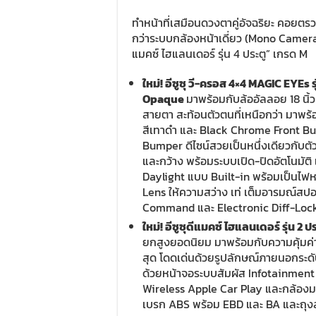
ทำหน้าที่เสมือนดวงตาคู่อัจฉริยะ คอยตร
กว่าระบบกล้องหน้าเดี่ยว (Mono Camera) ใน
แมคซ์ ไฮแลนเดอร์ รุ่น 4 ประตู” เกรด M
ใหม่
!
อีซูซุ วี-ครอส
4×4 MAGIC EYEs
ร
Opaque
มาพร้อมกับล้ออัลลอย 18 นิ้
สายตา สะท้อนตัวตนที่เหนือกว่า มาพร
สีเทาดำ และ Black Chrome Front Bu
Bumper ดีไซน์สวยเป็นหนึ่งเดียวกับตั
และกว้าง พร้อมระบบเปิด-ปิดอัตโนมัต
Daylight แบบ Built-in พร้อมเป็นไฟห
Lens ให้ความสว่าง เท่ เต็มอารมณ์สปอร
Command และ Electronic Diff-Lock ท
ใหม่! อีซูซุดีแมคซ์ ไฮแลนเดอร์ รุ่น
2
ปร
ยกสูงยอดนิยม มาพร้อมกับความคุ้มค่า ด้
สุด โดดเด่นด้วยรูปลักษณ์ภายนอกระด
ด้วยหน้าจอระบบสัมผัส Infotainment 
Wireless Apple Car Play และกล้อ
เบรก ABS พร้อม EBD และ BA และถุงลม