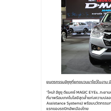
ยนตรกรรมอีซูซุที่ยกขบวนมาโชว์ในงาน มีด
“ใหม่! อีซูซุ ดีแมคซ์ MAGIC EYEs…ทะยานต่
ที่มาพร้อมเทคโนโลยีสุดล้ำแห่งความปลอด
Assistance Systems) พร้อมนวัตกรรมกล้
แรกของรถปิกอัพเมืองไทย