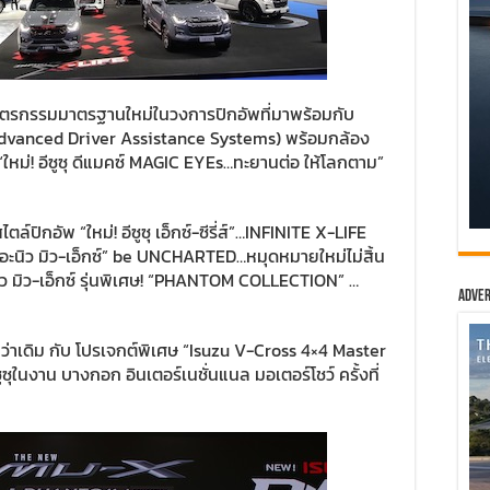
นตรกรรมมาตรฐานใหม่ในวงการปิกอัพที่มาพร้อมกับ
dvanced Driver Assistance Systems) พร้อมกล้อง
ใหม่! อีซูซุ ดีแมคซ์ MAGIC EYEs…ทะยานต่อ ให้โลกตาม”
ไตล์ปิกอัพ “ใหม่! อีซูซุ เอ็กซ์-ซีรี่ส์”…INFINITE X-LIFE
ดอะนิว มิว-เอ็กซ์” be UNCHARTED…หมุดหมายใหม่ไม่สิ้น
ิว มิว-เอ็กซ์ รุ่นพิเศษ! “PHANTOM COLLECTION” …
Adver
กว่าเดิม กับ โปรเจกต์พิเศษ “Isuzu V-Cross 4×4 Master
ีซูซุในงาน บางกอก อินเตอร์เนชั่นแนล มอเตอร์โชว์ ครั้งที่