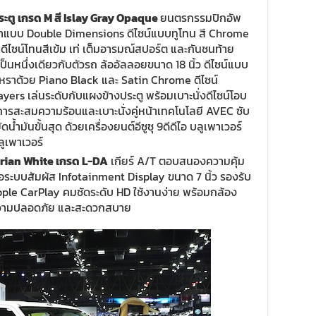
ระตู เกรด
M
สี
Islay Gray Opaque
ยนตรกรรมปิกอัพ
น้าแบบ Double Dimensions ดีไซน์แบบทูโทน สี Chrome
ีไซน์โทนสีเข้ม เท่ เต็มอารมณ์สปอร์ต และกันชนท้าย
หนึ่งเดียวกับตัวรถ ล้ออัลลอยขนาด 18 นิ้ว ดีไซน์แบบ
ราด้วย Piano Black และ Satin Chrome ดีไซน์
rs เล่นระดับกับแผงข้างประตู พร้อมเบาะนั่งดีไซน์โอบ
รสะสมความร้อนและเบาะนั่งคู่หน้าเทคโนโลยี AVEC ซับ
้ำมันขั้นสุด ด้วยเครื่องยนต์อีซูซุ 9ดีดีไอ บลูเพาเวอร์
ลูเพาเวอร์
rian White
เกรด
L-DA
เกียร์ A/T ตอบสนองความคุ้ม
้าจอระบบสัมผัส Infotainment Display ขนาด 7 นิ้ว รองรับ
ple CarPlay คมชัดระดับ HD ใช้งานง่าย พร้อมกล้อง
วามปลอดภัย และสะดวกสบาย