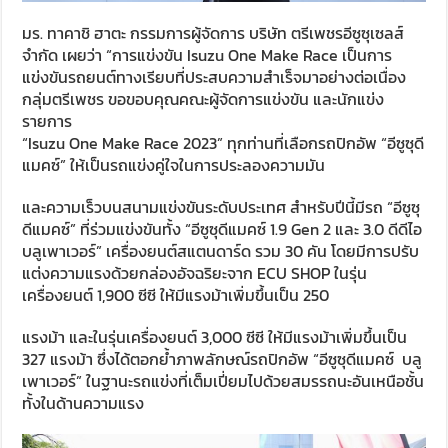
มร. ทาคาชิ ฮาตะ กรรมการผู้จัดการ บริษัท ตรีเพชรอีซูซุเซลส์
จำกัด เผยว่า “การแข่งขัน Isuzu One Make Race เป็นการ
แข่งขันรถยนต์ทางเรียบที่ประสบความสำเร็จมาอย่างต่อเนื่อง
กลุ่มตรีเพชร ขอขอบคุณคณะผู้จัดการแข่งขัน และนักแข่ง
รายการ
“Isuzu One Make Race 2023” ทุกท่านที่เลือกรถปิกอัพ “อีซูซุดี
แมคซ์” ให้เป็นรถแข่งคู่ใจในการประลองความมัน
และความเร็วบนสนามแข่งขันระดับประเทศ สำหรับปีนี้มีรถ “อีซูซุ
ดีแมคซ์” ที่ร่วมแข่งขันทั้ง “อีซูซุดีแมคซ์ 1.9 Gen 2 และ 3.0 ดีดีไอ
บลูเพาเวอร์” เครื่องยนต์สแตนดาร์ด รวม 30 คัน โดยมีการปรับ
แต่งความแรงด้วยกล่องอัจฉริยะจาก ECU SHOP ในรุ่น
เครื่องยนต์ 1,900 ซีซี ให้มีแรงม้าเพิ่มขึ้นเป็น 250
แรงม้า และในรุ่นเครื่องยนต์ 3,000 ซีซี ให้มีแรงม้าเพิ่มขึ้นเป็น
327 แรงม้า ซึ่งได้ตอกย้ำภาพลักษณ์รถปิกอัพ “อีซูซุดีแมคซ์ บลู
เพาเวอร์” ในฐานะรถแข่งที่เต็มเปี่ยมไปด้วยสมรรถนะอันเหนือชั้น
ทั้งในด้านความแรง