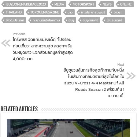
ISUZUONEMAKERACE2023
MEDIA
MOTORSPORT
NEWS
ONLINE
THAILAND
TORQUEMAGAZINE
ข่าว
ข่าวประชาสัมพันธ์
ข่าวรถ
ข่าวในประเทศ
ทะยานต่อให้โลกตาม
อีซูซุ
อีซูซุดีแมคซ์
ไฮแลนเดอร์
Previous
ไทร์พลัส จัดแคมเปญเด็ด “โปรร้อน
ก่อนเที่ยว” สาดความสุข ลดจุกๆ รับ
วันหยุดยาว แจกส่วนลดมูลค่าสูงสุด
4,000 บาท
Next
อีซูซุชวนลุ้นภารกิจสุดท้าทายกับหนึ่ง
ในเส้นทางที่อันตรายที่สุดในโลก ใน
Isuzu V-Cross 4×4 Master Of All
Roads Season 2 พร้อมกัน 1
เมษายนนี้
Related Articles