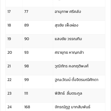
17
77
อานุภาพ ศรีคลัง
18
89
สุรชัย เพ็งผ่อง
19
90
แสงชัย วรรณทิม
20
93
ศรายุทธ หาญกล้า
21
98
วุฒิภัทร คงกฤติพงศ์
22
99
ฐณะวัฒน์ ตั้งจิตรมณีศักดา
23
111
พิสิทธ์ ลิ้มตระกูล
24
168
จักรณัฎฐ มากสัมพันธ์