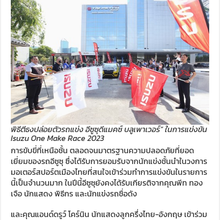
พิธีตีธงปล่อยตัวรถแข่ง อีซูซุดีแมคซ์ บลูเพาเวอร์” ในการแข่งขัน
Isuzu One Make Race 2023
การขับขี่ที่เหนือชั้น ตลอดจนมาตรฐานความปลอดภัยที่ยอด
เยี่ยมของรถอีซูซุ ซึ่งได้รับการยอมรับจากนักแข่งชั้นนำในวงการ
มอเตอร์สปอร์ตเมืองไทยที่สนใจเข้าร่วมทำการแข่งขันในรายการ
นี้เป็นจำนวนมาก ในปีนี้อีซูซุยังคงได้รับเกียรติจากคุณพีท ทอง
เจือ นักแสดง พิธีกร และนักแข่งรถชื่อดัง
และคุณแอนด์ดรูว์ โคร์นิน นักแสดงลูกครึ่งไทย-อังกฤษ เข้าร่วม