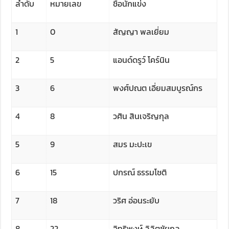
ลำดับ
หมายเลข
ชื่อนักแข่ง
1
0
สัญญา พลเยี่ยม
2
5
แอนด์ดรูว์ โคร์นิน
3
6
พงศ์ปณต เอี่ยมสมบูรณ์กร
4
8
วศิน สินเจริญกุล
5
9
สมร มะปะเข
6
15
ปกรณ์ ธรรมโชติ
7
18
วริศ อ่อนระยับ
8
22
อิทธิพงษ์ ลิลิตชัยกุล