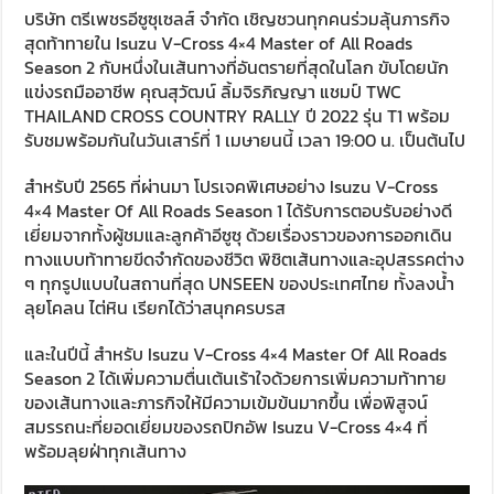
บริษัท ตรีเพชรอีซูซุเซลส์ จำกัด เชิญชวนทุกคนร่วมลุ้นภารกิจ
สุดท้าทายใน Isuzu V-Cross 4×4 Master of All Roads
Season 2 กับหนึ่งในเส้นทางที่อันตรายที่สุดในโลก ขับโดยนัก
แข่งรถมืออาชีพ คุณสุวัฒน์ ลิ้มจิรภิญญา แชมป์ TWC
THAILAND CROSS COUNTRY RALLY ปี 2022 รุ่น T1 พร้อม
รับชมพร้อมกันในวันเสาร์ที่ 1 เมษายนนี้ เวลา 19:00 น. เป็นต้นไป
สำหรับปี 2565 ที่ผ่านมา โปรเจคพิเศษอย่าง Isuzu V-Cross
4×4 Master Of All Roads Season 1 ได้รับการตอบรับอย่างดี
เยี่ยมจากทั้งผู้ชมและลูกค้าอีซูซุ ด้วยเรื่องราวของการออกเดิน
ทางแบบท้าทายขีดจำกัดของชีวิต พิชิตเส้นทางและอุปสรรคต่าง
ๆ ทุกรูปแบบในสถานที่สุด UNSEEN ของประเทศไทย ทั้งลงน้ำ
ลุยโคลน ไต่หิน เรียกได้ว่าสนุกครบรส
และในปีนี้ สำหรับ Isuzu V-Cross 4×4 Master Of All Roads
Season 2 ได้เพิ่มความตื่นเต้นเร้าใจด้วยการเพิ่มความท้าทาย
ของเส้นทางและภารกิจให้มีความเข้มข้นมากขึ้น เพื่อพิสูจน์
สมรรถนะที่ยอดเยี่ยมของรถปิกอัพ Isuzu V-Cross 4×4 ที่
พร้อมลุยฝ่าทุกเส้นทาง