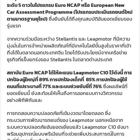
ระดับ
5
ดาวในโปรแกรม
Euro NCAP
หรือ
European New
Car Assessment Programme
(
โปรแกรมประเมินรถยนต์ใหม่
ตามมาตรฐานยุโรป)
ซึ่งยืนยันได้ถึงคุณสมบัติอันยอดเยี่ยมของ
รุ่นแรก
จากความร่วมมือระหว่าง
Stellantis
และ
Leapmotor
ที่มีความ
มุ่งมั่นในการจำหน่ายผลิตภัณฑ์ที่มีเทคโนโลยีขั้นสูงในราคาที่เข้า
ถึงได้ในตลาดนอกประเทศจีน โดยได้รับประโยชน์จากเครือข่าย
ธุรกิจที่แข็งแกร่งของ
Stellantis
ในตลาดต่างประเทศ
สถาบัน
Euro NCAP
ได้ให้คะแนน
Leapmotor C10
ไว้ดังนี้ การ
ปกป้องผู้ใหญ่ที่
89%
การปกป้องเด็กที่
85%
การปกป้องผู้ใช้
ถนนที่เปราะบางที่
77%
และระบบช่วยขับขี่ที่
76%
ซึ่งผลลัพธ์ที่
ยอดเยี่ยมนี้ ยังสะท้อนให้เห็นถึงการออกแบบทางวิศวกรรม
อย่างพิถีพิถันและ
การทดสอบความปลอดภัยที่เข้มงวดมาโดยตลอด ซึ่ง
กระบวนการพัฒนารถยนต์ของ
Leapmotor
นอกเหนือจาก
ระบบความปลอดภัยอันยอดเยี่ยมแล้ว
Leapmotor C10
ยังมา
พร้อมอุปกรณ์แบบพรีเมียมที่จะช่วยเพิ่มประสบการณ์ในการ