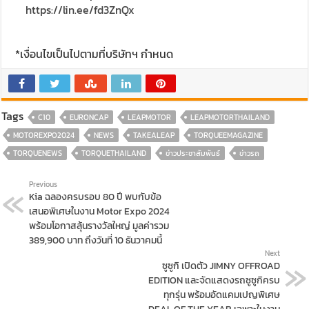
https://lin.ee/fd3ZnQx
*เงื่อนไขเป็นไปตามที่บริษัทฯ กำหนด
Tags
C10
EURONCAP
LEAPMOTOR
LEAPMOTORTHAILAND
MOTOREXPO2024
NEWS
TAKEALEAP
TORQUEEMAGAZINE
TORQUENEWS
TORQUETHAILAND
ข่าวประชาสัมพันธ์
ข่าวรถ
Previous
Kia ฉลองครบรอบ 80 ปี พบกับข้อ
เสนอพิเศษในงาน Motor Expo 2024
พร้อมโอกาสลุ้นรางวัลใหญ่ มูลค่ารวม
389,900 บาท ถึงวันที่ 10 ธันวาคมนี้
Next
ซูซูกิ เปิดตัว JIMNY OFFROAD
EDITION และจัดแสดงรถซูซูกิครบ
ทุกรุ่น พร้อมอัดแคมเปญพิเศษ