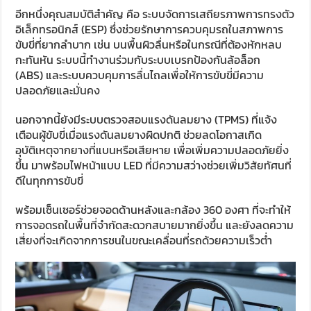
อีกหนึ่งคุณสมบัติสำคัญ คือ ระบบจัดการเสถียรภาพการทรงตัว
อิเล็กทรอนิกส์ (
ESP)
ซึ่งช่วยรักษาการควบคุมรถในสภาพการ
ขับขี่ที่ยากลำบาก เช่น บนพื้นผิวลื่นหรือในกรณีที่ต้องหักหลบ
กะทันหัน ระบบนี้ทำงานร่วมกับระบบเบรกป้องกันล้อล็อก
(
ABS)
และระบบควบคุมการลื่นไถลเพื่อให้การขับขี่มีความ
ปลอดภัยและมั่นคง
นอกจากนี้ยังมีระบบตรวจสอบแรงดันลมยาง (
TPMS)
ที่แจ้ง
เตือนผู้ขับขี่เมื่อแรงดันลมยางผิดปกติ ช่วยลดโอกาสเกิด
อุบัติเหตุจากยางที่แบนหรือเสียหาย เพื่อเพิ่มความปลอดภัยยิ่ง
ขึ้น มาพร้อมไฟหน้าแบบ
LED
ที่มีความสว่างช่วยเพิ่มวิสัยทัศนที่
ดีในทุกการขับขี่
พร้อมเซ็นเซอร์ช่วยจอดด้านหลังและกล้อง
360
องศา ที่จะทำให้
การจอดรถในพื้นที่จำกัดสะดวกสบายมากยิ่งขึ้น และยังลดความ
เสี่ยงที่จะเกิดจากการชนในขณะเคลื่อนที่รถด้วยความเร็วต่ำ