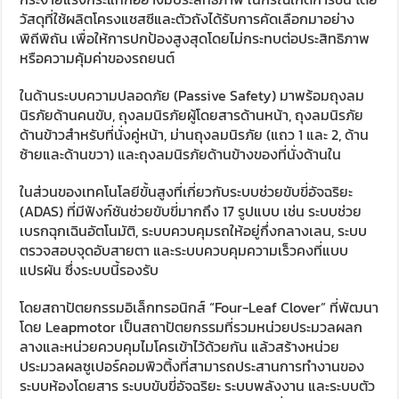
วัสดุที่ใช้ผลิตโครงแชสซีและตัวถังได้รับการคัดเลือกมาอย่าง
พิถีพิถัน เพื่อให้การปกป้องสูงสุดโดยไม่กระทบต่อประสิทธิภาพ
หรือความคุ้มค่าของรถยนต์
ในด้านระบบความปลอดภัย (
Passive Safety)
มาพร้อมถุงลม
นิรภัยด้านคนขับ
,
ถุงลมนิรภัยผู้โดยสารด้านหน้า
,
ถุงลมนิรภัย
ด้านข้าวสำหรับที่นั่งคู่หน้า
,
ม่านถุงลมนิรภัย (แถว
1
และ
2,
ด้าน
ซ้ายและด้านขวา) และถุงลมนิรภัยด้านข้างของที่นั่งด้านใน
ในส่วนของเทคโนโลยีขั้นสูงที่เกี่ยวกับระบบช่วยขับขี่อัจฉริยะ
(
ADAS)
ที่มีฟังก์ชันช่วยขับขี่มากถึง
17
รูปแบบ เช่น ระบบช่วย
เบรกฉุกเฉินอัตโนมัติ
,
ระบบควบคุมรถให้อยู่กึ่งกลางเลน
,
ระบบ
ตรวจสอบจุดอับสายตา และระบบควบคุมความเร็วคงที่แบบ
แปรผัน ซึ่งระบบนี้รองรับ
โดยสถาปัตยกรรมอิเล็กทรอนิกส์ “
Four-Leaf Clover
” ที่พัฒนา
โดย
Leapmotor
เป็นสถาปัตยกรรมที่รวมหน่วยประมวลผลก
ลางและหน่วยควบคุมไมโครเข้าไว้ด้วยกัน แล้วสร้างหน่วย
ประมวลผลซูเปอร์คอมพิวติ้งที่สามารถประสานการทำงานของ
ระบบห้องโดยสาร ระบบขับขี่อัจฉริยะ ระบบพลังงาน และระบบตัว