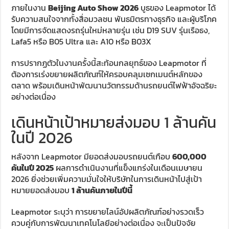
ภายในงาน
Beijing Auto Show 2026
บูธของ Leapmotor ได้
รับความสนใจจากทั้งสื่อมวลชน พันธมิตรทางธุรกิจ และผู้บริโภค
โดยมีการจัดแสดงรถรุ่นใหม่หลายรุ่น เช่น D19 SUV รุ่นเรือธง,
Lafa5 หรือ B05 Ultra และ A10 หรือ B03X
การปรากฏตัวในงานครั้งนี้สะท้อนกลยุทธ์ของ Leapmotor ที่
ต้องการเร่งขยายผลิตภัณฑ์ให้ครอบคลุมเซกเมนต์หลักของ
ตลาด พร้อมเดินหน้าพัฒนานวัตกรรมด้านรถยนต์ไฟฟ้าอัจฉริยะ
อย่างต่อเนื่อง
เดินหน้าเป้าหมายส่งมอบ 1 ล้านคัน
ในปี 2026
หลังจาก Leapmotor มียอดส่งมอบรถยนต์เกือบ
600,000
คันในปี 2025
ผลการดำเนินงานที่แข็งแกร่งในเดือนเมษายน
2026 ยิ่งช่วยเพิ่มความมั่นใจให้บริษัทในการเดินหน้าไปสู่เป้า
หมายยอดส่งมอบ
1 ล้านคันภายในปีนี้
Leapmotor ระบุว่า การขยายไลน์อัปผลิตภัณฑ์อย่างรวดเร็ว
ควบคู่กับการพัฒนาเทคโนโลยีอย่างต่อเนื่อง จะเป็นปัจจัย