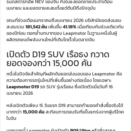
รนด์สตาร์ทอัพ NEV ของจีน ทั้งในแง่ยอดขายประจำเดือน
เมษายน และยอดขายสะสมตั้งแต่ต้นปีถึงปัจจุบัน
ขณะที่ช่วงเดือนมกราคมถึงเมษายน 2026 บริษัทมียอดส่งมอบ
สะสมรวม
181,542 คัน
เพิ่มขึ้น
41.18%
เมื่อเทียบกับช่วงเดียวกัน
ของปีก่อน ตอกย้ำบทบาทของ Leapmotor ในฐานะหนึ่งในผู้
ผลิตรถยนต์พลังงานใหม่ที่เติบโตเร็วในตลาดจีน
เปิดตัว D19 SUV เรือธง กวาด
ยอดจองกว่า 15,000 คัน
หนึ่งในปัจจัยสำคัญที่ผลักดันยอดส่งมอบของ Leapmotor คือ
ความต้องการรถรุ่นใหม่ที่เพิ่มขึ้นอย่างต่อเนื่อง โดยเฉพาะ
Leapmotor D19
รถ SUV รุ่นเรือธง ซึ่งเปิดตัวเมื่อวันที่ 16
เมษายน 2026
หลังเปิดตัวเพียง 15 วันแรก D19 สามารถทำยอดคำสั่งซื้อจริงได้
มากกว่า
15,000 คัน
สะท้อนการตอบรับที่แข็งแกร่งจากผู้บริโภค
ในจีน
นอกจากนี้ Leapmotor ยังเปิดตัว
B05 Ultra
หรือชื่อสากล