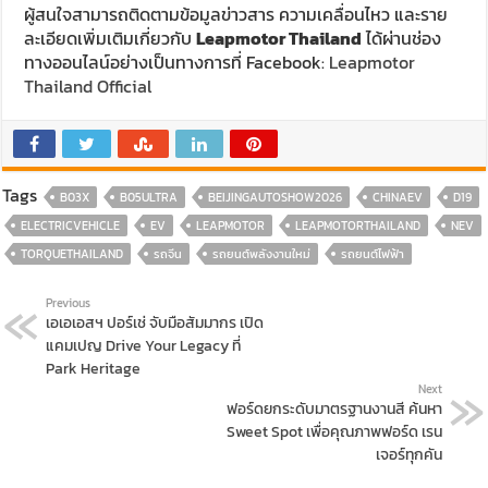
ผู้สนใจสามารถติดตามข้อมูลข่าวสาร ความเคลื่อนไหว และราย
ละเอียดเพิ่มเติมเกี่ยวกับ
Leapmotor Thailand
ได้ผ่านช่อง
ทางออนไลน์อย่างเป็นทางการที่ Facebook:
Leapmotor
Thailand Official
Tags
B03X
B05ULTRA
BEIJINGAUTOSHOW2026
CHINAEV
D19
ELECTRICVEHICLE
EV
LEAPMOTOR
LEAPMOTORTHAILAND
NEV
TORQUETHAILAND
รถจีน
รถยนต์พลังงานใหม่
รถยนต์ไฟฟ้า
Previous
เอเอเอสฯ ปอร์เช่ จับมือสัมมากร เปิด
แคมเปญ Drive Your Legacy ที่
Park Heritage
Next
ฟอร์ดยกระดับมาตรฐานงานสี ค้นหา
Sweet Spot เพื่อคุณภาพฟอร์ด เรน
เจอร์ทุกคัน