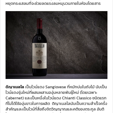
หยุดกระแสลมที่จะช่วยลดแรงลมหมุนวนภายในห้องโดยสาร
ติญาเนลโล
เป็นไวน์แดง Sangiovese ที่หมักบ่มในถังไม้ นับเป็น
ไวน์แดงรุ่นใหม่ที่ผสมผสานองุ่นหลายพันธุ์ใหม่ (โดยเฉพาะ
Cabernet) และเป็นหนึ่งในไวน์แดง Chianti Classico ชนิดแรก
ที่ไม่ได้ใช้องุ่นขาวในการผลิต ติญาเนลโลนับเป็นความสำเร็จครั้ง
สำคัญและเป็นไวน์ที่สื่อถึงจิตวิญญาณและคติของตระกูล อันติ