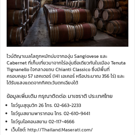
ไวน์ติญาเนลโลถูกหมักบ่มจากองุ่น Sangiovese และ
Cabernet ที่เก็บเกี่ยวมาจากไร่องุ่นชื่อเดียวกันในเมือง Tenuta
Tignanello ใจกลางแถบ Chianti Classico ซึ่งมีพื้นที่
ครอบคลุม 57 เฮคเตอร์ (141 เอเคอร์ หรือประมาณ 356 ไร่) และ
ได้รับแสงแดดจากทิศตะวันตกเฉียงใต้
ข้อมูลเพิ่มเติม กรุณาติดต่อ: มาเซราติ ประเทศไทย
โชว์รูมสุขุมวิท 26 โทร. 02-663-2233
โชว์รูมสยามพารากอน โทร. 02-610-9441
โชว์รูมไอคอนสยาม 02-117-4666
เว็บไซต์:
http://Thailand.Maserati.com/