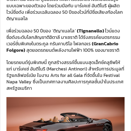
แบบเฉพาะของตัวเอง โดยร่วมมือกับ มาร์เคเซ่ อันติโนริ ผู้ผลิต
ไวน์ชื่อดัง เพื่อร่วมเฉลิมฉลอง 50 ปีของไวน์ที่มีชื่อเสียงก้องโลก
ติญาเนลโล
เพื่อร่วมฉลอง 50 ปีของ
‘
ติญาเนลโล
’
(Tignanello)
ไวน์แดง
ชื่อดังระดับโลกสัญชาติอิตาลี มาเซราติ ได้รังสรรค์ยนตรกรรม
เวอร์ชั่นพิเศษในตระกูล กรันคาบริโอ โฟลกอเร
(GranCabrio
Folgore)
สุดยอดรถยนต์พลังงานไฟฟ้า 100% ของมาเซราติ
โดยรถยนต์รุ่นพิเศษนี้ ถูกสร้างสรรค์ขึ้นแบบสุดเอ็กซ์คลูซีฟให้
แก่ มาร์เคเซ่ อันติโนริ (Marchesi Antinori) สำหรับการประมูลที่
รัฐแคลิฟอร์เนีย ในงาน Arts for all Gala ที่จัดขึ้นใน Festival
Napa Valley ซึ่งเป็นเทศกาลงานศิลปะการกุศลชั้นนำในประเทศ
สหรัฐอเมริกา