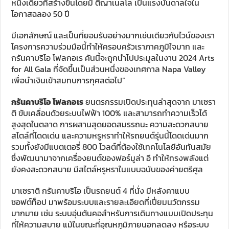
หนึ่งเดียวที่สร้างขึ้นโดยมี ติญาเนลโล เป็นแรงบันดาลใจใน
โอกาสฉลอง 50 ปี
มีเอกลักษณ์ และเป็นที่ยอมรับอย่างมากเช่นเดียวกับไวน์ของเรา
โครงการความร่วมมือนี้ทำให้ครอบครัวเราภาคภูมิใจมาก และ
กรันคาบริโอ โฟลกอเร คันนี้จะถูกนำไปประมูลในงาน 2024 Arts
for All Gala ที่จัดขึ้นเป็นส่วนหนึ่งของเทศกาล Napa Valley
เพื่อนำเงินเข้าสมทบการกุศลต่อไป”
กรันคาบริโอ โฟลกอเร
ยนตรกรรมเปิดประทุนล่าสุดจาก มาเซรา
ติ ขับเคลื่อนด้วยระบบไฟฟ้า 100% และสามารถทำความเร็วได้
สูงสุดในตลาด การผสานสุดยอดสมรรถนะ ความสะดวกสบาย
สไตล์ที่โดดเด่น และความหรูหราทำให้รถยนต์รุ่นนี้โดดเด่นมาก
รวมทั้งยังมีแบตเตอรี่ 800 โวลต์ที่ต้องใช้เทคโนโลยีอันทันสมัย
ซึ่งพัฒนามาจากเครื่องยนต์ของฟอร์มูล่า อี ทำให้ทรงพลังแต่
ยังคงสะดวกสบาย มีสไตล์หรูหราในแบบฉบับของค่ายตรีศูล
มาเซราติ กรันคาบริโอ เป็นรถยนต์ 4 ที่นั่ง มีหลังคาแบบ
ซอฟต์ท็อป มาพร้อมระบบและรายละเอียดที่เปี่ยมนวัตกรรม
มากมาย เช่น ระบบอุ่นต้นคอสำหรับการเดินทางแบบเปิดประทุน
ที่ให้ความสบาย แม้ในขณะที่อุณหภูมิภายนอกลดลง หรือระบบ