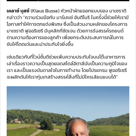
เคลาซ์ บุสซ์
(Klaus Busse) หัวหน้าฝ่ายออกแบบของ มาเซราติ
กล่าวว่า “ความร่วมมือกับ มาร์เคเซ่ อันติโนริ ในครั้งนี้ช่วยให้เรามี
โอกาสทำให้การตกแต่งพิเศษ ซึ่งเป็นส่วนงานหลักของโครงการ
มาเซราติ ฟูออริเซรี มีบุคลิกที่ชัดเจน ด้วยการรังสรรค์รถยนต์
ตามความต้องการของลูกค้า เพื่อยกระดับประสบการณ์ในการ
ขับให้โดดเด่นและน่าประทับใจยิ่งขึ้น
เช่นเดียวกับที่ไวน์ชั้นดีช่วยเพิ่มความประทับใจบนโต๊ะอาหารการ
เล่าเรื่องราวความเป็นสุดยอดสไตล์อิตาลีนับเป็นความภูมิใจของ
เรา และเป็นแรงบันดาลใจในการทำงาน โดยโปรแกรม ฟูออริเซรี
จะผลักดันให้เราทุ่มเทสร้างสรรค์สิ่งที่ไม่มีใครเลียนแบบได้”