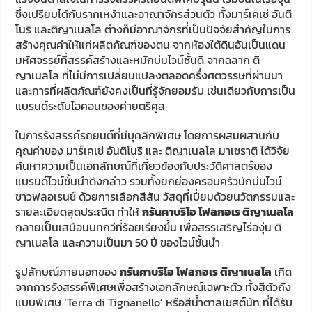
ซึ่งเปรียบได้กับรากเหง้าและอาณาจักรส่วนตัว ทั้งมาร์เคเซ่ อันติ
โนริ และติญาเนลโล ต่างก็มีอาณาจักรที่เป็นปัจจัยสำคัญในการ
สร้างคุณค่าให้แก่ผลิตภัณฑ์ของตน จากห้องใต้ดินอันเป็นแดน
มหัศจรรย์ที่สรรค์สร้างและหมักบ่มไวน์ชั้นดี จากฉลาก ติ
ญาเนลโล ที่ไม่มีการเปลี่ยนแปลงตลอดครึ่งศตวรรษที่ผ่านมา
และการที่ผลิตภัณฑ์ยังคงเป็นที่รู้จักยอมรับ เช่นเดียวกับการเป็น
แบรนด์ระดับไอคอนของค่ายตรีศูล
ในการรังสรรค์รถยนต์ที่มีบุคลิกพิเศษ โดยการผสมผสานกับ
คุณค่าของ มาร์เคเซ่ อันติโนริ และ ติญาเนลโล มาเซราติ ได้วิจัย
ค้นหาความเป็นเอกลักษณ์ที่เกี่ยวข้องกับประวัติศาสตร์ของ
แบรนด์ไวน์ชั้นนำดังกล่าว รวมทั้งยกย่องครอบครัวนักบ่มไวน์
ชาวฟลอเรนซ์ ด้วยการเลือกสีสัน วัสดุที่เปี่ยมด้วยนวัตกรรมและ
รายละเอียดสุดประณีต ทำให้
กรันคาบริโอ โฟลกอเร ติญาเนลโล
กลายเป็นเสมือนบทกวีที่ร้อยเรียงขึ้น เพื่อสรรเสริญไร่องุ่น ติ
ญาเนลโล และความเป็นมา 50 ปี ของไวน์ชั้นนำ
รูปลักษณ์ภายนอกของ
กรันคาบริโอ โฟลกอเร ติญาเนลโล
เกิด
จากการรังสรรค์พิเศษเพื่อสร้างเอกลักษณ์เฉพาะตัว ทั้งสีตัวถัง
แบบพิเศษ ‘Terra di Tignanello’ หรือสีน้ำตาลเชสต์นัท ที่ได้รับ