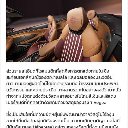
ส่วนรายละเอียดที่โรแมนติกที่สุดคือการตกแต่งภายใน ซึ่ง
สะท้อนเอกลักษณ์ของติญาเนลโล และเฉลิมฉลองประวัติอัน
ยาวนานของผู้ผลิตไวน์ได้ชัดเจน รวมทั้งนำธรรมเนียมประเพณี
นวัตกรรม และความประณีต มาผสานรวมกันอย่างลงตัว เบาะนั่ง
ทำจากหนังตกแต่งด้วยวัสดุหลายอย่างในโทนสีเงินและสีแดง
เบอร์กันดีที่ถักทอเข้าด้วยกันด้วยวัสดุของบริษัท Vegea
ซึ่งเป็นเส้นใยที่มีความยืดหยุ่นซึ่งพัฒนามาจากวัสดุในไร่องุ่น
ชวนให้นึกถึงต้นองุ่นที่เรียงรายเป็นแนวบนเนินเขาติญาเนลโลที่
มีหินอัลบาเรส (Alberese) อยู่ตรงกลางวัสดุนี้ทั้งดูเหมือนหนัง