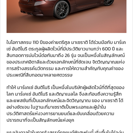
ในโอกาสครบ 110 ปีของค่ายตรีศูล มาเซราติ ได้ร่วมมือกับ มาร์เค
เซ่ อันติโนริ ตระกูลผู้ผลิตไวน์ที่มีประวัติยาวนานกว่า 600 ปี และ
สืบทอดการบ่มไวน์ต่อกันมาถึง 26 รุ่น จนเป็นหนึ่งในสัญลักษณ์
ของประเทศอิตาลีและด้วยเอกลักษณ์ที่ชัดเจน จิตวิญญาณแห่ง
การสร้างสรรค์นวัตกรรม และการให้ความสำคัญกับคุณค่าของ
ประเพณีที่สืบทอดมาหลายศตวรรษ
ทำให้ มาร์เคเซ่ อันติโนริ เป็นหนึ่งในบริษัทผู้ผลิตไวน์ที่ดีที่สุดของ
โลก มาร์เคเซ่ อันติโนริ และติญาเนลโล จึงสะท้อนถึงความรู้สึก
และแพสชันที่เป็นเอกลักษณ์และจิตวิญญาณ ของ มาเซราติ ได้
อย่างชัดเจน ในฐานะที่มาเซราติเป็นพระเอกและผู้นำใน
ประวัติศาสตร์แห่งวงการยานยนต์และขับเคลื่อนด้วยความ
ปรารถนาที่จะเป็นสัญลักษณ์แห่งยุค
แรงบันดาลใจในการรังสรรค์รถยนต์พิเศษรุ่นนี้ เริ่มขึ้นในไร่องุ่น