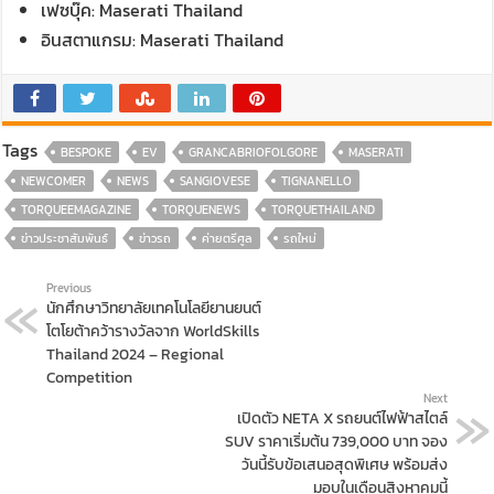
เฟซบุ๊ค: Maserati Thailand
อินสตาแกรม: Maserati Thailand
Tags
BESPOKE
EV
GRANCABRIOFOLGORE
MASERATI
NEWCOMER
NEWS
SANGIOVESE
TIGNANELLO
TORQUEEMAGAZINE
TORQUENEWS
TORQUETHAILAND
ข่าวประชาสัมพันธ์
ข่าวรถ
ค่ายตรีศูล
รถใหม่
Previous
นักศึกษาวิทยาลัยเทคโนโลยียานยนต์
โตโยต้าคว้ารางวัลจาก WorldSkills
Thailand 2024 – Regional
Competition
Next
เปิดตัว NETA X รถยนต์ไฟฟ้าสไตล์
SUV ราคาเริ่มต้น 739,000 บาท จอง
วันนี้รับข้อเสนอสุดพิเศษ พร้อมส่ง
มอบในเดือนสิงหาคมนี้