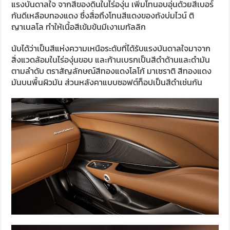
แรงบันดาลใจ จากสีของดินในไร่องุ่น เพิ่มโทนอบอุ่นด้วยสีเบอร์
กันดีเหลือบทองแดง ซึ่งสื่อถึงโทนสีแดงของถังบ่มไวน์ ติ
ญาเนลโล ทำให้เนื้อสีเข้มข้นมีเงาเมทัลลิก
นับได้ว่าเป็นสีแห่งความเหนือระดับที่ได้รับแรงบันดาลใจมาจาก
สิ่งแวดล้อมในไร่องุ่นขอบ และก้านเบรกเป็นสีดำด้านและดำมัน
ตามลำดับ ตราสัญลักษณ์สีทองแดงโลโก้ มาเซราติ สีทองแดง
มันบนพื้นผิวมัน ส่วนหลังคาแบบซอฟต์ท็อปเป็นสีดำเช่นกัน