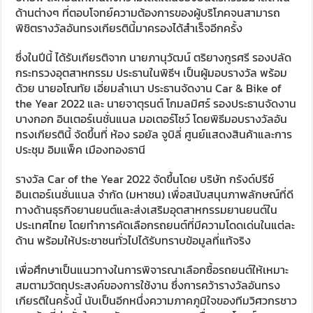
ด้านต่างๆ ที่ตอบโจทย์ความต้องการของผู้บริโภคจนสามารถ
พิชิตรางวัลอันทรงเกียรตินี้มาครองได้สำเร็จอีกครั้ง
ซึ่งในปีนี้ ได้รับเกียรติจาก นายภานุวัฒน์ ตริยางกูรศรี รองปลัด
กระทรวงอุตสาหกรรม ประธานในพิธีฯ เป็นผู้มอบรางวัล พร้อม
ด้วย นายอโณทัย เอี่ยมลำเนา ประธานจัดงาน Car & Bike of
the Year 2022 และ นายจาตุรนต์ โกมลมิศร์ รองประธานจัดงาน
บางกอก อินเตอร์เนชั่นแนล มอเตอร์โชว์ โดยพิธีมอบรางวัลอัน
ทรงเกียรตินี้ จัดขึ้นที่ ห้อง รอยัล จูบิลี่ ศูนย์แสดงสินค้าและการ
ประชุม อิมแพ็ค เมืองทองธานี
รางวัล Car of the Year 2022 จัดขึ้นโดย บริษัท กรังด์ปรีซ์
อินเตอร์เนชั่นแนล จำกัด (มหาชน) เพื่อสนับสนุนภาพลักษณ์ที่ดี
ทางด้านธุรกิจยานยนต์และส่งเสริมอุตสาหกรรมยานยนต์ใน
ประเทศไทย โดยทำการคัดเลือกรถยนต์ที่มีความโดดเด่นในแต่ละ
ด้าน พร้อมให้ประชาชนทั่วไปได้รับทราบข้อมูลที่แท้จริง
เพื่อศึกษาเป็นแนวทางในการพิจารณาเลือกซื้อรถยนต์ให้เหมาะ
สมตามวัตถุประสงค์ของการใช้งาน ซึ่งการคว้ารางวัลอันทรง
เกียรติในครั้งนี้ นับเป็นอีกหนึ่งความภาคภูมิใจของทีมวิศวกรชาว