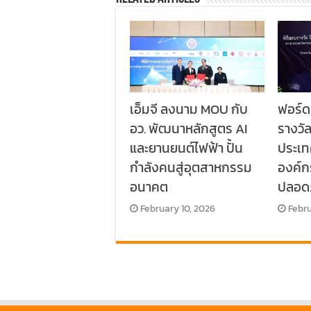
เอ็มจี ลงนาม MOU กับ
ฟอร์ด
อว. พัฒนาหลักสูตร AI
รางวั
และยานยนต์ไฟฟ้า ปั้น
ประเท
กำลังคนสู่อุตสาหกรรม
องค์
อนาคต
ปลอด
February 10, 2026
Febru