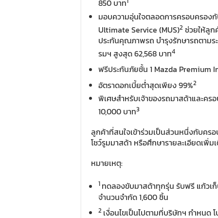
1
850 บาท
มอบความอุ่นใจตลอดการครอบครองกั
2
Ultimate Service (MUS)
ช่วยให้ลูก
ประกันคุณภาพรถ บำรุงรักษารถตามระยะ
4
รมฯ สูงสุด 62,568 บาท
ฟรีประกันภัยชั้น 1 Mazda Premium 
2
อัตราดอกเบี้ยต่ำสุดเพียง 99%
พิเศษสำหรับเจ้าของรถมาสด้าและครอบครั
3
10,000 บาท
ลูกค้าที่สนใจเข้าร่วมเป็นส่วนหนึ่งกับค
โชว์รูมมาสด้า หรือศึกษารายละเอียดเพิ่มเต
หมายเหตุ:
1
ทดลองขับมาสด้าทุกรุ่น รับฟรี แก้วเ
จำนวนจำกัด 1,600 ชิ้น
2
เงื่อนไขเป็นไปตามที่บริษัทฯ กำหนด โ