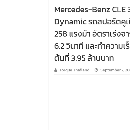
รีวิว ลองขับรถกระบะรุ่นพิเศษ FORD
Mercedes-Benz CLE
ทริปแอ่วเหนือสุดพีค! เส้นทางเชียงให
Dynamic รถสปอร์ตคูเป้ 2
ขับ “NEW! ISUZU V-CROSS 4×4” ไปร่วมก
258 แรงม้า อัตราเร่งจ
Audi Road to Korat ยกทัพขบวนอาวดี้กว่า
6.2 วินาที และทำความเร็
ขับ ฟอร์ด เรนเจอร์ บุกอีสาน กับกิจกรร
ต้นที่ 3.95 ล้านบาท
ขับ ISUZU V-CROSS 4X4 ลุยลาวใต้ พิสูจ
Torque Thailand
September 7, 2
รีวิว ลองขับ กิจกรรม “MG EV FAMILY