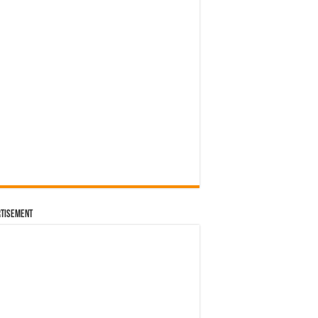
โลเมตร
่นพิเศษ ฉลองครบรอบ 10 ปี RS Q3 Sportback edition 10
นต์แคน แก่นคูน
tisement