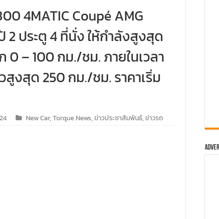
 RANGER MS-RT ครั้งแรกในสนามแข่ง
 300 4MATIC Coupé AMG
ม่-เชียงรายกับ MU-X “THE NEXT PEAK” ระยะทางรวมกว่า 250 กิ
 ประตู 4 ที่นั่ง ให้กำลังสูงสุด
ันสร้างถนนขึ้นดอย ส่งท้ายปีกับทริปดีต่อใจ
าก 0 – 100 กม./ชม. ภายในเวลา
 60 คัน เยี่ยมชม อาวดี้ โคราช ปักธงอีสานตอนล่าง พร้อมเปิดตัวรุ
วสูงสุด 250 กม./ชม. ราคาเริ่ม
ม ‘ฟอร์ด เรนเจอร์ แกร่ง…พร้อมลุย’ กับคอนเสิร์ตสุดยิ่งใหญ่ ของม
น์ตัวจริงทุกเส้นทาง
024
New Car
,
Torque News
,
ข่าวประชาสัมพันธ์
,
ข่าวรถ
 TRIP” ครั้งแรกของการรวมพลรถไฟฟ้าแบรนด์ เอ็มจี
Adver