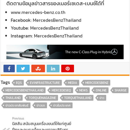
ติดตามข้อมูลข่าวสารของเมอร์เซเดส-เบนซ์ได้ที่
www.mercedes-benz.co.th
Facebook:
MercedesBenzThailand
Youtube:
MercedesBenzThailand
Instagram:
MercedesBenzThailand
Tags
EQS
EVINFRASTRUCTURE
MEDIA
MERCEDESBENZ
MERCEDESBENZTHAILAND
MERCEDESEQ
NEWS
ONLINE
SHARGE
THAILAND
TORQUEMAGAZINE
TORQUETHAILAND
ข่าว
ข่าวประชาสัมพันธ์
ข่าวรถ
ข่าวในประเทศ
Previous
นิสสัน สนับสนุนเครื่องยนต์ให้แก่ศูนย์
ฝึกและอบรมเด็กและเยาวชนสิรินธร